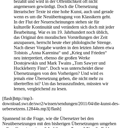
bezahlt und wird in der Öffentlichkeit oft nicht
angemessen gewürdigt. Doch die Übersetzung
literarischer Texte ist eine hohe Kunst, auch und gerade
wenn es um die Neuübertragung von Klassikern geht.
In der Flut der Neuerscheinungen stehen sie für
kulturelle Kontinuität und verändern sich doch mit jeder
Bearbeitung. War es im 19. Jahrhundert noch üblich,
das Original den moralischen Vorstellungen der Zeit
anzupassen, herrscht heute eher philologische Strenge.
Nach dieser Vorgabe wurden in den letzten Jahren etwa
Tolstois „Anna Karenina“ und „Krieg und Frieden“
neu interpretiert, ebenso die großen Werke
Dostojewskis und Mark Twains „Tom Sawyer und
Huckleberry Finn“. Doch was unterscheidet diese
Übersetzungen von den Vorherigen? Und wird es
jemals eine Übersetzung geben, die nicht mehr zu
übertreffen ist? Um das herauszufinden, müssten wir
lernen, vergleichend zu lesen.
[flash]http://mp3-
download.swr.de/swr2/wissen/sendungen/2011/04/die-kunst-des-
uebersetzens.12844s.mp3[/flash]
Spannend ist die Frage, wie die Übersetzer bei den
Neuübersetzungen mit den bisherigen Übersetzungen umgehen