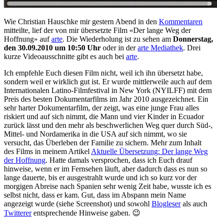
Wie Christian Hauschke mir gestern Abend in den
Kommentaren
mitteilte, lief der von mir übersetzte Film «Der lange Weg der
Hoffnung» auf
arte
. Die Wiederholung ist zu sehen am
Donnerstag,
den 30.09.2010 um 10:50 Uhr
oder in der
arte Mediathek
. Drei
kurze Videoausschnitte gibt es auch bei
arte
.
Ich empfehle Euch diesen Film nicht, weil ich ihn übersetzt habe,
sondern weil er wirklich gut ist. Er wurde mittlerweile auch auf dem
Internationalen Latino-Filmfestival in New York (NYILFF) mit dem
Preis des besten Dokumentarfilms im Jahr 2010 ausgezeichnet. Ein
sehr harter Dokumentarfilm, der zeigt, was eine junge Frau alles
riskiert und auf sich nimmt, die Mann und vier Kinder in Ecuador
zurück lässt und den mehr als beschwerlichen Weg quer durch Süd-,
Mittel- und Nordamerika in die USA auf sich nimmt, wo sie
versucht, das Überleben der Familie zu sichern. Mehr zum Inhalt
des Films in meinem Artikel
Aktuelle Übersetzung: Der lange Weg
der Hoffnung
. Hatte damals versprochen, dass ich Euch drauf
hinweise, wenn er im Fernsehen läuft, aber dadurch dass es nun so
lange dauerte, bis er ausgestrahlt wurde und ich so kurz vor der
morgigen Abreise nach Spanien sehr wenig Zeit habe, wusste ich es
selbst nicht, dass er kam. Gut, dass im Abspann mein Name
angezeigt wurde (siehe Screenshot) und sowohl
Blogleser
als auch
Twitterer
entsprechende Hinweise gaben. 😉