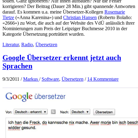
sollen. Ganz ignorieren? Auf ihnen aufbauen? Nur die Fehler
korrigieren? Der Beitrag (Dauer 28 Min.) gibt spannende Antworten
darauf. Es kommen u.a. meine Übersetzer-Kollegen
Rosemarie
Tietze
(«Anna Karenina») und
Christian Hansen
(Roberto Bolaño:
«2666») zu Wort, die auch auf der Website des VdÜ anlässlich ihrer
Nominierungen zum Preis der Leipziger Buchmesse 2010 in der
Kategorie Übersetzung porträtiert wurden.
Literatur
,
Radio
,
Übersetzen
Google Übersetzer erkennt jetzt auch
Sprachen
9/3/2011
/
Markus
/
Software
,
Übersetzen
/
14 Kommentare