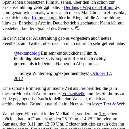
Spanischen übersetzten Film zu sehen, über den ich schon zur
Erstausstrahlung gebloggt hatte: «
Der lange Weg der Hoffnung
».
Und genau wie damals, war es auch dieses Mal Christian Hauschke,
der mich in den
Kommentaren
hier im Blog auf die Ausstrahlung
hinwies. Er scheint Arte im Dauerbetrieb zu schauen. Kann ich gut
verstehen, bei der Qualität des Senders. 😉
In der Nacht der Ausstrahlung gab es vorgestern auch nettes
Feedback auf Twitter, über das ich mich natürlich sehr gefreut habe:
@textundblog
Ein sehr eindrücklicher Film &
feinfühlig übersetzt. Kompliment! Hat mich richtig
gefreut, als ich Deinen Namen im Abspann las.
— Sonya Winterberg (@experimentdays)
October 17,
2012
Eine schöne Erinnerung an meine Zeit als Freiberufler, die ja in
diesem Monat mit Antritt meiner
Vollzeitstelle
und des Studiums zu
Ende gegangen ist. Zurück bleibt eine Website, die ich aus
archivarischen Gründen natürlich im Netz stehen lasse:
Text & Web
.
Wer obigen Film nicht in der Mediathek, sondern am
TV
sehen
möchte, hat am Donnerstag, den 25.10. um 14:25 Uhr, oder am
Samstag, den 3.11. um 12:30 Uhr, Gelegenheit dies zu tun oder ihn