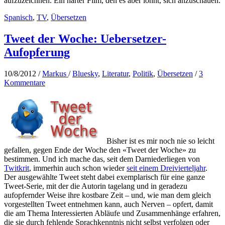
aufzuzeichnen. Ein harter Film, den es aber lohnt, sich anzuschauen.
Spanisch
,
TV
,
Übersetzen
Tweet der Woche: Uebersetzer-
Aufopferung
10/8/2012
/
Markus
/
Bluesky
,
Literatur
,
Politik
,
Übersetzen
/
3
Kommentare
Bisher ist es mir noch nie so leicht
gefallen, gegen Ende der Woche den «Tweet der Woche» zu
bestimmen. Und ich mache das, seit dem Darniederliegen von
Twitkrit
, immerhin auch schon wieder
seit einem Dreivierteljahr
.
Der ausgewählte Tweet steht dabei exemplarisch für eine ganze
Tweet-Serie, mit der die Autorin tagelang und in geradezu
aufopfernder Weise ihre kostbare Zeit – und, wie man dem gleich
vorgestellten Tweet entnehmen kann, auch Nerven – opfert, damit
die am Thema Interessierten Abläufe und Zusammenhänge erfahren,
die sie durch fehlende Sprachkenntnis nicht selbst verfolgen oder