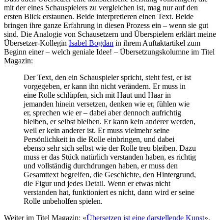
mit der eines Schauspielers zu vergleichen ist, mag nur auf den
ersten Blick erstaunen. Beide interpretieren einen Text. Beide
bringen ihre ganze Erfahrung in diesen Prozess ein – wenn sie gut
sind. Die Analogie von Schausetzern und Überspielern erklärt meine
Übersetzer-Kollegin
Isabel Bogdan
in ihrem Auftaktartikel zum
Beginn einer – welch geniale Idee! – Übersetzungskolumne im Titel
Magazin:
Der Text, den ein Schauspieler spricht, steht fest, er ist
vorgegeben, er kann ihn nicht verändern. Er muss in
eine Rolle schlüpfen, sich mit Haut und Haar in
jemanden hinein versetzen, denken wie er, fühlen wie
er, sprechen wie er – dabei aber dennoch aufrichtig
bleiben, er selbst bleiben. Er kann kein anderer werden,
weil er kein anderer ist. Er muss vielmehr seine
Persönlichkeit in die Rolle einbringen, und dabei
ebenso sehr sich selbst wie der Rolle treu bleiben. Dazu
muss er das Stück natürlich verstanden haben, es richtig
und vollständig durchdrungen haben, er muss den
Gesamttext begreifen, die Geschichte, den Hintergrund,
die Figur und jedes Detail. Wenn er etwas nicht
verstanden hat, funktioniert es nicht, dann wird er seine
Rolle unbeholfen spielen.
Weiter im Titel Magazin: «
Übersetzen ist eine darstellende Kunst
».