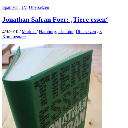
Spanisch
,
TV
,
Übersetzen
Jonathan Safran Foer: ‚Tiere essen‘
4/9/2010
/
Markus
/
Hamburg
,
Literatur
,
Übersetzen
/
8
Kommentare