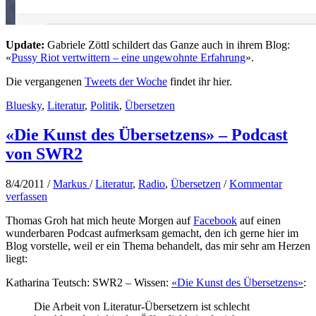
Update:
Gabriele Zöttl schildert das Ganze auch in ihrem Blog:
«
Pussy Riot vertwittern – eine ungewohnte Erfahrung
».
Die vergangenen
Tweets der Woche
findet ihr hier.
Bluesky
,
Literatur
,
Politik
,
Übersetzen
«Die Kunst des Übersetzens» – Podcast
von SWR2
8/4/2011
/
Markus
/
Literatur
,
Radio
,
Übersetzen
/
Kommentar
verfassen
Thomas Groh hat mich heute Morgen auf
Facebook
auf einen
wunderbaren Podcast aufmerksam gemacht, den ich gerne hier im
Blog vorstelle, weil er ein Thema behandelt, das mir sehr am Herzen
liegt:
Katharina Teutsch: SWR2 – Wissen:
«Die Kunst des Übersetzens»
:
Die Arbeit von Literatur-Übersetzern ist schlecht