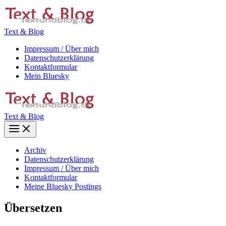
Zum
Inhalt
springen
Text & Blog
Impressum / Über mich
Datenschutzerklärung
Kontaktformular
Mein Bluesky
Text & Blog
Main
Menu
Archiv
Datenschutzerklärung
Impressum / Über mich
Kontaktformular
Meine Bluesky Postings
Übersetzen