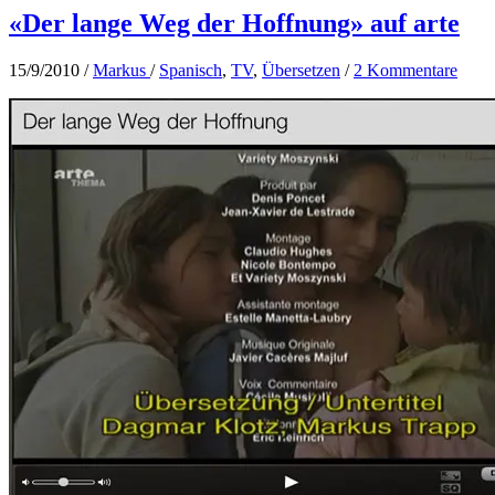
«Der lange Weg der Hoffnung» auf arte
15/9/2010
/
Markus
/
Spanisch
,
TV
,
Übersetzen
/
2 Kommentare