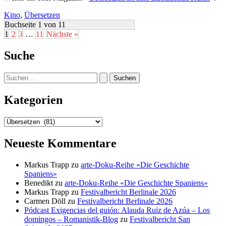
Kino
,
Übersetzen
Buchseite 1 von 11
1
2
3
…
11
Nächste »
Suche
Suchen
nach:
Kategorien
Kategorien
Neueste Kommentare
Markus Trapp
zu
arte-Doku-Reihe «Die Geschichte
Spaniens»
Benedikt
zu
arte-Doku-Reihe «Die Geschichte Spaniens»
Markus Trapp
zu
Festivalbericht Berlinale 2026
Carmen Döll
zu
Festivalbericht Berlinale 2026
Pódcast Exigencias del guión: Alauda Ruiz de Azúa – Los
domingos – Romanistik-Blog
zu
Festivalbericht San