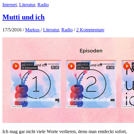
Internet
,
Literatur
,
Radio
über
Flucht
und
Mutti und ich
Entfremdung
17/5/2016
/
Markus
/
Literatur
,
Radio
/
2 Kommentare
Ich mag gar nicht viele Worte verlieren, denn man entdeckt sofort,