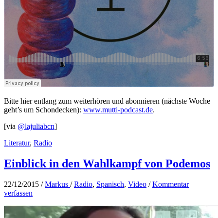
Bitte hier entlang zum weiterhören und abonnieren (nächste Woche
geht’s um Schondecken):
www.mutti-podcast.de
.
[via
@lajuliabcn
]
Literatur
,
Radio
Einblick in den Wahlkampf von Podemos
22/12/2015
/
Markus
/
Radio
,
Spanisch
,
Video
/
Kommentar
verfassen