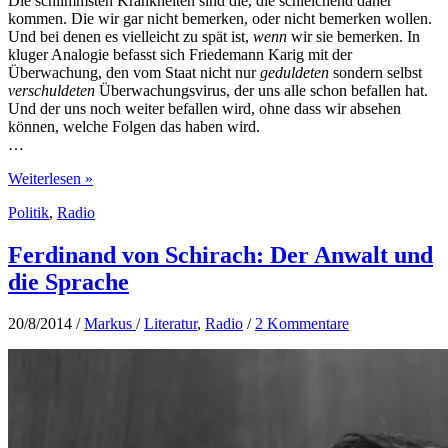
Die schlimmsten Krankheiten sind die, die schleichend daher
kommen. Die wir gar nicht bemerken, oder nicht bemerken wollen.
Und bei denen es vielleicht zu spät ist,
wenn
wir sie bemerken. In
kluger Analogie befasst sich Friedemann Karig mit der
Überwachung, den vom Staat nicht nur
geduldeten
sondern selbst
verschuldeten
Überwachungsvirus, der uns alle schon befallen hat.
Und der uns noch weiter befallen wird, ohne dass wir absehen
können, welche Folgen das haben wird.
…
Vom
Weiterlesen »
Leben
Politik
,
Radio
im
Überwachungsstaat
Ferdinand von Schirach: Der Anwalt und
die Sprache
20/8/2014
/
Markus
/
Literatur
,
Radio
/
2 Kommentare