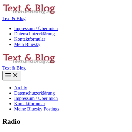
Zum
Inhalt
springen
Text & Blog
Impressum / Über mich
Datenschutzerklärung
Kontaktformular
Mein Bluesky
Text & Blog
Main
Menu
Archiv
Datenschutzerklärung
Impressum / Über mich
Kontaktformular
Meine Bluesky Postings
Radio