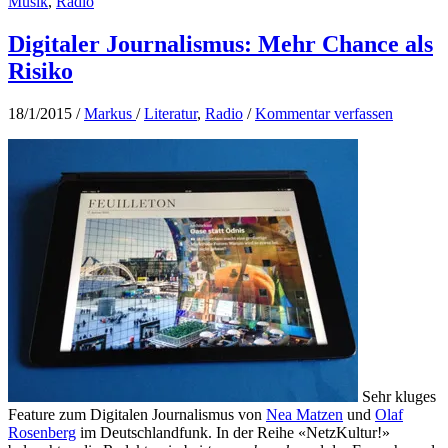
Musik
,
Radio
–
Entdeckung
bei
Digitaler Journalismus: Mehr Chance als
FluxFM
Risiko
Spreeblick
18/1/2015
/
Markus
/
Literatur
,
Radio
/
Kommentar verfassen
Sehr kluges
Feature zum Digitalen Journalismus von
Nea Matzen
und
Olaf
Rosenberg
im Deutschlandfunk. In der Reihe «NetzKultur!»