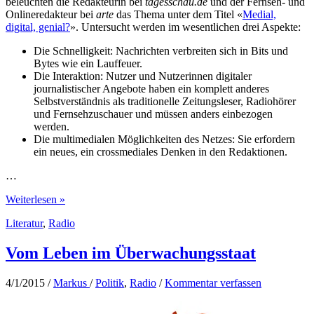
beleuchten die Redakteurin bei
tagesschau.de
und der Fernseh- und
Onlineredakteur bei
arte
das Thema unter dem Titel «
Medial,
digital, genial?
». Untersucht werden im wesentlichen drei Aspekte:
Die Schnelligkeit: Nachrichten verbreiten sich in Bits und
Bytes wie ein Lauffeuer.
Die Interaktion: Nutzer und Nutzerinnen digitaler
journalistischer Angebote haben ein komplett anderes
Selbstverständnis als traditionelle Zeitungsleser, Radiohörer
und Fernsehzuschauer und müssen anders einbezogen
werden.
Die multimedialen Möglichkeiten des Netzes: Sie erfordern
ein neues, ein crossmediales Denken in den Redaktionen.
…
Digitaler
Weiterlesen »
Journalismus:
Literatur
,
Radio
Mehr
Chance
als
Vom Leben im Überwachungsstaat
Risiko
4/1/2015
/
Markus
/
Politik
,
Radio
/
Kommentar verfassen