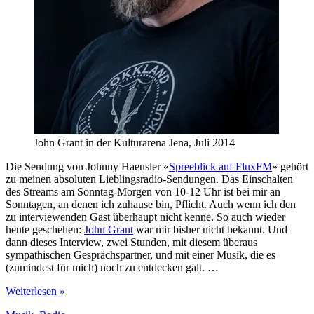
John Grant in der Kulturarena Jena, Juli 2014
Die Sendung von Johnny Haeusler «
Spreeblick auf FluxFM
» gehört
zu meinen absoluten Lieblingsradio-Sendungen. Das Einschalten
des Streams am Sonntag-Morgen von 10-12 Uhr ist bei mir an
Sonntagen, an denen ich zuhause bin, Pflicht. Auch wenn ich den
zu interviewenden Gast überhaupt nicht kenne. So auch wieder
heute geschehen:
John Grant
war mir bisher nicht bekannt. Und
dann dieses Interview, zwei Stunden, mit diesem überaus
sympathischen Gesprächspartner, und mit einer Musik, die es
(zumindest für mich) noch zu entdecken galt. …
John
Weiterlesen »
Grant