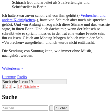
Schirach lebt und arbeitet als Strafverteidiger und
Schriftsteller in Berlin.
Ich hatte zwar zuvor schon viel von ihm gehört («
Verbrechen und
andere Kleinigkeiten
»), hatte von Schirach aber noch nie sprechen
gehört. Und von Anfang an zog mich diese Stimme und das, was sie
sagte, in ihren Bann. Und ich dachte mir, wenn der Mensch so
schreibt wie er spricht, muss es in der Tat eine wahre Freude sein,
ihn zu lesen. Gleich am Montag Morgen hab ich mir in der Stabi
«Verbrechen» ausgeliehen, und ich wurde nicht enttäuscht.
Die Sendung von Sonntag kann, wie immer ohne Musik,
nachgehört werden:
…
Ferdinand
Weiterlesen »
von
Literatur
,
Radio
Schirach:
Der
Buchseite 1 von 19
Anwalt
1
2
3
…
19
Nächste »
und
die
Suche
Sprache
Suchen
nach: