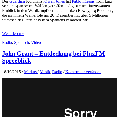
Der
Guardian
-Kolumnist
Owen Jones
hat
Pablo Iglesias
noch kurz
vor den spanischen Wahlen getroffen und gibt einen interessanten
Einblick in den Wahlkampf der neuen, linken Bewegung Podemos,
die mit ihrem Wahlerfolg am 20. Dezember mit über 5 Millionen
Stimmen das Parteiensystem Spaniens verändert hat:
…
Einblick
Weiterlesen »
in
Radio
,
Spanisch
,
Video
den
Wahlkampf
von
John Grant – Entdeckung bei FluxFM
Podemos
Spreeblick
18/10/2015
/
Markus
/
Musik
,
Radio
/
Kommentar verfassen