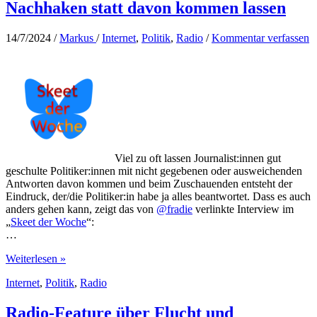
Nachhaken statt davon kommen lassen
14/7/2024
/
Markus
/
Internet
,
Politik
,
Radio
/
Kommentar verfassen
Viel zu oft lassen Journalist:innen gut
geschulte Politiker:innen mit nicht gegebenen oder ausweichenden
Antworten davon kommen und beim Zuschauenden entsteht der
Eindruck, der/die Politiker:in habe ja alles beantwortet. Dass es auch
anders gehen kann, zeigt das von
@fradie
verlinkte Interview im
„
Skeet der Woche
“:
…
Nachhaken
Weiterlesen »
statt
Internet
,
Politik
,
Radio
davon
kommen
lassen
Radio-Feature über Flucht und