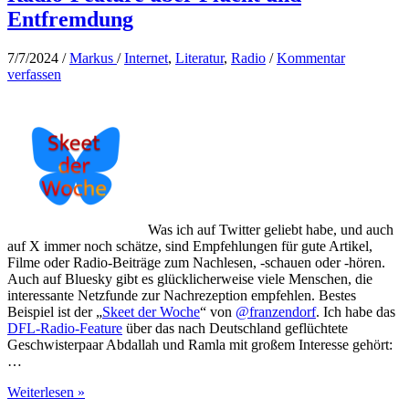
Entfremdung
7/7/2024
/
Markus
/
Internet
,
Literatur
,
Radio
/
Kommentar
verfassen
Was ich auf Twitter geliebt habe, und auch
auf X immer noch schätze, sind Empfehlungen für gute Artikel,
Filme oder Radio-Beiträge zum Nachlesen, -schauen oder -hören.
Auch auf Bluesky gibt es glücklicherweise viele Menschen, die
interessante Netzfunde zur Nachrezeption empfehlen. Bestes
Beispiel ist der „
Skeet der Woche
“ von
@franzendorf
. Ich habe das
DFL-Radio-Feature
über das nach Deutschland geflüchtete
Geschwisterpaar Abdallah und Ramla mit großem Interesse gehört:
…
Radio-
Weiterlesen »
Feature