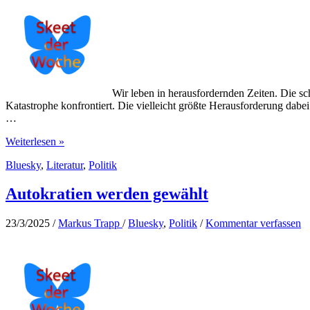
Wir leben in herausfordernden Zeiten. Die s
Katastrophe konfrontiert. Die vielleicht größte Herausforderung dabei
…
Die
Weiterlesen »
größte
Bluesky
,
Literatur
,
Politik
Herausforderung
Autokratien werden gewählt
23/3/2025
/
Markus Trapp
/
Bluesky
,
Politik
/
Kommentar verfassen