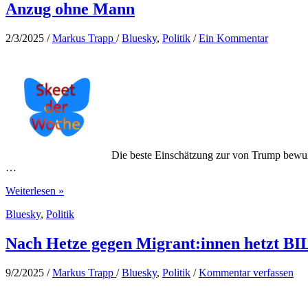
Union
Anzug ohne Mann
beim
Sondierungspapier
2/3/2025
/
Markus Trapp
/
Bluesky
,
Politik
/
Ein Kommentar
Die beste Einschätzung zur von Trump bewuß
…
Anzug
Weiterlesen »
ohne
Bluesky
,
Politik
Mann
Nach Hetze gegen Migrant:innen hetzt BI
9/2/2025
/
Markus Trapp
/
Bluesky
,
Politik
/
Kommentar verfassen