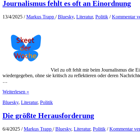
Journalismus fehlt es oft an Einordnung
13/4/2025
/
Markus Trapp
/
Bluesky
,
Literatur
,
Politik
/
Kommentar ve
Viel zu oft fehlt mir beim Journalismus die Ei
wiedergegeben, ohne sie kritisch zu reflektieren oder deren Nachrich
…
Journalismus
Weiterlesen »
fehlt
Bluesky
,
Literatur
,
Politik
es
oft
an
Die größte Herausforderung
Einordnung
6/4/2025
/
Markus Trapp
/
Bluesky
,
Literatur
,
Politik
/
Kommentar ver