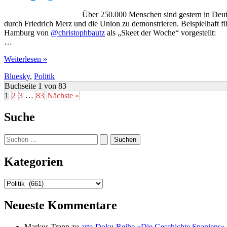
Über 250.000 Menschen sind gestern in Deuts
durch Friedrich Merz und die Union zu demonstrieren. Beispielhaft f
Hamburg von
@christophbautz
als „Skeet der Woche“ vorgestellt:
…
Die
Weiterlesen »
Gesellschaft
Bluesky
,
Politik
hält
dagegen:
Buchseite 1 von 83
Gegen
1
2
3
…
83
Nächste »
den
Faschismus
Suche
Suchen
nach:
Kategorien
Kategorien
Neueste Kommentare
Markus Trapp
zu
arte-Doku-Reihe «Die Geschichte Spaniens»