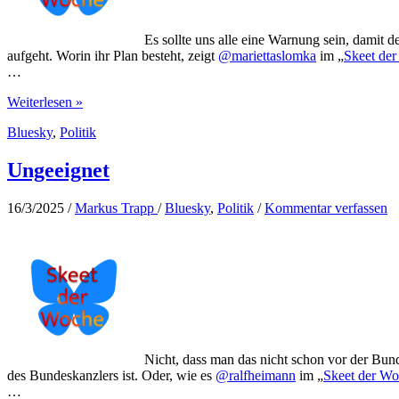
Es sollte uns alle eine Warnung sein, damit 
aufgeht. Worin ihr Plan besteht, zeigt
@mariettaslomka
im „
Skeet de
…
Autokratien
Weiterlesen »
werden
Bluesky
,
Politik
gewählt
Ungeeignet
16/3/2025
/
Markus Trapp
/
Bluesky
,
Politik
/
Kommentar verfassen
Nicht, dass man das nicht schon vor der Bund
des Bundeskanzlers ist. Oder, wie es
@ralfheimann
im „
Skeet der W
…