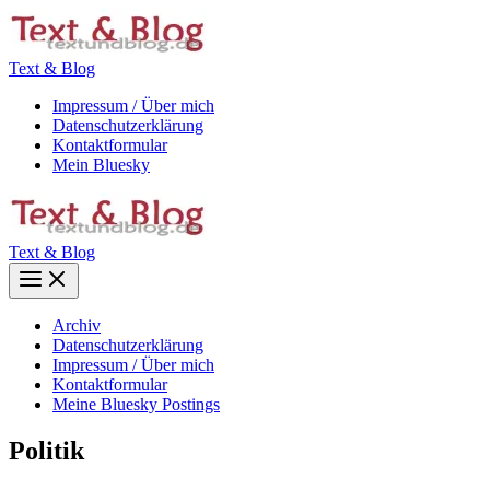
Zum
Inhalt
springen
Text & Blog
Impressum / Über mich
Datenschutzerklärung
Kontaktformular
Mein Bluesky
Text & Blog
Main
Menu
Archiv
Datenschutzerklärung
Impressum / Über mich
Kontaktformular
Meine Bluesky Postings
Politik