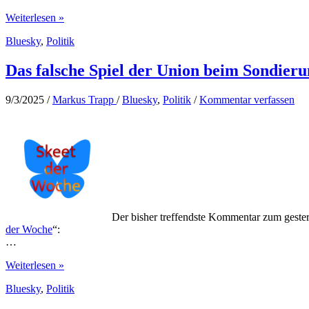
Ungeeignet
Weiterlesen »
Bluesky
,
Politik
Das falsche Spiel der Union beim Sondier
9/3/2025
/
Markus Trapp
/
Bluesky
,
Politik
/
Kommentar verfassen
Der bisher treffendste Kommentar zum gest
der Woche
“:
…
Das
Weiterlesen »
falsche
Bluesky
,
Politik
Spiel
der