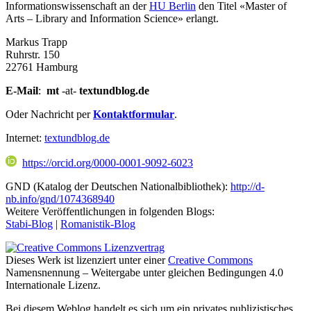
Informationswissenschaft an der
HU Berlin
den Titel «Master of
Arts – Library and Information Science» erlangt.
Markus Trapp
Ruhrstr. 150
22761 Hamburg
E-Mail
:
mt
-at-
textundblog.de
Oder Nachricht per
Kontaktformular
.
Internet:
textundblog.de
https://orcid.org/0000-0001-9092-6023
GND (Katalog der Deutschen Nationalbibliothek):
http://d-
nb.info/gnd/1074368940
Weitere Veröffentlichungen in folgenden Blogs:
Stabi-Blog
|
Romanistik-Blog
Dieses Werk ist lizenziert unter einer
Creative Commons
Namensnennung – Weitergabe unter gleichen Bedingungen 4.0
Internationale Lizenz.
Bei diesem Weblog handelt es sich um ein privates publizistisches