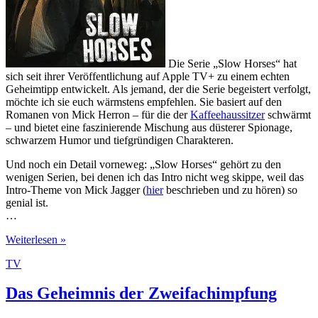
Die Serie „Slow Horses“ hat
sich seit ihrer Veröffentlichung auf Apple TV+ zu einem echten
Geheimtipp entwickelt. Als jemand, der die Serie begeistert verfolgt,
möchte ich sie euch wärmstens empfehlen. Sie basiert auf den
Romanen von Mick Herron – für die der
Kaffeehaussitzer
schwärmt
– und bietet eine faszinierende Mischung aus düsterer Spionage,
schwarzem Humor und tiefgründigen Charakteren.
Und noch ein Detail vorneweg: „Slow Horses“ gehört zu den
wenigen Serien, bei denen ich das Intro nicht weg skippe, weil das
Intro-Theme von Mick Jagger (
hier
beschrieben und zu hören) so
genial ist.
…
Serienempfehlung:
Weiterlesen »
Slow
TV
Horses:
Ein
packender
Das Geheimnis der Zweifachimpfung
Spionage-
Thriller