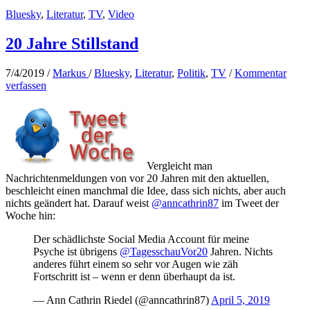
Name
Bluesky
,
Literatur
,
TV
,
Video
ist
Erwin
Lindemann
20 Jahre Stillstand
7/4/2019
/
Markus
/
Bluesky
,
Literatur
,
Politik
,
TV
/
Kommentar
verfassen
Vergleicht man
Nachrichtenmeldungen von vor 20 Jahren mit den aktuellen,
beschleicht einen manchmal die Idee, dass sich nichts, aber auch
nichts geändert hat. Darauf weist
@anncathrin87
im Tweet der
Woche hin:
Der schädlichste Social Media Account für meine
Psyche ist übrigens
@TagesschauVor20
Jahren. Nichts
anderes führt einem so sehr vor Augen wie zäh
Fortschritt ist – wenn er denn überhaupt da ist.
— Ann Cathrin Riedel (@anncathrin87)
April 5, 2019