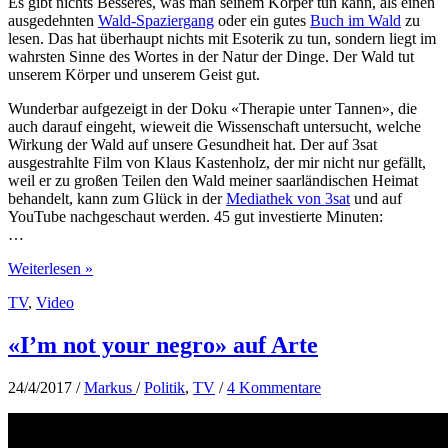
Es gibt nichts Besseres, was man seinem Körper tun kann, als einen
ausgedehnten
Wald-Spaziergang
oder ein gutes
Buch im Wald
zu
lesen. Das hat überhaupt nichts mit Esoterik zu tun, sondern liegt im
wahrsten Sinne des Wortes in der Natur der Dinge. Der Wald tut
unserem Körper und unserem Geist gut.
Wunderbar aufgezeigt in der Doku «Therapie unter Tannen», die
auch darauf eingeht, wieweit die Wissenschaft untersucht, welche
Wirkung der Wald auf unsere Gesundheit hat. Der auf 3sat
ausgestrahlte Film von Klaus Kastenholz, der mir nicht nur gefällt,
weil er zu großen Teilen den Wald meiner saarländischen Heimat
behandelt, kann zum Glück in der
Mediathek von 3sat
und auf
YouTube nachgeschaut werden. 45 gut investierte Minuten:
…
Im
Weiterlesen »
Wald
TV
,
Video
atmen
wir
auf
«I’m not your negro» auf Arte
24/4/2017
/
Markus
/
Politik
,
TV
/
4 Kommentare