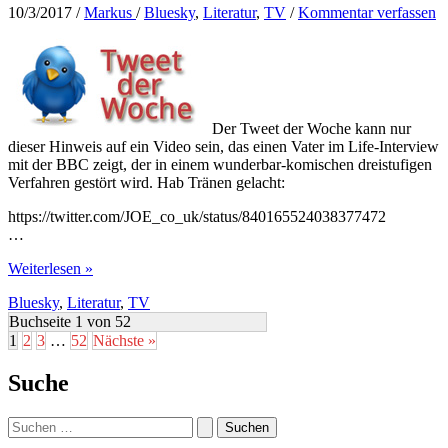
10/3/2017
/
Markus
/
Bluesky
,
Literatur
,
TV
/
Kommentar verfassen
Der Tweet der Woche kann nur
dieser Hinweis auf ein Video sein, das einen Vater im Life-Interview
mit der BBC zeigt, der in einem wunderbar-komischen dreistufigen
Verfahren gestört wird. Hab Tränen gelacht:
https://twitter.com/JOE_co_uk/status/840165524038377472
…
Gebt
Weiterlesen »
den
Bluesky
,
Literatur
,
TV
Kindern
das
Buchseite 1 von 52
Kommando…
1
2
3
…
52
Nächste »
Suche
Suchen
nach: