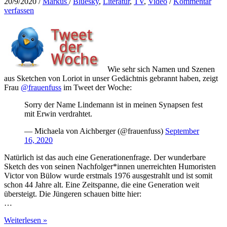
20/9/2020
/
Markus
/
Bluesky
,
Literatur
,
TV
,
Video
/
Kommentar
verfassen
Wie sehr sich Namen und Szenen
aus Sketchen von Loriot in unser Gedächtnis gebrannt haben, zeigt
Frau
@frauenfuss
im Tweet der Woche:
Sorry der Name Lindemann ist in meinen Synapsen fest
mit Erwin verdrahtet.
— Michaela von Aichberger (@frauenfuss)
September
16, 2020
Natürlich ist das auch eine Generationenfrage. Der wunderbare
Sketch des von seinen Nachfolger*innen unerreichten Humoristen
Victor von Bülow wurde erstmals 1976 ausgestrahlt und ist somit
schon 44 Jahre alt. Eine Zeitspanne, die eine Generation weit
übersteigt. Die Jüngeren schauen bitte hier:
…
Mein
Weiterlesen »