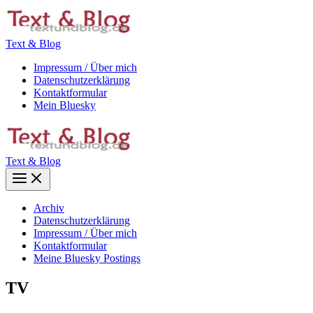
Zum
Inhalt
springen
Text & Blog
Impressum / Über mich
Datenschutzerklärung
Kontaktformular
Mein Bluesky
Text & Blog
Main
Menu
Archiv
Datenschutzerklärung
Impressum / Über mich
Kontaktformular
Meine Bluesky Postings
TV