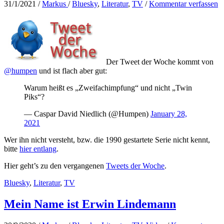
31/1/2021
/
Markus
/
Bluesky
,
Literatur
,
TV
/
Kommentar verfassen
mit
britischem
Charme
Der Tweet der Woche kommt von
@humpen
und ist flach aber gut:
Warum heißt es „Zweifachimpfung“ und nicht „Twin
Piks“?
— Caspar David Niedlich (@Humpen)
January 28,
2021
Wer ihn nicht versteht, bzw. die 1990 gestartete Serie nicht kennt,
bitte
hier entlang
.
Hier geht’s zu den vergangenen
Tweets der Woche
.
Bluesky
,
Literatur
,
TV
Mein Name ist Erwin Lindemann