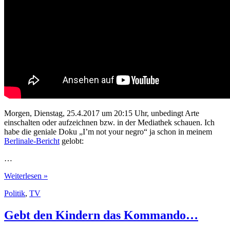
Morgen, Dienstag, 25.4.2017 um 20:15 Uhr, unbedingt Arte
einschalten oder aufzeichnen bzw. in der Mediathek schauen. Ich
habe die geniale Doku „I’m not your negro“ ja schon in meinem
Berlinale-Bericht
gelobt:
…
«I’m
Weiterlesen »
not
Politik
,
TV
your
negro»
auf
Gebt den Kindern das Kommando…
Arte