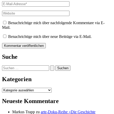
E-
Mail-
Adresse*
Website
Benachrichtige mich über nachfolgende Kommentare via E-
Mail.
Benachrichtige mich über neue Beiträge via E-Mail.
Suche
Suchen
nach:
Kategorien
Kategorien
Neueste Kommentare
Markus Trapp
zu
arte-Doku-Reihe «Die Geschichte