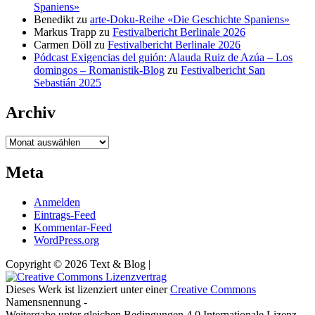
Spaniens»
Benedikt
zu
arte-Doku-Reihe «Die Geschichte Spaniens»
Markus Trapp
zu
Festivalbericht Berlinale 2026
Carmen Döll
zu
Festivalbericht Berlinale 2026
Pódcast Exigencias del guión: Alauda Ruiz de Azúa – Los
domingos – Romanistik-Blog
zu
Festivalbericht San
Sebastián 2025
Archiv
Archiv
Meta
Anmelden
Eintrags-Feed
Kommentar-Feed
WordPress.org
Copyright © 2026 Text & Blog |
Dieses Werk ist lizenziert unter einer
Creative Commons
Namensnennung -
Weitergabe unter gleichen Bedingungen 4.0 Internationale Lizenz.