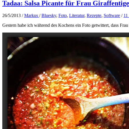
Tadaa: Salsa Picante für Frau Giraffentig
26/5/2013
/
Markus
/
Bluesky
,
Foto
,
Literatur
,
Rezepte
,
Software
/
11
Gestern habe ich während des Kochens ein Foto getwittert, dass Fra