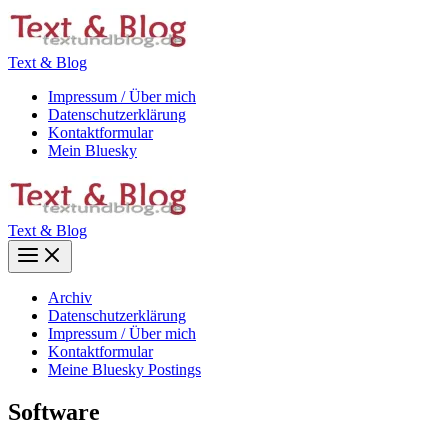
Zum
Inhalt
springen
Text & Blog
Impressum / Über mich
Datenschutzerklärung
Kontaktformular
Mein Bluesky
Text & Blog
Main
Menu
Archiv
Datenschutzerklärung
Impressum / Über mich
Kontaktformular
Meine Bluesky Postings
Software