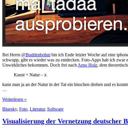
Bei Herrn
@Buddenbohm
bin ich Ende letzter Woche auf eine iphon
schwupp, gibt es wieder was zu entdecken. Foto-Apps hab ich zwar eini
Unwirkliches bekommen. Doch frei nach
Arno Holz
, dem theoretisc
Kunst = Natur – x
kann man ja an der Natur in der Tat ein bisschen drehen und es komm
…
tadaa:
Weiterlesen »
‚Kunst
Bluesky
,
Foto
,
Literatur
,
Software
=
Natur
–
Visualisierung der Vernetzung deutscher 
x‘