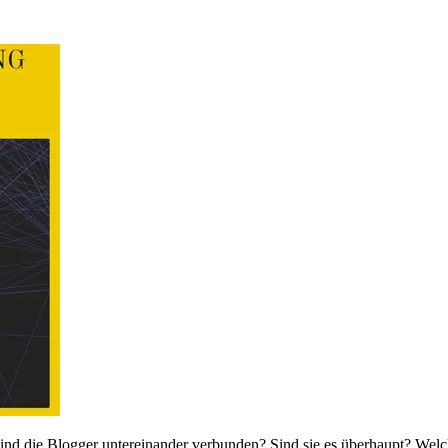
nd die Blogger untereinander verbunden? Sind sie es überhaupt? Welc