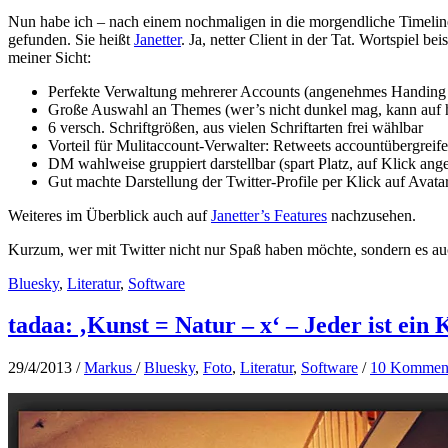
Nun habe ich – nach einem nochmaligen in die morgendliche Timelin
gefunden. Sie heißt
Janetter
. Ja, netter Client in der Tat. Wortspiel b
meiner Sicht:
Perfekte Verwaltung mehrerer Accounts (angenehmes Handing der
Große Auswahl an Themes (wer’s nicht dunkel mag, kann auf he
6 versch. Schriftgrößen, aus vielen Schriftarten frei wählbar
Vorteil für Mulitaccount-Verwalter: Retweets accountübergreif
DM wahlweise gruppiert darstellbar (spart Platz, auf Klick a
Gut machte Darstellung der Twitter-Profile per Klick auf Avata
Weiteres im Überblick auch auf
Janetter’s Features
nachzusehen.
Kurzum, wer mit Twitter nicht nur Spaß haben möchte, sondern es auch
Bluesky
,
Literatur
,
Software
tadaa: ‚Kunst = Natur – x‘ – Jeder ist ein 
29/4/2013
/
Markus
/
Bluesky
,
Foto
,
Literatur
,
Software
/
10 Kommen