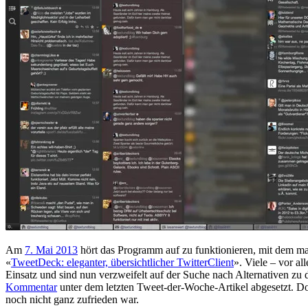
Am
7. Mai 2013
hört das Programm auf zu funktionieren, mit dem ma
«
TweetDeck: eleganter, übersichtlicher TwitterClient
». Viele – vor a
Einsatz und sind nun verzweifelt auf der Suche nach Alternativen z
Kommentar
unter dem letzten Tweet-der-Woche-Artikel abgesetzt. Dor
noch nicht ganz zufrieden war.