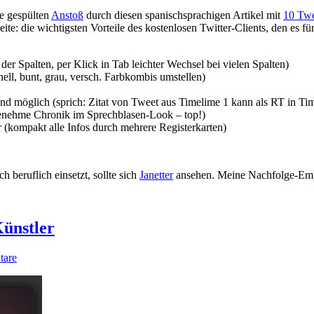
e gespülten
Anstoß
durch diesen spanischsprachigen Artikel mit
10 Twe
eiseite: die wichtigsten Vorteile des kostenlosen Twitter-Clients, den es
 Spalten, per Klick in Tab leichter Wechsel bei vielen Spalten)
ll, bunt, grau, versch. Farbkombis umstellen)
end möglich (sprich: Zitat von Tweet aus Timelime 1 kann als RT in Ti
ngenehme Chronik im Sprechblasen-Look – top!)
r (kompakt alle Infos durch mehrere Registerkarten)
 beruflich einsetzt, sollte sich
Janetter
ansehen. Meine Nachfolge-Emp
Künstler
tare