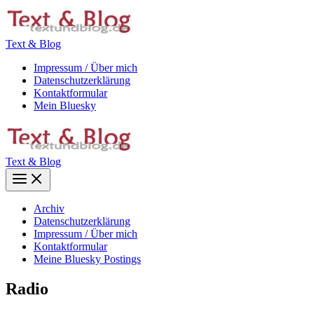
Zum
Inhalt
springen
Text & Blog
Impressum / Über mich
Datenschutzerklärung
Kontaktformular
Mein Bluesky
Text & Blog
Main
Menu
Archiv
Datenschutzerklärung
Impressum / Über mich
Kontaktformular
Meine Bluesky Postings
Radio