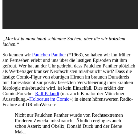
„Machst ja manchmal schlimme Sachen, über die wir trotzdem
lachen.“
So kennen wir
Paulchen Panther
(*1963), so haben wir ihn früher
am Fernsehen erlebt und uns über die lustigen Episoden mit ihm
gefreut. Wer hat an der Uhr gedreht, dass Paulchen Panther plötzlich
als Werbeträger kranker Neofaschisten missbraucht wird? Dass die
lustige Comic-Figur von abartigen Hirnen im braunen Dunstkreis
mit Todesabsicht zur positiv besetzten Verschleierung ihrer kranken
Ideologie missbraucht wird, ist kein Einzelfall. Dies erklärt der
Comic-Forscher
Ralf Palandt
(u.a. auch Kurator der Münchner
Ausstellung,«
Holocaust im Comic
») in einem hörenswerten Radio-
Feature auf DRadioWissen:
Nicht nur Paulchen Panther wurde von Rechtsextremen
für deren Zwecke missbraucht. Ähnlich erging es auch
schon Asterix und Obelix, Donald Duck und der Biene
Maja.