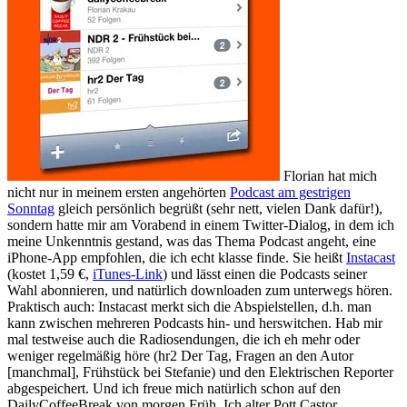
Florian hat mich
nicht nur in meinem ersten angehörten
Podcast am gestrigen
Sonntag
gleich persönlich begrüßt (sehr nett, vielen Dank dafür!),
sondern hatte mir am Vorabend in einem Twitter-Dialog, in dem ich
meine Unkenntnis gestand, was das Thema Podcast angeht, eine
iPhone-App empfohlen, die ich echt klasse finde. Sie heißt
Instacast
(kostet 1,59 €,
iTunes-Link
) und lässt einen die Podcasts seiner
Wahl abonnieren, und natürlich downloaden zum unterwegs hören.
Praktisch auch: Instacast merkt sich die Abspielstellen, d.h. man
kann zwischen mehreren Podcasts hin- und herswitchen. Hab mir
mal testweise auch die Radiosendungen, die ich eh mehr oder
weniger regelmäßig höre (hr2 Der Tag, Fragen an den Autor
[manchmal], Frühstück bei Stefanie) und den Elektrischen Reporter
abgespeichert. Und ich freue mich natürlich schon auf den
DailyCoffeeBreak von morgen Früh. Ich alter Pott Castor.