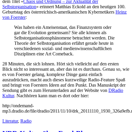
dem Titel «
Chaos und Ordnung – zur Aktualität der
Selbstorganisation
» erinnert Matthias Eckold an den heutigen 100.
Geburtstag des österreichisch-amerikanischen Kybernetikers
Heinz
von Foerster
:
Was haben ein Ameisenstaat, das Finanzsystem oder
gar die Evolution gemeinsam? Sie alle können als
Selbstorganisationsphänomene betrachtet werden. Die
Theorie der Selbstorganisation erfährt gerade heute in
verschiedenen sozial- und medienwissenschaftlichen
Disziplinen eine Art Comeback.
28 Minuten, die sich lohnen. Hört sich vielleicht auf den ersten
Blick nicht so interessant an, aber das ist es durchaus. Genau so, wie
es von Foerster gelang, komplexe Dinge ganz einfach
auszudrücken, macht auch dieses kurzweilige Radio-Feature Spaß
und bringt von Foersters Ideen auf den Punkt. Das Manuskript der
Sendung gibt es zum Herunterladen auf der Website von
DRadio
Kultur
. Nachhören kann man es dort oder hier:
http://ondemand-
mp3.dradio.de/file/dradio/2011/11/10/drk_20111110_1930_326a9efb
Literatur
,
Radio