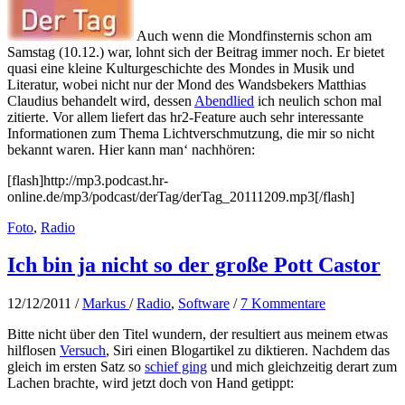
Auch wenn die Mondfinsternis schon am
Samstag (10.12.) war, lohnt sich der Beitrag immer noch. Er bietet
quasi eine kleine Kulturgeschichte des Mondes in Musik und
Literatur, wobei nicht nur der Mond des Wandsbekers Matthias
Claudius behandelt wird, dessen
Abendlied
ich neulich schon mal
zitierte. Vor allem liefert das hr2-Feature auch sehr interessante
Informationen zum Thema Lichtverschmutzung, die mir so nicht
bekannt waren. Hier kann man‘ nachhören:
[flash]http://mp3.podcast.hr-
online.de/mp3/podcast/derTag/derTag_20111209.mp3[/flash]
Foto
,
Radio
Ich bin ja nicht so der große Pott Castor
12/12/2011
/
Markus
/
Radio
,
Software
/
7 Kommentare
Bitte nicht über den Titel wundern, der resultiert aus meinem etwas
hilflosen
Versuch
, Siri einen Blogartikel zu diktieren. Nachdem das
gleich im ersten Satz so
schief ging
und mich gleichzeitig derart zum
Lachen brachte, wird jetzt doch von Hand getippt: