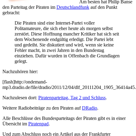
Am besten hat Philip Banse
den Parteitag der Piraten im
Deutschlandfunk
auf den Punkt
gebracht:
Die Piraten sind eine Internet-Partei voller
Politamateure, die sich eher heute als morgen selbst
zerstört. Diese Hoffnung mancher Kritiker hat sich seit
dem Wochenende endgültig erledigt. Die Partei lebt
und gedeiht. Sie diskutiert und wird, wenn sie keine
Fehler macht, in zwei Jahren in den Bundestag
einziehen. Dafür wurden in Offenbach die Grundlagen
gelegt.
Nachzuhören hier:
[flash]http://ondemand-
mp3.dradio.de/file/dradio/2011/12/04/dlf_20111204_1905_36414a45.
Nachzulesen dort:
Piratenparteitag, Tag 2 und Schluss
.
Weitere Radiobeiträge zu den Piraten auf
DRadio
.
Alle Beschlüsse des Bundesparteitags der Piraten gibt es in einer
Übersicht im
Piratenpad
.
Und zum Abschluss noch ein Artikel aus der Frankfurter