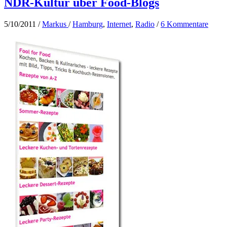
NDR-Kultur über Food-Blogs
5/10/2011
/
Markus
/
Hamburg
,
Internet
,
Radio
/
6 Kommentare