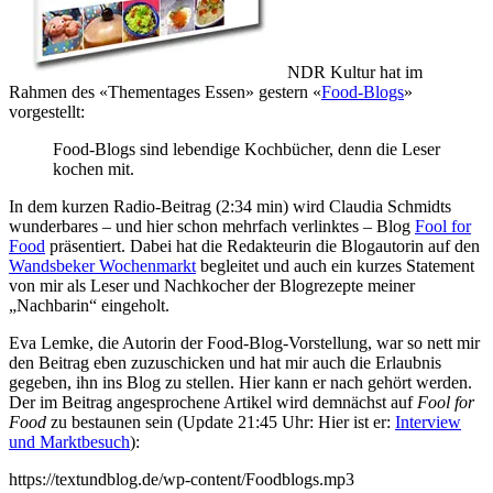
NDR Kultur hat im
Rahmen des «Thementages Essen» gestern «
Food-Blogs
»
vorgestellt:
Food-Blogs sind lebendige Kochbücher, denn die Leser
kochen mit.
In dem kurzen Radio-Beitrag (2:34 min) wird Claudia Schmidts
wunderbares – und hier schon mehrfach verlinktes – Blog
Fool for
Food
präsentiert. Dabei hat die Redakteurin die Blogautorin auf den
Wandsbeker Wochenmarkt
begleitet und auch ein kurzes Statement
von mir als Leser und Nachkocher der Blogrezepte meiner
„Nachbarin“ eingeholt.
Eva Lemke, die Autorin der Food-Blog-Vorstellung, war so nett mir
den Beitrag eben zuzuschicken und hat mir auch die Erlaubnis
gegeben, ihn ins Blog zu stellen. Hier kann er nach gehört werden.
Der im Beitrag angesprochene Artikel wird demnächst auf
Fool for
Food
zu bestaunen sein (Update 21:45 Uhr: Hier ist er:
Interview
und Marktbesuch
):
https://textundblog.de/wp-content/Foodblogs.mp3