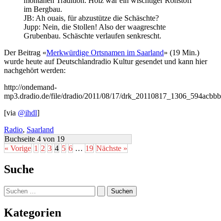
montanen Tradition. Holz war ein wischtiger Rohstoff
im Bergbau.
JB: Ah ouais, für abzustütze die Schäschte?
Jupp: Nein, die Stollen! Also der waagreschte
Grubenbau. Schäschte verlaufen senkrescht.
Der Beitrag «
Merkwürdige Ortsnamen im Saarland
» (19 Min.)
wurde heute auf Deutschlandradio Kultur gesendet und kann hier
nachgehört werden:
http://ondemand-
mp3.dradio.de/file/dradio/2011/08/17/drk_20110817_1306_594acbb
[via
@ihdl
]
Radio
,
Saarland
Buchseite 4 von 19
« Vorige
1
2
3
4
5
6
…
19
Nächste »
Suche
Suchen
nach:
Kategorien