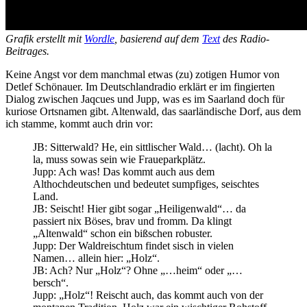
Grafik erstellt mit
Wordle
, basierend auf dem
Text
des Radio-
Beitrages.
Keine Angst vor dem manchmal etwas (zu) zotigen Humor von
Detlef Schönauer. Im Deutschlandradio erklärt er im fingierten
Dialog zwischen Jaqcues und Jupp, was es im Saarland doch für
kuriose Ortsnamen gibt. Altenwald, das saarländische Dorf, aus dem
ich stamme, kommt auch drin vor:
JB: Sitterwald? He, ein sittlischer Wald… (lacht). Oh la
la, muss sowas sein wie Fraueparkplätz.
Jupp: Ach was! Das kommt auch aus dem
Althochdeutschen und bedeutet sumpfiges, seischtes
Land.
JB: Seischt! Hier gibt sogar „Heiligenwald“… da
passiert nix Böses, brav und fromm. Da klingt
„Altenwald“ schon ein bißschen robuster.
Jupp: Der Waldreischtum findet sisch in vielen
Namen… allein hier: „Holz“.
JB: Ach? Nur „Holz“? Ohne „…heim“ oder „…
bersch“.
Jupp: „Holz“! Reischt auch, das kommt auch von der