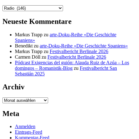
Kategorien
Neueste Kommentare
Markus Trapp
zu
arte-Doku-Reihe «Die Geschichte
Spaniens»
Benedikt
zu
arte-Doku-Reihe «Die Geschichte Spaniens»
Markus Trapp
zu
Festivalbericht Berlinale 2026
Carmen Döll
zu
Festivalbericht Berlinale 2026
Pódcast Exigencias del guión: Alauda Ruiz de Azúa – Los
domingos – Romanistik-Blog
zu
Festivalbericht San
Sebastián 2025
Archiv
Archiv
Meta
Anmelden
Eintrags-Feed
Kommentar-Feed