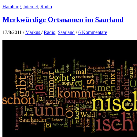
Hamburg
,
Internet
,
Radio
Merkwürdige Ortsnamen im Saarland
17/8/2011
/
Markus
/
Radio
,
Saarland
/
6 Kommentare