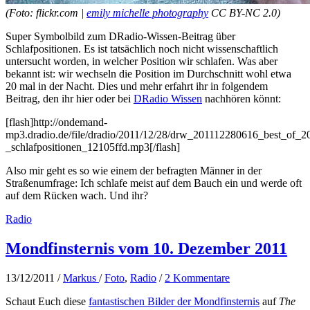
(Foto: flickr.com |
emily michelle photography
CC BY-NC 2.0)
Super Symbolbild zum DRadio-Wissen-Beitrag über
Schlafpositionen. Es ist tatsächlich noch nicht wissenschaftlich
untersucht worden, in welcher Position wir schlafen. Was aber
bekannt ist: wir wechseln die Position im Durchschnitt wohl etwa
20 mal in der Nacht. Dies und mehr erfahrt ihr in folgendem
Beitrag, den ihr hier oder bei
DRadio Wissen
nachhören könnt:
[flash]http://ondemand-
mp3.dradio.de/file/dradio/2011/12/28/drw_201112280616_best_of_2
_schlafpositionen_12105ffd.mp3[/flash]
Also mir geht es so wie einem der befragten Männer in der
Straßenumfrage: Ich schlafe meist auf dem Bauch ein und werde oft
auf dem Rücken wach. Und ihr?
Radio
Mondfinsternis vom 10. Dezember 2011
13/12/2011
/
Markus
/
Foto
,
Radio
/
2 Kommentare
Schaut Euch diese
fantastischen Bilder der Mondfinsternis
auf
The