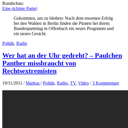
Rundschau:
Eine richtige Partei
:
Gekommen, um zu bleiben: Nach dem enormen Erfolg
bei den Wahlen in Berlin finden die Piraten bei ihrem
Bundesparteitag in Offenbach ein neues Programm und
ein neues Gesicht.
Politik
,
Radio
Wer hat an der Uhr gedreht? – Paulchen
Panther missbraucht von
Rechtsextremisten
19/11/2011
/
Markus
/
Politik
,
Radio
,
TV
,
Video
/
3 Kommentare