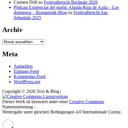
Carmen Döll
zu
Festivalbericht Berlinale 2026
Pódcast Exigencias del guión: Alauda Ruiz de Azúa – Los
domingos – Romanistik-Blog
zu
Festivalbericht San
Sebastián 2025
Archiv
Archiv
Meta
Anmelden
Eintrags-Feed
Kommentar-Feed
WordPress.org
Copyright © 2026 Text & Blog |
Dieses Werk ist lizenziert unter einer
Creative Commons
Namensnennung -
Weitergabe unter gleichen Bedingungen 4.0 Internationale Lizenz.