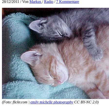
28/12/2011
/ Von
Markus
/
Radio
/
7 Kommentare
(Foto: flickr.com |
emily michelle photography
CC BY-NC 2.0)