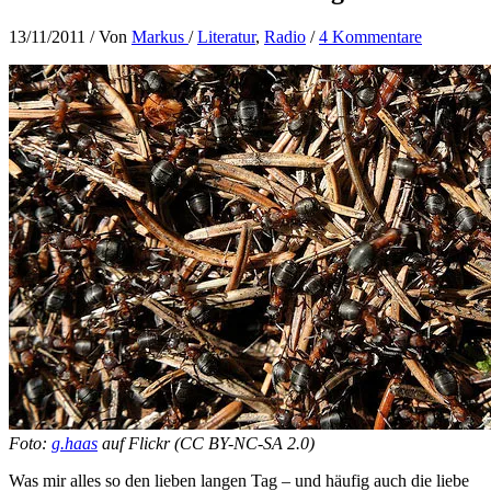
13/11/2011
/ Von
Markus
/
Literatur
,
Radio
/
4 Kommentare
Foto:
g.haas
auf Flickr (CC BY-NC-SA 2.0)
Was mir alles so den lieben langen Tag – und häufig auch die liebe