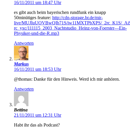
16/11/2011 um 18:47 Uhr
es gibt auch beim bayerischen rundfunk ein knapp
50minütiges feature:
http://cdn-storage.br.de/mir-
live/MUJIuUOVBwQIb71S/iw11MXTPbXPS/_2rc_K1S/_AiS
rc_yxc/111115_2003_Nachtstudio_Heinz-von-Foerster—Ein-
Physiker-und-die-R.mp3
Antworten
Markus
16/11/2011 um 18:53 Uhr
@thomas: Danke für den Hinweis. Werd ich mir anhören.
Antworten
Bettina
21/11/2011 um 12:31 Uhr
Habt ihr das als Podcast?