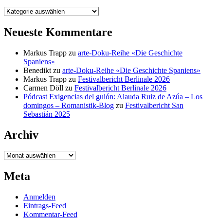
Kategorien
Neueste Kommentare
Markus Trapp
zu
arte-Doku-Reihe «Die Geschichte
Spaniens»
Benedikt
zu
arte-Doku-Reihe «Die Geschichte Spaniens»
Markus Trapp
zu
Festivalbericht Berlinale 2026
Carmen Döll
zu
Festivalbericht Berlinale 2026
Pódcast Exigencias del guión: Alauda Ruiz de Azúa – Los
domingos – Romanistik-Blog
zu
Festivalbericht San
Sebastián 2025
Archiv
Archiv
Meta
Anmelden
Eintrags-Feed
Kommentar-Feed