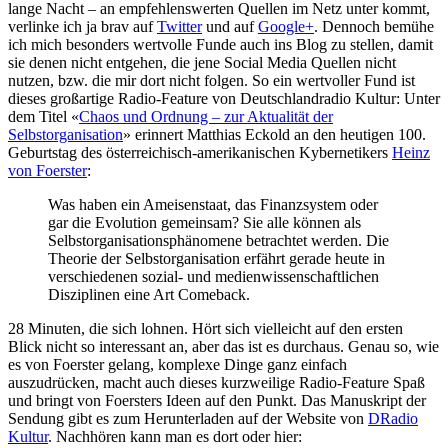
lange Nacht – an empfehlenswerten Quellen im Netz unter kommt,
verlinke ich ja brav auf
Twitter
und auf
Google+
. Dennoch bemühe
ich mich besonders wertvolle Funde auch ins Blog zu stellen, damit
sie denen nicht entgehen, die jene Social Media Quellen nicht
nutzen, bzw. die mir dort nicht folgen. So ein wertvoller Fund ist
dieses großartige Radio-Feature von Deutschlandradio Kultur: Unter
dem Titel «
Chaos und Ordnung – zur Aktualität der
Selbstorganisation
» erinnert Matthias Eckold an den heutigen 100.
Geburtstag des österreichisch-amerikanischen Kybernetikers
Heinz
von Foerster
:
Was haben ein Ameisenstaat, das Finanzsystem oder
gar die Evolution gemeinsam? Sie alle können als
Selbstorganisationsphänomene betrachtet werden. Die
Theorie der Selbstorganisation erfährt gerade heute in
verschiedenen sozial- und medienwissenschaftlichen
Disziplinen eine Art Comeback.
28 Minuten, die sich lohnen. Hört sich vielleicht auf den ersten
Blick nicht so interessant an, aber das ist es durchaus. Genau so, wie
es von Foerster gelang, komplexe Dinge ganz einfach
auszudrücken, macht auch dieses kurzweilige Radio-Feature Spaß
und bringt von Foersters Ideen auf den Punkt. Das Manuskript der
Sendung gibt es zum Herunterladen auf der Website von
DRadio
Kultur
. Nachhören kann man es dort oder hier: