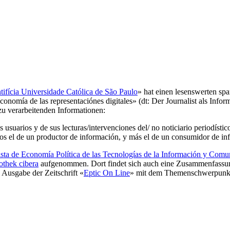
tifícia Universidade Católica de São Paulo
» hat einen lesenswerten sp
conomía de las representaciónes digitales» (dt: Der Journalist als Infor
zu verarbeitenden Informationen:
s usuarios y de sus lecturas/intervenciones del/ no noticiario periodísti
menos el de un productor de información, y más el de un consumidor de i
sta de Economía Política de las Tecnologías de la Información y Comu
othek cibera
aufgenommen. Dort findet sich auch eine Zusammenfassung 
 Ausgabe der Zeitschrift «
Eptic On Line
» mit dem Themenschwerpunkt 