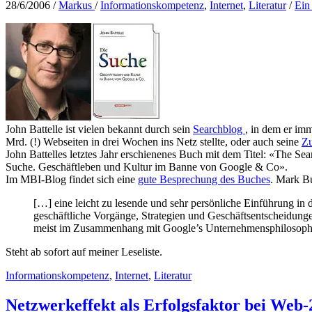
28/6/2006
/
Markus
/
Informationskompetenz
,
Internet
,
Literatur
/
Ein
John Battelle ist vielen bekannt durch sein
Searchblog
, in dem er im
Mrd. (!) Webseiten in drei Wochen ins Netz stellte, oder auch seine
Zu
John Battelles letztes Jahr erschienenes Buch mit dem Titel: «The S
Suche. Geschäftleben und Kultur im Banne von Google & Co».
Im MBI-Blog findet sich eine
gute Besprechung des Buches
. Mark Bu
[…] eine leicht zu lesende und sehr persönliche Einführung in
geschäftliche Vorgänge, Strategien und Geschäftsentscheidung
meist im Zusammenhang mit Google’s Unternehmensphilosophie b
Steht ab sofort auf meiner Leseliste.
Informationskompetenz
,
Internet
,
Literatur
Netzwerkeffekt als Erfolgsfaktor bei Web-