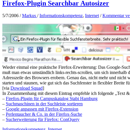
Firefox-Plugin Searchbar Autosizer
5/7/2006
/
Markus
/
Informationskompetenz
,
Internet
/
Kommentar ver
Wieder einmal eine praktische Firefox-Erweiterung: Das Google-Suchfe
muß man etwas umständlich links-rechts-scrollen, um sich innerhalb de
Adresszeile des Browsers erobern. Genau das, nicht mehr und nicht wen
starten und staunen, wie gut sich das Suchfenster in flexibler Breite 
[via
Download Squad
]
In Zusammenhang mit diesem Eintrag empfehle ich folgende „Text & 
–
Firefox-Plugin für Campuskatalog Stabi Hamburg
–
Suchmaschinen in der Suchleiste sortieren
–
Google anpassen mit Firefox-Extension
–
Perlentaucher & Co. in der Firefox-Suche
–
Sucherweiterung für Firefox: ConQuery
Informationskompetenz
,
Internet