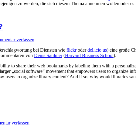
e diejenigen zu werden, die sich diesem Thema annehmen wollen oder es 
?
mentar verfassen
Verschlagwortung bei Diensten wie
flickr
oder
del.icio.us
) eine große C
 Kommentaren von
Denis Saulnier
(
Harvard Business School
):
 ability to share their web bookmarks by labeling them with a personalize
a larger „social software“ movement that empowers users to organize in
ow users to organize library content? And if so, why would libraries sa
ntar verfassen