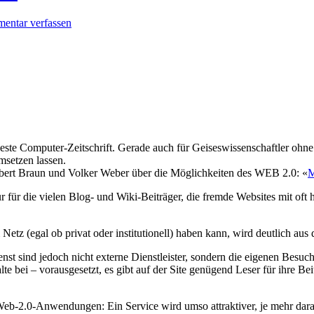
entar verfassen
 beste Computer-Zeitschrift. Gerade auch für Geiseswissenschaftler oh
umsetzen lassen.
erbert Braun und Volker Weber über die Möglichkeiten des WEB 2.0: «
M
r für die vielen Blog- und Wiki-Beiträger, die fremde Websites mit oft 
etz (egal ob privat oder institutionell) haben kann, wird deutlich au
enst sind jedoch nicht externe Dienstleister, sondern die eigenen Bes
e bei – vorausgesetzt, es gibt auf der Site genügend Leser für ihre Be
 Web-2.0-Anwendungen: Ein Service wird umso attraktiver, je mehr dara