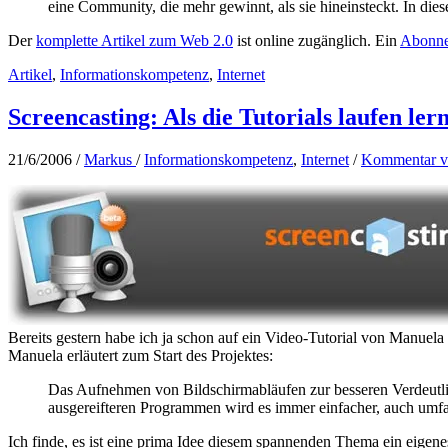
eine Community, die mehr gewinnt, als sie hineinsteckt. In die
Der
komplette Artikel zum Web 2.0
ist online zugänglich. Ein
Abonne
Artikel
,
Informationskompetenz
,
Internet
Screencasting: Als die Tutorials laufen ler
21/6/2006
/
Markus
/
Informationskompetenz
,
Internet
/
Kommentar v
Bereits gestern habe ich ja schon auf ein Video-Tutorial von Manu
Manuela erläutert zum Start des Projektes:
Das Aufnehmen von Bildschirmabläufen zur besseren Verdeutlic
ausgereifteren Programmen wird es immer einfacher, auch umfang
Ich finde, es ist eine prima Idee diesem spannenden Thema ein eige