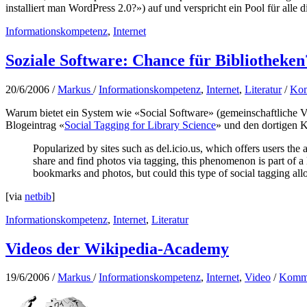
installiert man WordPress 2.0?») auf und verspricht ein Pool für all
Informationskompetenz
,
Internet
Soziale Software: Chance für Bibliotheken
20/6/2006
/
Markus
/
Informationskompetenz
,
Internet
,
Literatur
/
Kom
Warum bietet ein System wie «Social Software» (gemeinschaftliche 
Blogeintrag «
Social Tagging for Library Science
» und den dortigen
Popularized by sites such as del.icio.us, which offers users the
share and find photos via tagging, this phenomenon is part of 
bookmarks and photos, but could this type of social tagging all
[via
netbib
]
Informationskompetenz
,
Internet
,
Literatur
Videos der Wikipedia-Academy
19/6/2006
/
Markus
/
Informationskompetenz
,
Internet
,
Video
/
Komme