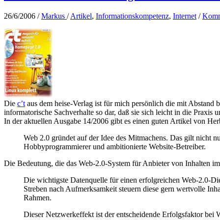
26/6/2006
/
Markus
/
Artikel
,
Informationskompetenz
,
Internet
/
Komm
Die
c’t
aus dem heise-Verlag ist für mich persönlich die mit Abstand
informatorische Sachverhalte so dar, daß sie sich leicht in die Praxis 
In der aktuellen Ausgabe 14/2006 gibt es einen guten Artikel von H
Web 2.0 gründet auf der Idee des Mitmachens. Das gilt nicht nu
Hobbyprogrammierer und ambitionierte Website-Betreiber.
Die Bedeutung, die das Web-2.0-System für Anbieter von Inhalten im N
Die wichtigste Datenquelle für einen erfolgreichen Web-2.0-Di
Streben nach Aufmerksamkeit steuern diese gern wertvolle Inhalt
Rahmen.
Dieser Netzwerkeffekt ist der entscheidende Erfolgsfaktor bei