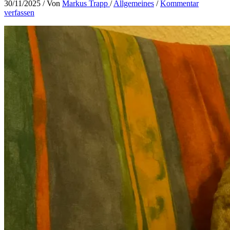
30/11/2025
/ Von
Markus Trapp
/
Allgemeines
/
Kommentar
verfassen