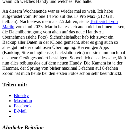
wann ich welches Handy und welches iPad hatte.
An diesem Wochenende war es wieder mal so weit. Ich habe
aufgerüstet vom iPhone 14 Pro auf das 17 Pro Max (512 GB,
tiefblau). Nach etwas mehr als 2,5 Jahren, siehe
Testbericht von
Martin
vom Juni 2023. Martin hat es sich auch nicht nehmen lassen,
die Datenübertragung vom alten auf das neue Handy zu
übernehmen (siehe Foto). Sicherheitshalber hab ich zuvor ein
Backup aller Daten in der iCloud gemacht, aber es ging auch so
alles gut mit der drahtlosen Übertragung. Bei einigen Apps
(Banking, Streamingdienste, Packstation etc.) musste dann nochmal
das neue Gerät gesondert bestätigen. So weit ich das alles sehe, läuft
nun alles reibungslos auf dem neuen Handy. Die Kamera ist ja der
Hammer, der Sprung von bisher maximal 3-fachen auf 8-fachen
Zoom hat mich heute bei den ersten Fotos schon sehr beeindruckt.
Teilen mit:
Bluesky
Mastodon
Facebook
E-Mail
Ähnliche Beiträge