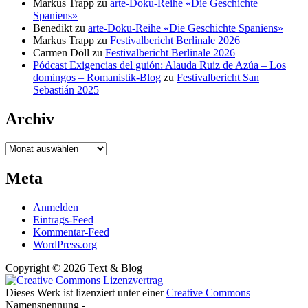
Markus Trapp
zu
arte-Doku-Reihe «Die Geschichte
Spaniens»
Benedikt
zu
arte-Doku-Reihe «Die Geschichte Spaniens»
Markus Trapp
zu
Festivalbericht Berlinale 2026
Carmen Döll
zu
Festivalbericht Berlinale 2026
Pódcast Exigencias del guión: Alauda Ruiz de Azúa – Los
domingos – Romanistik-Blog
zu
Festivalbericht San
Sebastián 2025
Archiv
Archiv
Meta
Anmelden
Eintrags-Feed
Kommentar-Feed
WordPress.org
Copyright © 2026 Text & Blog |
Dieses Werk ist lizenziert unter einer
Creative Commons
Namensnennung -