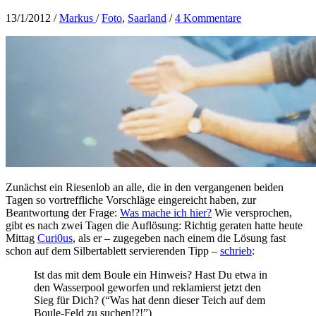
13/1/2012
/
Markus
/
Foto
,
Saarland
/
4 Kommentare
Zunächst ein Riesenlob an alle, die in den vergangenen beiden
Tagen so vortreffliche Vorschläge eingereicht haben, zur
Beantwortung der Frage:
Was mache ich hier?
Wie versprochen,
gibt es nach zwei Tagen die Auflösung: Richtig geraten hatte heute
Mittag
Curi0us
, als er – zugegeben nach einem die Lösung fast
schon auf dem Silbertablett servierenden Tipp –
schrieb
:
Ist das mit dem Boule ein Hinweis? Hast Du etwa in
den Wasserpool geworfen und reklamierst jetzt den
Sieg für Dich? (“Was hat denn dieser Teich auf dem
Boule-Feld zu suchen!?!”)