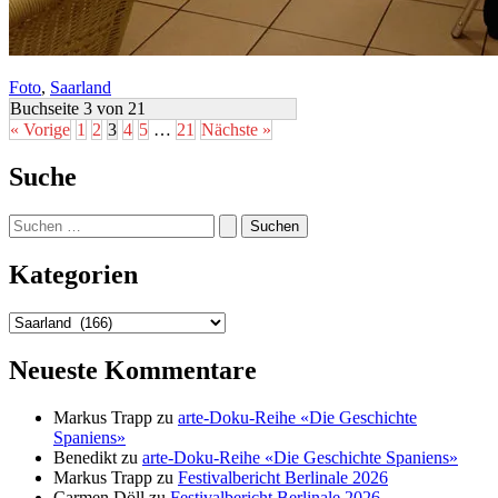
Foto
,
Saarland
Buchseite 3 von 21
« Vorige
1
2
3
4
5
…
21
Nächste »
Suche
Suchen
nach:
Kategorien
Kategorien
Neueste Kommentare
Markus Trapp
zu
arte-Doku-Reihe «Die Geschichte
Spaniens»
Benedikt
zu
arte-Doku-Reihe «Die Geschichte Spaniens»
Markus Trapp
zu
Festivalbericht Berlinale 2026
Carmen Döll
zu
Festivalbericht Berlinale 2026