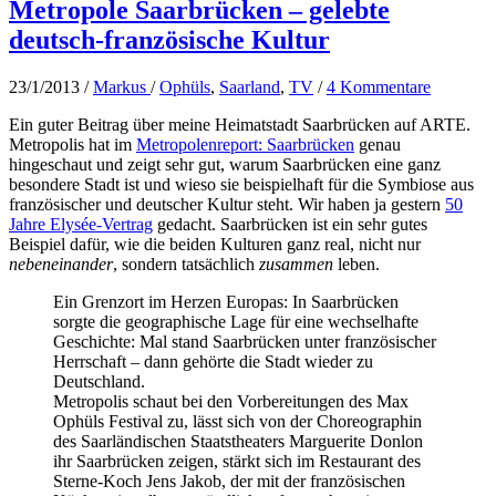
Metropole Saarbrücken – gelebte
deutsch-französische Kultur
23/1/2013
/
Markus
/
Ophüls
,
Saarland
,
TV
/
4 Kommentare
Ein guter Beitrag über meine Heimatstadt Saarbrücken auf ARTE.
Metropolis hat im
Metropolenreport: Saarbrücken
genau
hingeschaut und zeigt sehr gut, warum Saarbrücken eine ganz
besondere Stadt ist und wieso sie beispielhaft für die Symbiose aus
französischer und deutscher Kultur steht. Wir haben ja gestern
50
Jahre Elysée-Vertrag
gedacht. Saarbrücken ist ein sehr gutes
Beispiel dafür, wie die beiden Kulturen ganz real, nicht nur
nebeneinander
, sondern tatsächlich
zusammen
leben.
Ein Grenzort im Herzen Europas: In Saarbrücken
sorgte die geographische Lage für eine wechselhafte
Geschichte: Mal stand Saarbrücken unter französischer
Herrschaft – dann gehörte die Stadt wieder zu
Deutschland.
Metropolis schaut bei den Vorbereitungen des Max
Ophüls Festival zu, lässt sich von der Choreographin
des Saarländischen Staatstheaters Marguerite Donlon
ihr Saarbrücken zeigen, stärkt sich im Restaurant des
Sterne-Koch Jens Jakob, der mit der französischen