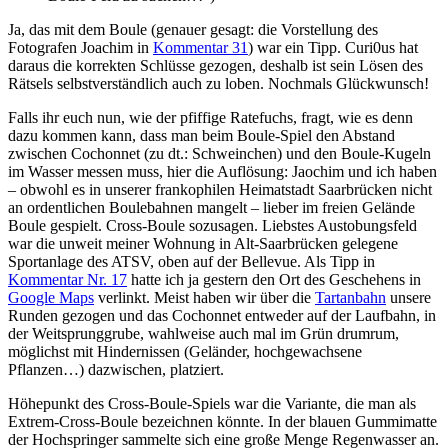
Ja, das mit dem Boule (genauer gesagt: die Vorstellung des
Fotografen Joachim in
Kommentar 31
) war ein Tipp. Curi0us hat
daraus die korrekten Schlüsse gezogen, deshalb ist sein Lösen des
Rätsels selbstverständlich auch zu loben. Nochmals Glückwunsch!
Falls ihr euch nun, wie der pfiffige Ratefuchs, fragt, wie es denn
dazu kommen kann, dass man beim Boule-Spiel den Abstand
zwischen Cochonnet (zu dt.: Schweinchen) und den Boule-Kugeln
im Wasser messen muss, hier die Auflösung: Jaochim und ich haben
– obwohl es in unserer frankophilen Heimatstadt Saarbrücken nicht
an ordentlichen Boulebahnen mangelt – lieber im freien Gelände
Boule gespielt. Cross-Boule sozusagen. Liebstes Austobungsfeld
war die unweit meiner Wohnung in Alt-Saarbrücken gelegene
Sportanlage des ATSV, oben auf der Bellevue. Als Tipp in
Kommentar Nr. 17
hatte ich ja gestern den Ort des Geschehens in
Google Maps
verlinkt. Meist haben wir über die
Tartanbahn
unsere
Runden gezogen und das Cochonnet entweder auf der Laufbahn, in
der Weitsprunggrube, wahlweise auch mal im Grün drumrum,
möglichst mit Hindernissen (Geländer, hochgewachsene
Pflanzen…) dazwischen, platziert.
Höhepunkt des Cross-Boule-Spiels war die Variante, die man als
Extrem-Cross-Boule bezeichnen könnte. In der blauen Gummimatte
der Hochspringer sammelte sich eine große Menge Regenwasser an.