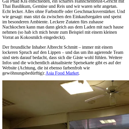
Gai Phad Kra entschieden, ein scharfes Hähnchenbrust-Gericht mit
Thai Basilikum, Gemüse und Reis und wir waren sehr angetan.
Echt lecker. Alles ohne Farbstoffe oder Geschmacksverstärker. Und
wie gesagt: man sitzt da zwischen den Einkaufsregalen und speist
im besonderen Ambiente. Leckere Zutaten fürs zuhause
Nachkochen kann man dann gleich aus dem Laden mit nach hause
nehmen (so hab ich mich heute zum Beispiel mit einem kleinen
Vorrat an Kokosmilch eingedeckt).
Der freundliche Inhaber Albrecht Schmitt – immer mit einem
lockeren Spruch auf den Lippen – und das um ihn agierende Team
sind stets darauf bedacht, dass sich die Gäste wohl fühlen. Weitere
Infos und die wöchentlich aktualisierte Speisekarte gibt es auf der
Website (Achtung, die ist ebenso farbenfroh wie
gewöhnungsbedürftig):
Asia Food Market
.