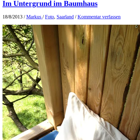
Im Untergrund im Baumhaus
18/8/2013
/
Markus
/
Foto
,
Saarland
/
Kommentar verfassen