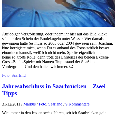
Auf obiger Vergrößerung, oder indem ihr hier auf das Bild klickt,
seht ihr den Schein der Boulekugeln unter Wasser. Wer damals
gewonnen hatte (es muss so 2003 oder 2004 gewesen sein, Joachim,
bitte korrigiere mich, wenn Du es anhand des Fotos zeitlich besser
einordnen kannst), weiß ich nicht mehr. Spielte eigentlich auch
keine so große Rolle, denn trotz des Ehrgeizes der beiden Extrem-
Cross-Boule-Spieler mit Namen Trapp stand der Spaß im
Vordergrund. Und den hatten wir immer. 😉
Foto
,
Saarland
Jahresabschluss in Saarbrücken – Zwei
Tipps
31/12/2011
/
Markus
/
Foto
,
Saarland
/
9 Kommentare
Wie immer in den letzten sechs Jahren, seit ich Saarbrücken ge’n