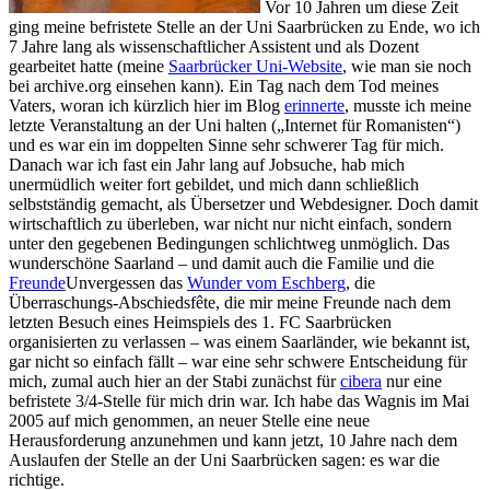
Vor 10 Jahren um diese Zeit
ging meine befristete Stelle an der Uni Saarbrücken zu Ende, wo ich
7 Jahre lang als wissenschaftlicher Assistent und als Dozent
gearbeitet hatte (meine
Saarbrücker Uni-Website
, wie man sie noch
bei archive.org einsehen kann). Ein Tag nach dem Tod meines
Vaters, woran ich kürzlich hier im Blog
erinnerte
, musste ich meine
letzte Veranstaltung an der Uni halten („Internet für Romanisten“)
und es war ein im doppelten Sinne sehr schwerer Tag für mich.
Danach war ich fast ein Jahr lang auf Jobsuche, hab mich
unermüdlich weiter fort gebildet, und mich dann schließlich
selbstständig gemacht, als Übersetzer und Webdesigner. Doch damit
wirtschaftlich zu überleben, war nicht nur nicht einfach, sondern
unter den gegebenen Bedingungen schlichtweg unmöglich. Das
wunderschöne Saarland – und damit auch die Familie und die
Freunde
Unvergessen das
Wunder vom Eschberg
, die
Überraschungs-Abschiedsfête, die mir meine Freunde nach dem
letzten Besuch eines Heimspiels des 1. FC Saarbrücken
organisierten
zu verlassen – was einem Saarländer, wie bekannt ist,
gar nicht so einfach fällt – war eine sehr schwere Entscheidung für
mich, zumal auch hier an der Stabi zunächst für
cibera
nur eine
befristete 3/4-Stelle für mich drin war. Ich habe das Wagnis im Mai
2005 auf mich genommen, an neuer Stelle eine neue
Herausforderung anzunehmen und kann jetzt, 10 Jahre nach dem
Auslaufen der Stelle an der Uni Saarbrücken sagen: es war die
richtige.