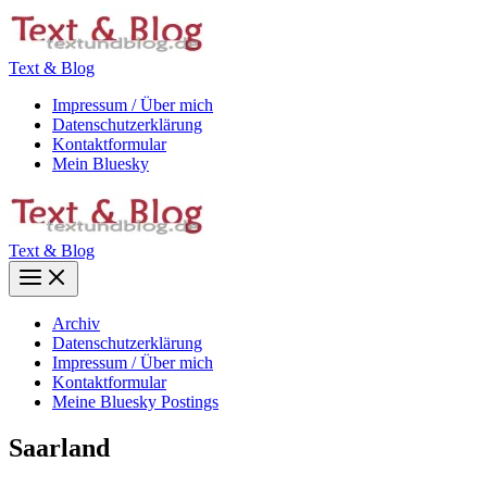
Zum
Inhalt
springen
Text & Blog
Impressum / Über mich
Datenschutzerklärung
Kontaktformular
Mein Bluesky
Text & Blog
Main
Menu
Archiv
Datenschutzerklärung
Impressum / Über mich
Kontaktformular
Meine Bluesky Postings
Saarland