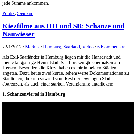
jede Stimme ankommen.
Politik
,
Saarland
Kiezfilme aus HH und SB: Schanze und
Nauwieser
22/1/2012
/
Markus
/
Hamburg
,
Saarland
,
Video
/
6 Kommentare
Als Exil-Saarländer in Hamburg liegen mir die Hansestadt und
meine langjährige Heimatstadt Saarbrücken gleichermaßen am
Herzen. Besonders die Kieze haben es mir in beiden Städten
angetan. Dazu heute zwei kurze, sehenswerte Dokumentationen zu
Stadtteilen, die sich sowohl vom Rest der jeweiligen Stadt
abgrenzen, als auch einer starken Veränderung unterliegen:
1. Schanzenviertel in Hamburg