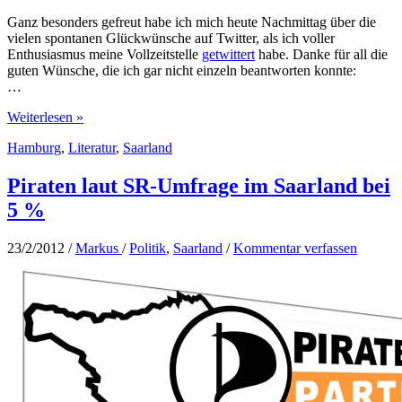
Ganz besonders gefreut habe ich mich heute Nachmittag über die
vielen spontanen Glückwünsche auf Twitter, als ich voller
Enthusiasmus meine Vollzeitstelle
getwittert
habe. Danke für all die
guten Wünsche, die ich gar nicht einzeln beantworten konnte:
…
10
Weiterlesen »
Jahre
Hamburg
,
Literatur
,
Saarland
nach
dem
Abschied
Piraten laut SR-Umfrage im Saarland bei
von
5 %
der
Uni
Saarbrücken:
23/2/2012
/
Markus
/
Politik
,
Saarland
/
Kommentar verfassen
Volle
Stelle
in
der
Stabi