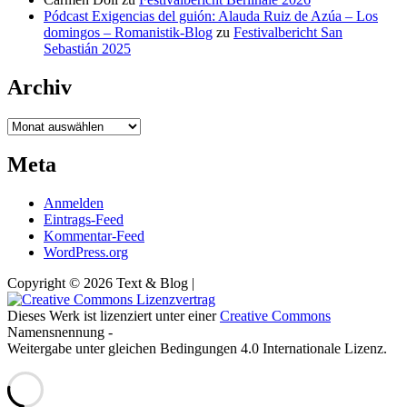
Pódcast Exigencias del guión: Alauda Ruiz de Azúa – Los
domingos – Romanistik-Blog
zu
Festivalbericht San
Sebastián 2025
Archiv
Archiv
Meta
Anmelden
Eintrags-Feed
Kommentar-Feed
WordPress.org
Copyright © 2026 Text & Blog |
Dieses Werk ist lizenziert unter einer
Creative Commons
Namensnennung -
Weitergabe unter gleichen Bedingungen 4.0 Internationale Lizenz.