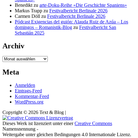
Benedikt
zu
arte-Doku-Reihe «Die Geschichte Spaniens»
Markus Trapp
zu
Festivalbericht Berlinale 2026
Carmen Döll
zu
Festivalbericht Berlinale 2026
Pódcast Exigencias del guión: Alauda Ruiz de Azúa – Los
domingos – Romanistik-Blog
zu
Festivalbericht San
Sebastián 2025
Archiv
Archiv
Meta
Anmelden
Eintrags-Feed
Kommentar-Feed
WordPress.org
Copyright © 2026 Text & Blog |
Dieses Werk ist lizenziert unter einer
Creative Commons
Namensnennung -
Weitergabe unter gleichen Bedingungen 4.0 Internationale Lizenz.