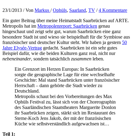
23/1/2013
/ Von
Markus
/
Ophüls
,
Saarland
,
TV
/
4 Kommentare
Ein guter Beitrag über meine Heimatstadt Saarbrücken auf ARTE.
Metropolis hat im
Metropolenreport: Saarbrücken
genau
hingeschaut und zeigt sehr gut, warum Saarbrücken eine ganz
besondere Stadt ist und wieso sie beispielhaft für die Symbiose aus
französischer und deutscher Kultur steht. Wir haben ja gestern
50
Jahre Elysée-Vertrag
gedacht. Saarbrücken ist ein sehr gutes
Beispiel dafür, wie die beiden Kulturen ganz real, nicht nur
nebeneinander
, sondern tatsächlich
zusammen
leben.
Ein Grenzort im Herzen Europas: In Saarbrücken
sorgte die geographische Lage für eine wechselhafte
Geschichte: Mal stand Saarbrücken unter französischer
Herrschaft – dann gehörte die Stadt wieder zu
Deutschland.
Metropolis schaut bei den Vorbereitungen des Max
Ophüls Festival zu, lässt sich von der Choreographin
des Saarländischen Staatstheaters Marguerite Donlon
ihr Saarbrücken zeigen, stärkt sich im Restaurant des
Sterne-Koch Jens Jakob, der mit der französischen
Küche wie selbstverständlich aufgewachsen ist…
Teil 1: