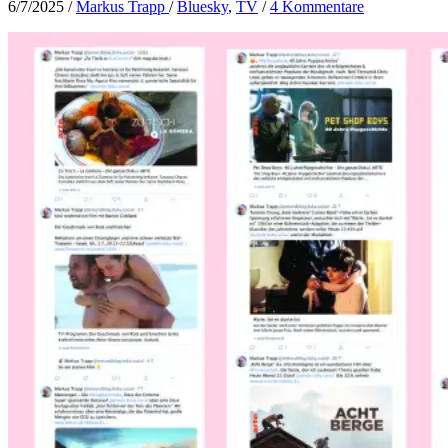
6/7/2025
/
Markus Trapp
/
Bluesky
,
TV
/
4 Kommentare