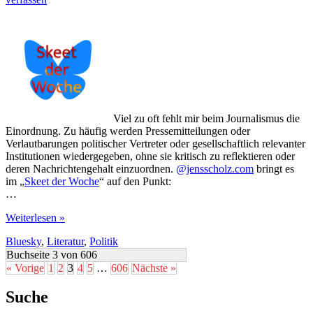
Viel zu oft fehlt mir beim Journalismus die
Einordnung. Zu häufig werden Pressemitteilungen oder
Verlautbarungen politischer Vertreter oder gesellschaftlich relevanter
Institutionen wiedergegeben, ohne sie kritisch zu reflektieren oder
deren Nachrichtengehalt einzuordnen.
@jensscholz.com
bringt es
im „
Skeet der Woche
“ auf den Punkt:
…
Journalismus
Weiterlesen »
fehlt
Bluesky
,
Literatur
,
Politik
es
oft
Buchseite 3 von 606
an
« Vorige
1
2
3
4
5
…
606
Nächste »
Einordnung
Suche