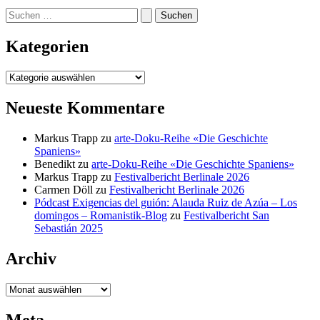
Suchen
nach:
Kategorien
Kategorien
Neueste Kommentare
Markus Trapp
zu
arte-Doku-Reihe «Die Geschichte
Spaniens»
Benedikt
zu
arte-Doku-Reihe «Die Geschichte Spaniens»
Markus Trapp
zu
Festivalbericht Berlinale 2026
Carmen Döll
zu
Festivalbericht Berlinale 2026
Pódcast Exigencias del guión: Alauda Ruiz de Azúa – Los
domingos – Romanistik-Blog
zu
Festivalbericht San
Sebastián 2025
Archiv
Archiv
Meta