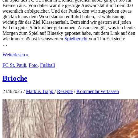
Bremen aus. Von daher war die gestrige Auswärtsfahrt mit dem 0:0
wesentlich erfolgreicher. Und der Punkt, den wir zugegeben etwas
glücklich aus dem Weserstadion entführt haben, ist wahnsinnig
wichtig für das Ziel Klassenerhalt. Dem sind wir gestern auf jeden
Fall ein gutes Stück näher gekommen. Ansonsten gilt, was ich heute
Morgen zum Spiel auf Bluesky gepostet habe, mit dem Link auf den
wie immer höchst lesenswerten
Spielbericht
von Tim Ecksteen:
…
Bilder
Weiterlesen »
einer
FC St. Pauli
,
Foto
,
Fußball
Auswärtsfahrt
nach
Bremen
Brioche
21/4/2025
/
Markus Trapp
/
Rezepte
/
Kommentar verfassen