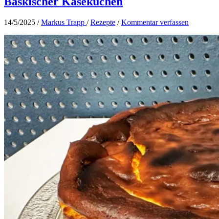
Baskischer Käsekuchen
14/5/2025
/
Markus Trapp
/
Rezepte
/
Kommentar verfassen