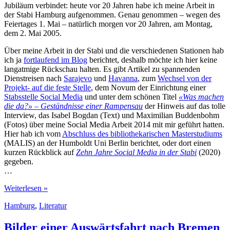
Jubiläum verbindet: heute vor 20 Jahren habe ich meine Arbeit in
der Stabi Hamburg aufgenommen. Genau genommen – wegen des
Feiertages 1. Mai – natürlich morgen vor 20 Jahren, am Montag,
dem 2. Mai 2005.
Über meine Arbeit in der Stabi und die verschiedenen Stationen hab
ich ja
fortlaufend im Blog
berichtet, deshalb möchte ich hier keine
langatmige Rückschau halten. Es gibt Artikel zu spannenden
Dienstreisen nach
Sarajevo
und
Havanna
, zum
Wechsel von der
Projekt- auf die feste Stelle
, dem Novum der Einrichtung einer
Stabsstelle Social Media
und unter dem schönen Titel
«Was machen
die da?» – Geständnisse einer Rampensau
der Hinweis auf das tolle
Interview, das Isabel Bogdan (Text) und Maximilian Buddenbohm
(Fotos) über meine Social Media Arbeit 2014 mit mir geführt hatten.
Hier hab ich vom
Abschluss des bibliothekarischen Masterstudiums
(MALIS) an der Humboldt Uni Berlin berichtet, oder dort einen
kurzen Rückblick auf
Zehn Jahre Social Media in der Stabi
(2020)
gegeben.
…
20
Weiterlesen »
Jahre
Hamburg
,
Literatur
in
der
Stabi
Bilder einer Auswärtsfahrt nach Bremen