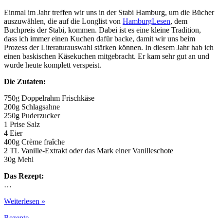
Einmal im Jahr treffen wir uns in der Stabi Hamburg, um die Bücher
auszuwählen, die auf die Longlist von
HamburgLesen
, dem
Buchpreis der Stabi, kommen. Dabei ist es eine kleine Tradition,
dass ich immer einen Kuchen dafür backe, damit wir uns beim
Prozess der Literaturauswahl stärken können. In diesem Jahr hab ich
einen baskischen Käsekuchen mitgebracht. Er kam sehr gut an und
wurde heute komplett verspeist.
Die Zutaten:
750g Doppelrahm Frischkäse
200g Schlagsahne
250g Puderzucker
1 Prise Salz
4 Eier
400g Crème fraîche
2 TL Vanille-Extrakt oder das Mark einer Vanilleschote
30g Mehl
Das Rezept:
…
Baskischer
Weiterlesen »
Käsekuchen
Rezepte