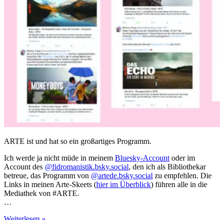
ARTE ist und hat so ein großartiges Programm.
Ich werde ja nicht müde in meinem
Bluesky-Account
oder im
Account des
@fidromanistik.bsky.social
, den ich als Bibliothekar
betreue, das Programm von
@artede.bsky.social
zu empfehlen. Die
Links in meinen Arte-Skeets (
hier im Überblick
) führen alle in die
Mediathek von #ARTE.
…
ARTE-
Weiterlesen »