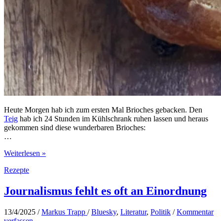
Heute Morgen hab ich zum ersten Mal Brioches gebacken. Den
Teig
hab ich 24 Stunden im Kühlschrank ruhen lassen und heraus
gekommen sind diese wunderbaren Brioches:
…
Brioche
Weiterlesen »
Rezepte
Journalismus fehlt es oft an Einordnung
13/4/2025
/
Markus Trapp
/
Bluesky
,
Literatur
,
Politik
/
Kommentar
verfassen