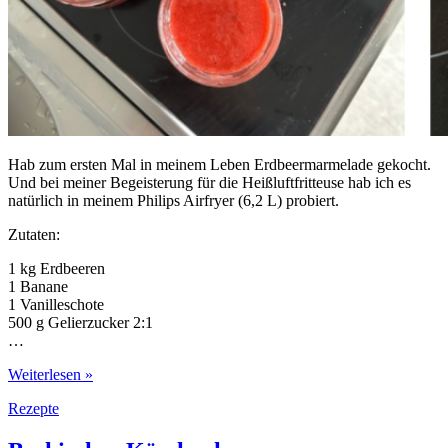
Hab zum ersten Mal in meinem Leben Erdbeermarmelade gekocht.
Und bei meiner Begeisterung für die Heißluftfritteuse hab ich es
natürlich in meinem Philips Airfryer (6,2 L) probiert.
Zutaten:
1 kg Erdbeeren
1 Banane
1 Vanilleschote
500 g Gelierzucker 2:1
…
Erdbeermarmelade
Weiterlesen »
in
Rezepte
der
Heißluftfritteuse