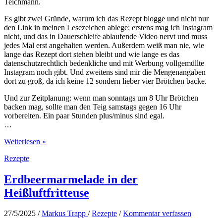
Teichmann.
Es gibt zwei Gründe, warum ich das Rezept blogge und nicht nur
den Link in meinen Lesezeichen ablege: erstens mag ich Instagram
nicht, und das in Dauerschleife ablaufende Video nervt und muss
jedes Mal erst angehalten werden. Außerdem weiß man nie, wie
lange das Rezept dort stehen bleibt und wie lange es das
datenschutzrechtlich bedenkliche und mit Werbung vollgemüllte
Instagram noch gibt. Und zweitens sind mir die Mengenangaben
dort zu groß, da ich keine 12 sondern lieber vier Brötchen backe.
Und zur Zeitplanung: wenn man sonntags um 8 Uhr Brötchen
backen mag, sollte man den Teig samstags gegen 16 Uhr
vorbereiten. Ein paar Stunden plus/minus sind egal.
…
Frühstücksbrötchen
Weiterlesen »
–
Rezepte
einfach
und
lecker
Erdbeermarmelade in der
Heißluftfritteuse
27/5/2025
/
Markus Trapp
/
Rezepte
/
Kommentar verfassen