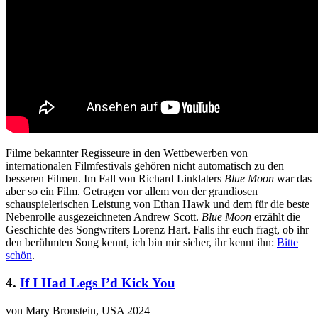
Filme bekannter Regisseure in den Wettbewerben von
internationalen Filmfestivals gehören nicht automatisch zu den
besseren Filmen. Im Fall von Richard Linklaters
Blue Moon
war das
aber so ein Film. Getragen vor allem von der grandiosen
schauspielerischen Leistung von Ethan Hawk und dem für die beste
Nebenrolle ausgezeichneten Andrew Scott.
Blue Moon
erzählt die
Geschichte des Songwriters Lorenz Hart. Falls ihr euch fragt, ob ihr
den berühmten Song kennt, ich bin mir sicher, ihr kennt ihn:
Bitte
schön
.
4.
If I Had Legs I’d Kick You
von Mary Bronstein, USA 2024