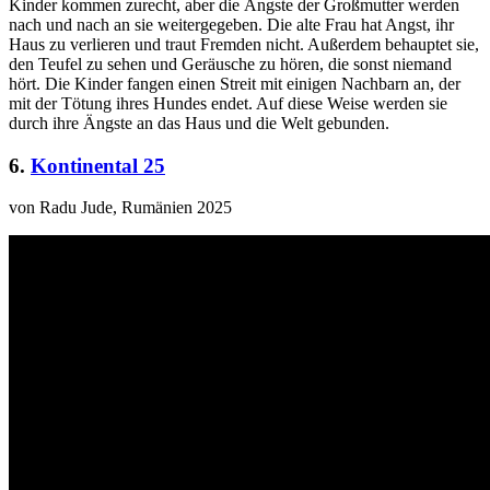
Kinder kommen zurecht, aber die Ängste der Großmutter werden
nach und nach an sie weitergegeben. Die alte Frau hat Angst, ihr
Haus zu verlieren und traut Fremden nicht. Außerdem behauptet sie,
den Teufel zu sehen und Geräusche zu hören, die sonst niemand
hört. Die Kinder fangen einen Streit mit einigen Nachbarn an, der
mit der Tötung ihres Hundes endet. Auf diese Weise werden sie
durch ihre Ängste an das Haus und die Welt gebunden.
6.
Kontinental 25
von Radu Jude, Rumänien 2025