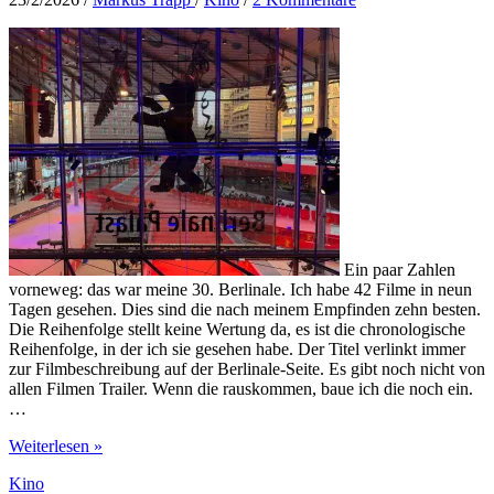
und
kraftvolles
Spiel
am
Klavier
Ein paar Zahlen
vorneweg: das war meine 30. Berlinale. Ich habe 42 Filme in neun
Tagen gesehen. Dies sind die nach meinem Empfinden zehn besten.
Die Reihenfolge stellt keine Wertung da, es ist die chronologische
Reihenfolge, in der ich sie gesehen habe. Der Titel verlinkt immer
zur Filmbeschreibung auf der Berlinale-Seite. Es gibt noch nicht von
allen Filmen Trailer. Wenn die rauskommen, baue ich die noch ein.
…
Festivalbericht
Weiterlesen »
Berlinale
Kino
2026