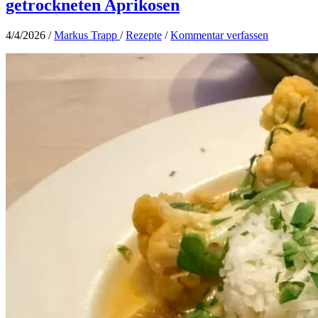
getrockneten Aprikosen
Das
Leben
glitzert
4/4/2026
/
Markus Trapp
/
Rezepte
/
Kommentar verfassen