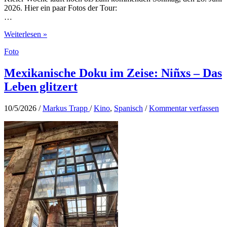
2026. Hier ein paar Fotos der Tour:
…
Impressionen
Weiterlesen »
von
Foto
der
Kieler
Woche
Mexikanische Doku im Zeise: Niñxs – Das
2026
Leben glitzert
10/5/2026
/
Markus Trapp
/
Kino
,
Spanisch
/
Kommentar verfassen