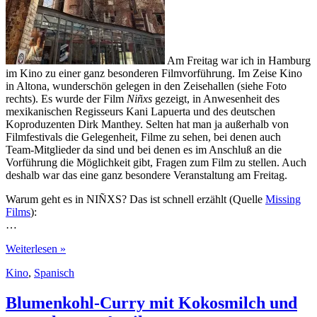
Am Freitag war ich in Hamburg
im Kino zu einer ganz besonderen Filmvorführung. Im Zeise Kino
in Altona, wunderschön gelegen in den Zeisehallen (siehe Foto
rechts). Es wurde der Film
Niñxs
gezeigt, in Anwesenheit des
mexikanischen Regisseurs Kani Lapuerta und des deutschen
Koproduzenten Dirk Manthey. Selten hat man ja außerhalb von
Filmfestivals die Gelegenheit, Filme zu sehen, bei denen auch
Team-Mitglieder da sind und bei denen es im Anschluß an die
Vorführung die Möglichkeit gibt, Fragen zum Film zu stellen. Auch
deshalb war das eine ganz besondere Veranstaltung am Freitag.
Warum geht es in NIÑXS? Das ist schnell erzählt (Quelle
Missing
Films
):
…
Mexikanische
Weiterlesen »
Doku
Kino
,
Spanisch
im
Zeise:
Niñxs
Blumenkohl-Curry mit Kokosmilch und
–