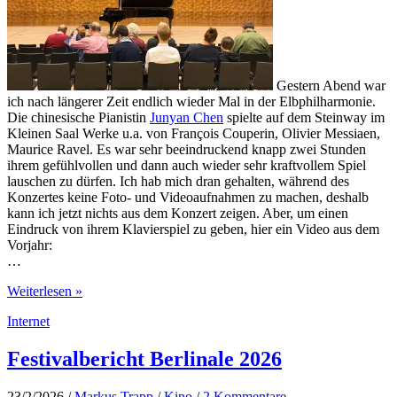
Gestern Abend war
ich nach längerer Zeit endlich wieder Mal in der Elbphilharmonie.
Die chinesische Pianistin
Junyan Chen
spielte auf dem Steinway im
Kleinen Saal Werke u.a. von François Couperin, Olivier Messiaen,
Maurice Ravel. Es war sehr beeindruckend knapp zwei Stunden
ihrem gefühlvollen und dann auch wieder sehr kraftvollem Spiel
lauschen zu dürfen. Ich hab mich dran gehalten, während des
Konzertes keine Foto- und Videoaufnahmen zu machen, deshalb
kann ich jetzt nichts aus dem Konzert zeigen. Aber, um einen
Eindruck von ihrem Klavierspiel zu geben, hier ein Video aus dem
Vorjahr:
…
Junyan
Weiterlesen »
Chen
Internet
in
der
Elbphilharmonie
Festivalbericht Berlinale 2026
–
Gefühl-
23/2/2026
/
Markus Trapp
/
Kino
/
2 Kommentare