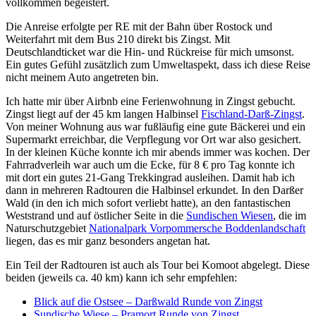
vollkommen begeistert.
Die Anreise erfolgte per RE mit der Bahn über Rostock und
Weiterfahrt mit dem Bus 210 direkt bis Zingst. Mit
Deutschlandticket war die Hin- und Rückreise für mich umsonst.
Ein gutes Gefühl zusätzlich zum Umweltaspekt, dass ich diese Reise
nicht meinem Auto angetreten bin.
Ich hatte mir über Airbnb eine Ferienwohnung in Zingst gebucht.
Zingst liegt auf der 45 km langen Halbinsel
Fischland-Darß-Zingst
.
Von meiner Wohnung aus war fußläufig eine gute Bäckerei und ein
Supermarkt erreichbar, die Verpflegung vor Ort war also gesichert.
In der kleinen Küche konnte ich mir abends immer was kochen. Der
Fahrradverleih war auch um die Ecke, für 8 € pro Tag konnte ich
mit dort ein gutes 21-Gang Trekkingrad ausleihen. Damit hab ich
dann in mehreren Radtouren die Halbinsel erkundet. In den Darßer
Wald (in den ich mich sofort verliebt hatte), an den fantastischen
Weststrand und auf östlicher Seite in die
Sundischen Wiesen
, die im
Naturschutzgebiet
Nationalpark Vorpommersche Boddenlandschaft
liegen, das es mir ganz besonders angetan hat.
Ein Teil der Radtouren ist auch als Tour bei Komoot abgelegt. Diese
beiden (jeweils ca. 40 km) kann ich sehr empfehlen:
Blick auf die Ostsee – Darßwald Runde von Zingst
Sundische Wiese – Pramort Runde von Zingst