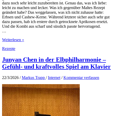
dazu noch sehr leicht zuzubereiten ist. Genau das, was ich liebe:
leicht zu machen und lecker. Was ich gegenüber Maltes Rezept
geändert habe? Das weggelassen, was ich nicht zuhause hatte:
Erbsen und Cashew-Kerne. Während letztere sicher auch sehr gut
dazu passen, hab ich erstere durch getrocknete Aprikosen ersetzt.
Und die Kombi aus scharf und süsslich passte hervorragend.
…
Blumenkohl-
Weiterlesen »
Curry
Rezepte
mit
Kokosmilch
und
Junyan Chen in der Elbphilharmonie –
getrockneten
Gefühl- und kraftvolles Spiel am Klavier
Aprikosen
22/3/2026
/
Markus Trapp
/
Internet
/
Kommentar verfassen