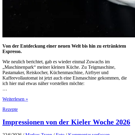
Von der Entdeckung einer neuen Welt bis hin zu ertränktem
Espresso.
Wie neulich berichtet, gab es wieder einmal Zuwachs im
„Maschinenpark“ meiner kleinen Küche. Zu Teigmaschine,
Pastamaker, Reiskocher, Küchenmaschine, Airfryer und
Kaffeevollautomat ist jetzt auch eine Eismaschine gekommen, die
ich hier mal etwas näher vorstellen möchte:
…
Neuzugang
Weiterlesen »
im
Rezepte
Maschinenpark
meiner
Küche:
Impressionen von der Kieler Woche 2026
die
Eismaschine
22/6/2026
/
Markus Trapp
/
Foto
/
Kommentar verfassen