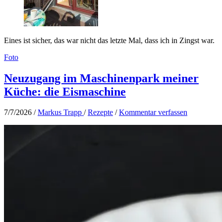
Eines ist sicher, das war nicht das letzte Mal, dass ich in Zingst war.
Foto
Neuzugang im Maschinenpark meiner
Küche: die Eismaschine
7/7/2026
/
Markus Trapp
/
Rezepte
/
Kommentar verfassen