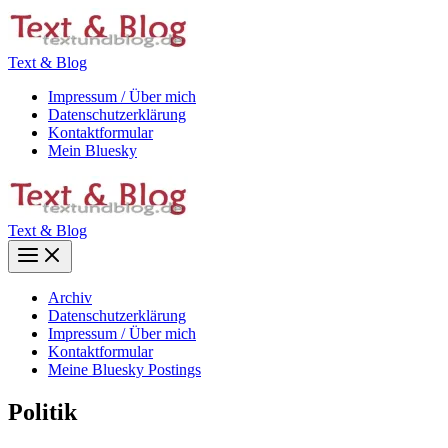
Zum
Inhalt
springen
Text & Blog
Impressum / Über mich
Datenschutzerklärung
Kontaktformular
Mein Bluesky
Text & Blog
Main
Menu
Archiv
Datenschutzerklärung
Impressum / Über mich
Kontaktformular
Meine Bluesky Postings
Politik