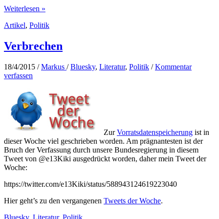
Merkel
Weiterlesen »
lügt
Artikel
,
Politik
Verbrechen
18/4/2015
/
Markus
/
Bluesky
,
Literatur
,
Politik
/
Kommentar
verfassen
Zur
Vorratsdatenspeicherung
ist in
dieser Woche viel geschrieben worden. Am prägnantesten ist der
Bruch der Verfassung durch unsere Bundesregierung in diesem
Tweet von @e13Kiki ausgedrückt worden, daher mein Tweet der
Woche:
https://twitter.com/e13Kiki/status/588943124619223040
Hier geht’s zu den vergangenen
Tweets der Woche
.
Bluesky
,
Literatur
,
Politik