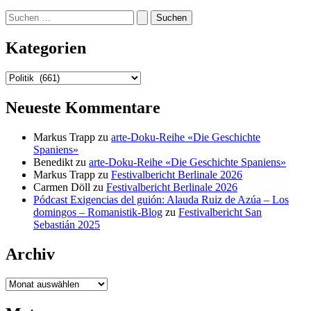
Suchen
nach:
Kategorien
Kategorien
Neueste Kommentare
Markus Trapp
zu
arte-Doku-Reihe «Die Geschichte
Spaniens»
Benedikt
zu
arte-Doku-Reihe «Die Geschichte Spaniens»
Markus Trapp
zu
Festivalbericht Berlinale 2026
Carmen Döll
zu
Festivalbericht Berlinale 2026
Pódcast Exigencias del guión: Alauda Ruiz de Azúa – Los
domingos – Romanistik-Blog
zu
Festivalbericht San
Sebastián 2025
Archiv
Archiv