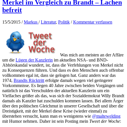
Mai
Merkel im Vergleich zu Brandt – Lachen
2015
befreit
wieder
sehenswert
15/5/2015
/
Markus
/
Literatur
,
Politik
/
Kommentar verfassen
Was mich am meisten an der Affäre
um die
Lügen der Kanzlerin
im aktuellen NSA- und BND-
Abhörskandal wundert, ist, dass die Verfehlungen von Merkel nicht
zu Konsequenzen führen. Und dass es den Menschen auch offenbar
vollkommen egal ist, dass sie gelogen hat. Ganz anders war das
1974,
Brandts Rücktritt
erfolgte damals wegen viel geringerer
Vorkommnisse. Es liegen 40 Jahre zwischen beiden Vorgängen und
natürlich ist das Verschulden der aktuellen Kanzlerin um ein
Vielfaches größer als das, was sich der Sozialdemokrat Willy Brandt
damals als Kanzler hat zuschulden kommen lassen. Bei allem Ärger
über den politischen Gleichmut in unserer Gesellschaft und über die
Dreistigkeit, mit der Merkel diese Krise (wieder einmal) zu
überstehen versucht, kann man es wenigstens wie
@maltewelding
mit Humor nehmen. Daher ist sein Posting mein
Tweet der Woche
: