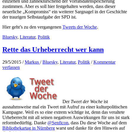
einziehen und zähneknirschend der Vorratsdatenspeicherung
zustimmen. Aber es soll hier festgehalten werden, dass dieser
neuerliche „Kompromiss“ ein weiterer Sargnagel in der Geschichte
der traurigen Selbstaufgabe der SPD ist.
Hier geht’s zu den vergangenen
Tweets der Woche
.
Bluesky
,
Literatur
,
Politik
Rette das Urheberrecht wer kann
29/5/2015
/
Markus
/
Bluesky
,
Literatur
,
Politik
/
Kommentar
verfassen
Der
Tweet der Woche
ist
ausnahmsweise mal ein Tweet mit Aufruf zu einer kulturpolitischen
Kampagne. Weil es so eine extrem wichtige ist, denn das veraltete
Urheberrecht mit all seinen negativen Auswirkungen für uns ist stark
reformbedürftig. Danke
@Senficon
, dass Du diese Woche auf dem
Bibliothekartag in Nürnberg
warst und danke für den Hinweis auf