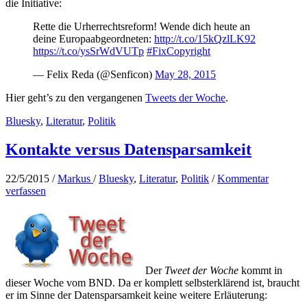
die Initiative:
Rette die Urherrechtsreform! Wende dich heute an
deine Europaabgeordneten:
http://t.co/15kQzlLK92
https://t.co/ysSrWdVUTp
#FixCopyright
— Felix Reda (@Senficon)
May 28, 2015
Hier geht’s zu den vergangenen
Tweets der Woche
.
Bluesky
,
Literatur
,
Politik
Kontakte versus Datensparsamkeit
22/5/2015
/
Markus
/
Bluesky
,
Literatur
,
Politik
/
Kommentar
verfassen
Der
Tweet der Woche
kommt in
dieser Woche vom BND. Da er komplett selbsterklärend ist, braucht
er im Sinne der Datensparsamkeit keine weitere Erläuterung: