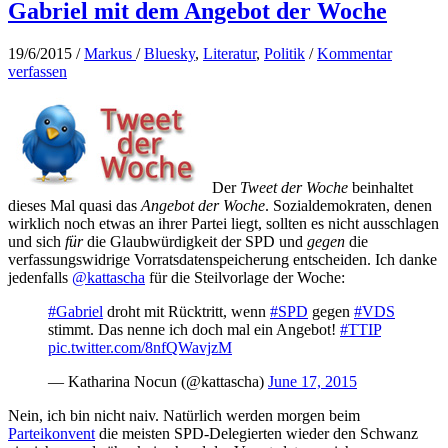
Gabriel mit dem Angebot der Woche
19/6/2015
/
Markus
/
Bluesky
,
Literatur
,
Politik
/
Kommentar
verfassen
Der
Tweet der Woche
beinhaltet
dieses Mal quasi das
Angebot der Woche
. Sozialdemokraten, denen
wirklich noch etwas an ihrer Partei liegt, sollten es nicht ausschlagen
und sich
für
die Glaubwürdigkeit der SPD und
gegen
die
verfassungswidrige Vorratsdatenspeicherung entscheiden. Ich danke
jedenfalls
@kattascha
für die Steilvorlage der Woche:
#Gabriel
droht mit Rücktritt, wenn
#SPD
gegen
#VDS
stimmt. Das nenne ich doch mal ein Angebot!
#TTIP
pic.twitter.com/8nfQWavjzM
— Katharina Nocun (@kattascha)
June 17, 2015
Nein, ich bin nicht naiv. Natürlich werden morgen beim
Parteikonvent
die meisten SPD-Delegierten wieder den Schwanz