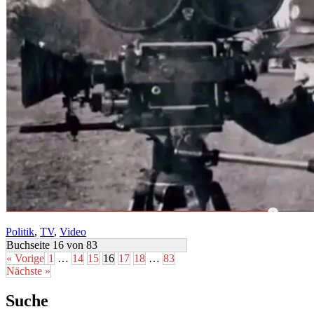
Politik
,
TV
,
Video
Buchseite 16 von 83
« Vorige
1
…
14
15
16
17
18
…
83
Nächste »
Suche