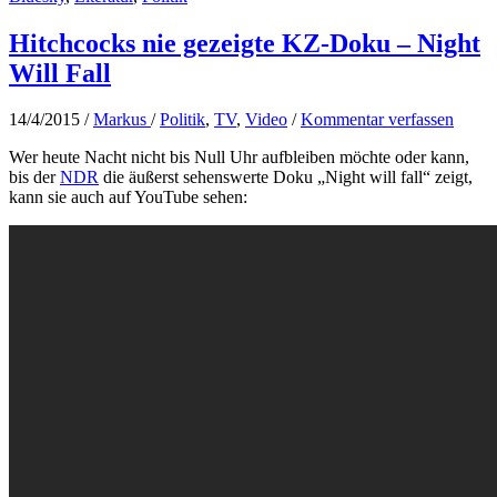
Hitchcocks nie gezeigte KZ-Doku – Night
Will Fall
14/4/2015
/
Markus
/
Politik
,
TV
,
Video
/
Kommentar verfassen
Wer heute Nacht nicht bis Null Uhr aufbleiben möchte oder kann,
bis der
NDR
die äußerst sehenswerte Doku „Night will fall“ zeigt,
kann sie auch auf YouTube sehen: