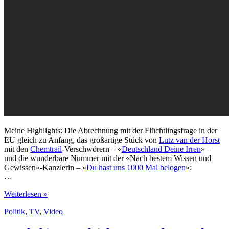
Meine Highlights: Die Abrechnung mit der Flüchtlingsfrage in der
EU gleich zu Anfang, das großartige Stück von
Lutz van der Horst
mit den
Chemtrail
-Verschwörern – «
Deutschland Deine Irren
» –
und die wunderbare Nummer mit der «Nach bestem Wissen und
Gewissen»-Kanzlerin – «
Du hast uns 1000 Mal belogen
»:
…
heute
Weiterlesen »
show
Politik
,
TV
,
Video
vom
15.