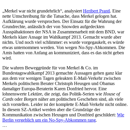
„Merkel war nicht grundehrlich“, analysiert
Heribert Prantl
. Eine
nette Umschreibung für die Tatsache, dass Merkel gelogen hat.
Aufklärung wurde versprochen. Der Einsatz für die Wahrung der
Grundrechte, anlässlich der von Snowden aufgedeckten
Ausspähaktionen der NSA in Zusammenarbeit mit dem BND, war
Merkels klare Ansage im Wahlkampf 2013. Gemacht wurde aber
nichts. Und noch viel schlimmer: es wurde vorgegaukelt, es würde
etwas unternommen werden. Von wegen No-Spy-Abkommen. Die
Amis hatten von Anfang an kommuniziert, dass es das nicht geben
wird.
Die wahren Beweggründe für von Merkel & Co. im
Bundestagswahlkampf 2013 gemachte Aussagen gehen ganz klar
aus dem vor wenigen Tagen geleakten E-Mail-Verkehr zwischen
Merkels politischem Berater Christoph Heusgen und Obamas
damaliger Europa-Beraterin Karen Donfried hervor. Eine
lohnenswerte Lektüre, die zeigt, das Politik-Serien wie
House of
Cards
oder
Borgen
näher am politischen Geschehen sind, als viele
sich vorstellen. Leider ist der komplette E-Mail-Verkehr nicht online.
In diesem SZ-Artikel werden aber die Grundzüge der
Kommunikation zwischen Heusgen und Donfried geschildert:
Wie
Berlin vergeblich um ein No-Spy-Abkommen rang
.
…