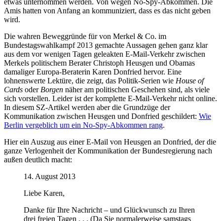
etwas unternommen werden. Von wegen No-Spy-Abkommen. Die
Amis hatten von Anfang an kommuniziert, dass es das nicht geben
wird.
Die wahren Beweggründe für von Merkel & Co. im
Bundestagswahlkampf 2013 gemachte Aussagen gehen ganz klar
aus dem vor wenigen Tagen geleakten E-Mail-Verkehr zwischen
Merkels politischem Berater Christoph Heusgen und Obamas
damaliger Europa-Beraterin Karen Donfried hervor. Eine
lohnenswerte Lektüre, die zeigt, das Politik-Serien wie
House of
Cards
oder
Borgen
näher am politischen Geschehen sind, als viele
sich vorstellen. Leider ist der komplette E-Mail-Verkehr nicht online.
In diesem SZ-Artikel werden aber die Grundzüge der
Kommunikation zwischen Heusgen und Donfried geschildert:
Wie
Berlin vergeblich um ein No-Spy-Abkommen rang
.
Hier ein Auszug aus einer E-Mail von Heusgen an Donfried, der die
ganze Verlogenheit der Kommunikation der Bundesregierung nach
außen deutlich macht:
14. August 2013
Liebe Karen,
Danke für Ihre Nachricht – und Glückwunsch zu Ihren
drei freien Tagen . . . (Da Sie normalerweise samstags