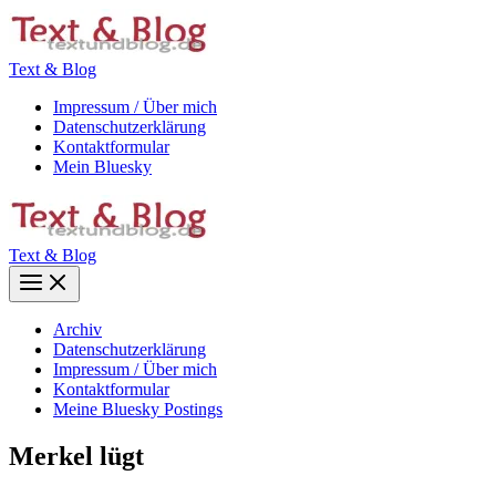
Zum
Inhalt
springen
Text & Blog
Impressum / Über mich
Datenschutzerklärung
Kontaktformular
Mein Bluesky
Text & Blog
Main
Menu
Archiv
Datenschutzerklärung
Impressum / Über mich
Kontaktformular
Meine Bluesky Postings
Merkel lügt