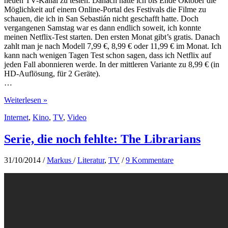
neuen TV-Kanal zu testen. Danach hatte ich bis Ende Oktober die
Möglichkeit auf einem Online-Portal des Festivals die Filme zu
schauen, die ich in San Sebastián nicht geschafft hatte. Doch
vergangenen Samstag war es dann endlich soweit, ich konnte
meinen Netflix-Test starten. Den ersten Monat gibt’s gratis. Danach
zahlt man je nach Modell 7,99 €, 8,99 € oder 11,99 € im Monat. Ich
kann nach wenigen Tagen Test schon sagen, dass ich Netflix auf
jeden Fall abonnieren werde. In der mittleren Variante zu 8,99 € (in
HD-Auflösung, für 2 Geräte).
…
Netflix
Weiterlesen »
und
Internet
,
Kino
,
TV
,
Video
House
of
Cards
Serie, die noch fehlte: The Librarians
–
Von
31/10/2014
/
Markus
/
Literatur
,
TV
/
9 Kommentare
Epischer
Brechung
im
neuen
TV-
Zugang