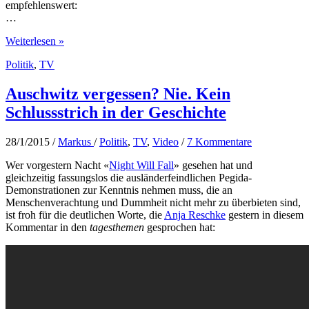
empfehlenswert:
…
Macht
Weiterlesen »
ohne
Politik
,
TV
Kontrolle
–
Die
Auschwitz vergessen? Nie. Kein
Troika
Schlussstrich in der Geschichte
28/1/2015
/
Markus
/
Politik
,
TV
,
Video
/
7 Kommentare
Wer vorgestern Nacht «
Night Will Fall
» gesehen hat und
gleichzeitig fassungslos die ausländerfeindlichen Pegida-
Demonstrationen zur Kenntnis nehmen muss, die an
Menschenverachtung und Dummheit nicht mehr zu überbieten sind,
ist froh für die deutlichen Worte, die
Anja Reschke
gestern in diesem
Kommentar in den
tagesthemen
gesprochen hat: