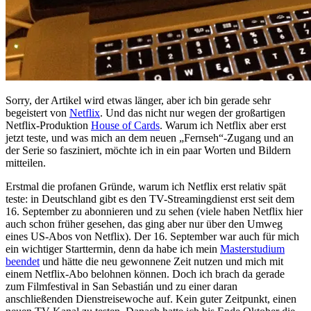
Sorry, der Artikel wird etwas länger, aber ich bin gerade sehr
begeistert von
Netflix
. Und das nicht nur wegen der großartigen
Netflix-Produktion
House of Cards
. Warum ich Netflix aber erst
jetzt teste, und was mich an dem neuen „Fernseh“-Zugang und an
der Serie so fasziniert, möchte ich in ein paar Worten und Bildern
mitteilen.
Erstmal die profanen Gründe, warum ich Netflix erst relativ spät
teste: in Deutschland gibt es den TV-Streamingdienst erst seit dem
16. September zu abonnieren und zu sehen (viele haben Netflix hier
auch schon früher gesehen, das ging aber nur über den Umweg
eines US-Abos von Netflix). Der 16. September war auch für mich
ein wichtiger Starttermin, denn da habe ich mein
Masterstudium
beendet
und hätte die neu gewonnene Zeit nutzen und mich mit
einem Netflix-Abo belohnen können. Doch ich brach da gerade
zum Filmfestival in San Sebastián und zu einer daran
anschließenden Dienstreisewoche auf. Kein guter Zeitpunkt, einen