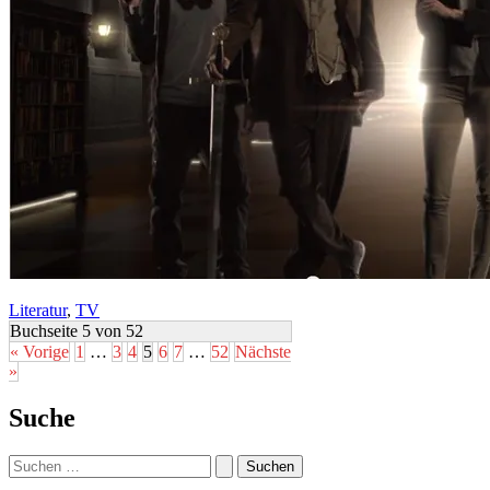
Literatur
,
TV
Buchseite 5 von 52
« Vorige
1
…
3
4
5
6
7
…
52
Nächste
»
Suche
Suchen
nach: