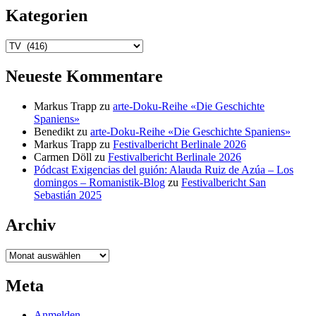
Kategorien
Kategorien
Neueste Kommentare
Markus Trapp
zu
arte-Doku-Reihe «Die Geschichte
Spaniens»
Benedikt
zu
arte-Doku-Reihe «Die Geschichte Spaniens»
Markus Trapp
zu
Festivalbericht Berlinale 2026
Carmen Döll
zu
Festivalbericht Berlinale 2026
Pódcast Exigencias del guión: Alauda Ruiz de Azúa – Los
domingos – Romanistik-Blog
zu
Festivalbericht San
Sebastián 2025
Archiv
Archiv
Meta
Anmelden