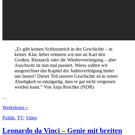
„Es gibt keinen Schlussstrich in der Geschichte – in
keiner. Klar, lieber erinnern wir uns an Karl den
Großen, Bismarck oder die Wiedervereinigung – aber
Auschwitz ist nun mal passiert. Wieso sollten wir
ausgerechnet das Kapitel der Judenverfolgung hinter
uns lassen? Dieser Teil unserer Geschichte ist in seiner
Abartigkeit so einzigartig, dass er gar nicht vergessen
werden kann.“ Von Anja Reschke (NDR)
…
Auschwitz
Weiterlesen »
vergessen?
Politik
,
TV
,
Video
Nie.
Kein
Schlussstrich
Leonardo da Vinci – Genie mit breiten
in