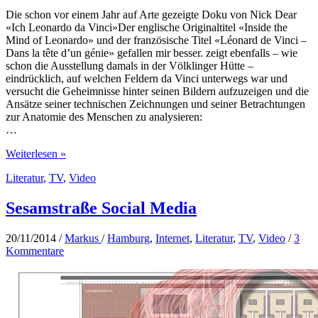
Die schon vor einem Jahr auf Arte gezeigte Doku von Nick Dear
«Ich Leonardo da Vinci»
Der englische Originaltitel «Inside the
Mind of Leonardo» und der französische Titel «Léonard de Vinci –
Dans la tête d’un génie» gefallen mir besser.
zeigt ebenfalls – wie
schon die Ausstellung damals in der Völklinger Hütte –
eindrücklich, auf welchen Feldern da Vinci unterwegs war und
versucht die Geheimnisse hinter seinen Bildern aufzuzeigen und die
Ansätze seiner technischen Zeichnungen und seiner Betrachtungen
zur Anatomie des Menschen zu analysieren:
…
Leonardo
Weiterlesen »
da
Literatur
,
TV
,
Video
Vinci
–
Genie
Sesamstraße Social Media
mit
breiten
20/11/2014
/
Markus
/
Hamburg
,
Internet
,
Literatur
,
TV
,
Video
/
3
Interessen
Kommentare