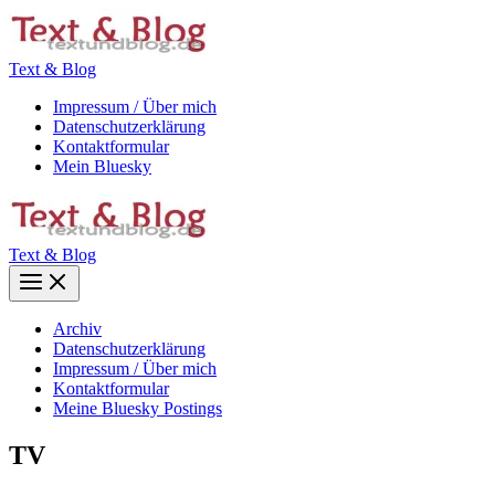
Zum
Inhalt
springen
Text & Blog
Impressum / Über mich
Datenschutzerklärung
Kontaktformular
Mein Bluesky
Text & Blog
Main
Menu
Archiv
Datenschutzerklärung
Impressum / Über mich
Kontaktformular
Meine Bluesky Postings
TV