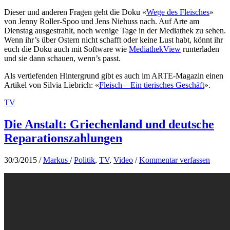
Dieser und anderen Fragen geht die Doku «
Wege des Fleisches
»
von Jenny Roller-Spoo und Jens Niehuss nach. Auf Arte am
Dienstag ausgestrahlt, noch wenige Tage in der Mediathek zu sehen.
Wenn ihr’s über Ostern nicht schafft oder keine Lust habt, könnt ihr
euch die Doku auch mit Software wie
MediathekView
runterladen
und sie dann schauen, wenn’s passt.
Als vertiefenden Hintergrund gibt es auch im ARTE-Magazin einen
Artikel von Silvia Liebrich: «
Fleisch – Ein tierisches Geschäft
».
TV
Die Anstalt: Griechenland und deutsche
Reparationszahlungen
30/3/2015
/
Markus
/
Politik
,
TV
,
Video
/
Kommentar verfassen