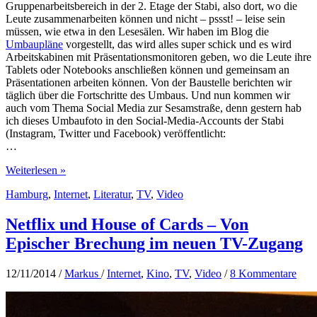
Gruppenarbeitsbereich in der 2. Etage der Stabi, also dort, wo die
Leute zusammenarbeiten können und nicht – pssst! – leise sein
müssen, wie etwa in den Lesesälen. Wir haben im Blog die
Umbaupläne
vorgestellt, das wird alles super schick und es wird
Arbeitskabinen mit Präsentationsmonitoren geben, wo die Leute ihre
Tablets oder Notebooks anschließen können und gemeinsam an
Präsentationen arbeiten können. Von der Baustelle berichten wir
täglich über die Fortschritte des Umbaus. Und nun kommen wir
auch vom Thema Social Media zur Sesamstraße, denn gestern hab
ich dieses Umbaufoto in den Social-Media-Accounts der Stabi
(Instagram, Twitter und Facebook) veröffentlicht:
…
Sesamstraße
Weiterlesen »
Social
Hamburg
,
Internet
,
Literatur
,
TV
,
Video
Media
Netflix und House of Cards – Von
Epischer Brechung im neuen TV-Zugang
12/11/2014
/
Markus
/
Internet
,
Kino
,
TV
,
Video
/
8 Kommentare