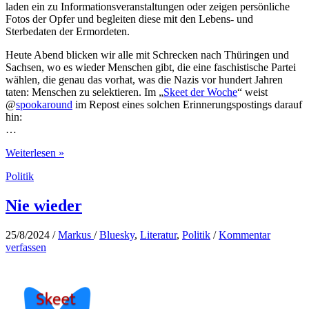
laden ein zu Informationsveranstaltungen oder zeigen persönliche
Fotos der Opfer und begleiten diese mit den Lebens- und
Sterbedaten der Ermordeten.
Heute Abend blicken wir alle mit Schrecken nach Thüringen und
Sachsen, wo es wieder Menschen gibt, die eine faschistische Partei
wählen, die genau das vorhat, was die Nazis vor hundert Jahren
taten: Menschen zu selektieren. Im „
Skeet der Woche
“ weist
@
spookaround
im Repost eines solchen Erinnerungspostings darauf
hin:
…
Nie
Weiterlesen »
wieder
Politik
Faschismus
Nie wieder
25/8/2024
/
Markus
/
Bluesky
,
Literatur
,
Politik
/
Kommentar
verfassen