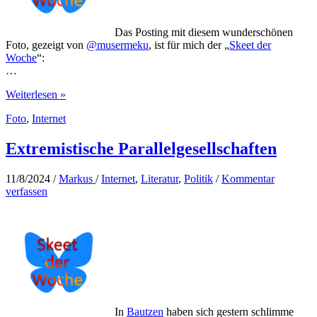
Das Posting mit diesem wunderschönen
Foto, gezeigt von
@musermeku
, ist für mich der „
Skeet der
Woche
“:
…
Lookingup
Weiterlesen »
Foto
,
Internet
Extremistische Parallelgesellschaften
11/8/2024
/
Markus
/
Internet
,
Literatur
,
Politik
/
Kommentar
verfassen
In
Bautzen
haben sich gestern schlimme