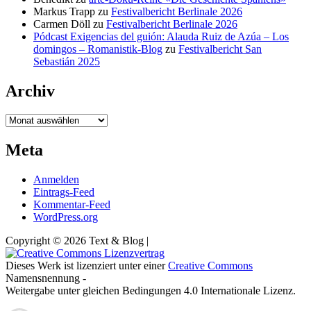
Markus Trapp
zu
Festivalbericht Berlinale 2026
Carmen Döll
zu
Festivalbericht Berlinale 2026
Pódcast Exigencias del guión: Alauda Ruiz de Azúa – Los
domingos – Romanistik-Blog
zu
Festivalbericht San
Sebastián 2025
Archiv
Archiv
Meta
Anmelden
Eintrags-Feed
Kommentar-Feed
WordPress.org
Copyright © 2026 Text & Blog |
Dieses Werk ist lizenziert unter einer
Creative Commons
Namensnennung -
Weitergabe unter gleichen Bedingungen 4.0 Internationale Lizenz.