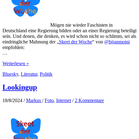
Mögen nie wieder Faschisten in
Deutschland eine Regierung bilden oder an einer Regierung beteiligt
sein. Und denen, die denken, es wird schon nicht so schlimm, sei als
eindringliche Mahnung der „
Skeet der Woche
“ von
@bijanmoini
empfohlen:
…
Nie
Weiterlesen »
wieder
Bluesky
,
Literatur
,
Politik
Lookingup
18/8/2024
/
Markus
/
Foto
,
Internet
/
2 Kommentare