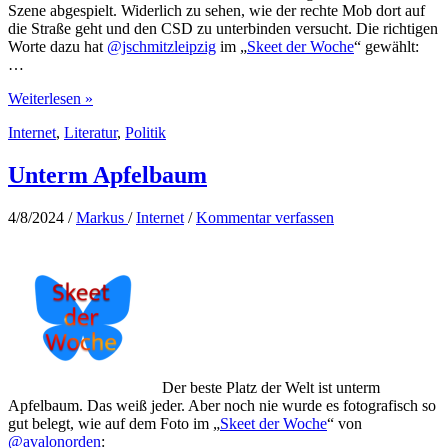
Szene abgespielt. Widerlich zu sehen, wie der rechte Mob dort auf
die Straße geht und den CSD zu unterbinden versucht. Die richtigen
Worte dazu hat
@jschmitzleipzig
im „
Skeet der Woche
“ gewählt:
…
Extremistische
Weiterlesen »
Parallelgesellschaften
Internet
,
Literatur
,
Politik
Unterm Apfelbaum
4/8/2024
/
Markus
/
Internet
/
Kommentar verfassen
Der beste Platz der Welt ist unterm
Apfelbaum. Das weiß jeder. Aber noch nie wurde es fotografisch so
gut belegt, wie auf dem Foto im „
Skeet der Woche
“ von
@avalonorden
: