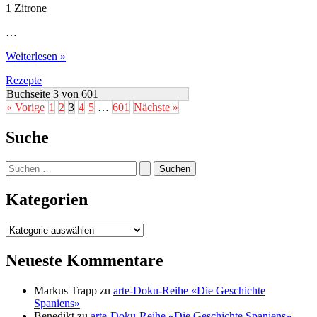
1 Zitrone
…
Himbeer-
Weiterlesen »
Kokos-
Rezepte
Schnitten
Buchseite 3 von 601
« Vorige
1
2
3
4
5
…
601
Nächste »
Suche
Suchen
nach:
Kategorien
Kategorien
Neueste Kommentare
Markus Trapp
zu
arte-Doku-Reihe «Die Geschichte
Spaniens»
Benedikt
zu
arte-Doku-Reihe «Die Geschichte Spaniens»