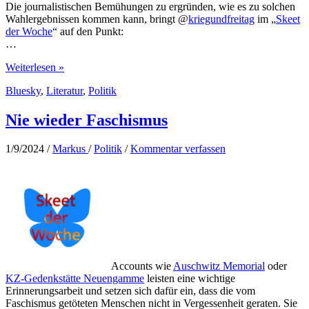
Die journalistischen Bemühungen zu ergründen, wie es zu solchen
Wahlergebnissen kommen kann, bringt @
kriegundfreitag
im „
Skeet
der Woche
“ auf den Punkt:
…
Beinhart
Weiterlesen »
recherchiert
Bluesky
,
Literatur
,
Politik
Nie wieder Faschismus
1/9/2024
/
Markus
/
Politik
/
Kommentar verfassen
Accounts wie
Auschwitz Memorial
oder
KZ-Gedenkstätte Neuengamme
leisten eine wichtige
Erinnerungsarbeit und setzen sich dafür ein, dass die vom
Faschismus getöteten Menschen nicht in Vergessenheit geraten. Sie