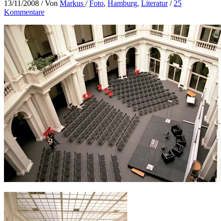
13/11/2008
/ Von
Markus
/
Foto
,
Hamburg
,
Literatur
/
25
Kommentare