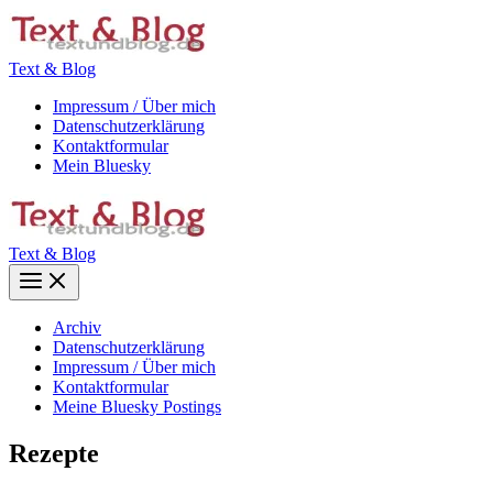
Zum
Inhalt
springen
Text & Blog
Impressum / Über mich
Datenschutzerklärung
Kontaktformular
Mein Bluesky
Text & Blog
Main
Menu
Archiv
Datenschutzerklärung
Impressum / Über mich
Kontaktformular
Meine Bluesky Postings
Rezepte