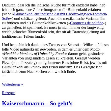
Dadurch, dass ich die indische Küche für mich entdeckt habe, hab
ich auch ganz neue Zubereitungsarten für Blumenkohl erfahren
(siehe «
Blumenkohl auf indische Art mit Chorizo-Ingwer-Tomaten-
Soße
») und schätzen gelernt. Auch die mexikanische Variante, ihn
zu fritieren und als Blumenkohlkroketten («
Croquetas de coliflor
»)
zu genießen, ist spannend. Es muss ja nicht immer der langweilig
weich gekochte Blumenkohl sein, der oft als Bratenbegleitung auf
traditionellen Tellern landet.
Und heute bin ich dank eines Tweets von Sebastian Wilke auf dieses
tolle Video aufmerksam geworden, in dem es unter dem Motto
«
Healthier Versions of Unhealthy Foods
» darum geht, gesündere
Varianten von ungesundem Essen zu kreieren. Gezeigt werden
Pizza (ohne Pizzateig) und gebratener Reis (ohne Reis), jeweils mit
Blumuenkohl als Grund- und Ersatzsubstanz. Das Gezeigte lädt
tatsächlich zum Nachkochen ein, wie ich finde:
…
Gesund
Weiterlesen »
kochen
Rezepte
mit
Blumenkohl
Kaiserschmarrn – So geht’s