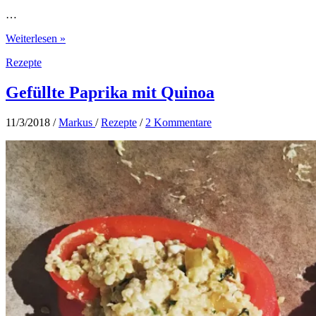
…
Kaiserschmarrn
Weiterlesen »
–
Rezepte
So
geht’s
Gefüllte Paprika mit Quinoa
11/3/2018
/
Markus
/
Rezepte
/
2 Kommentare