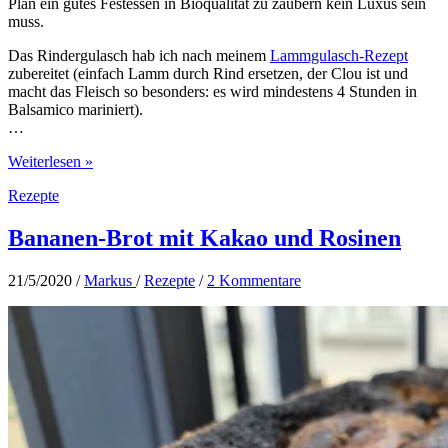
Plan ein gutes Festessen in Bioqualität zu zaubern kein Luxus sein
muss.
Das Rindergulasch hab ich nach meinem
Lammgulasch-Rezept
zubereitet (einfach Lamm durch Rind ersetzen, der Clou ist und
macht das Fleisch so besonders: es wird mindestens 4 Stunden in
Balsamico mariniert).
…
Rindergulasch,
Weiterlesen »
Apfel-
Rezepte
Rotkohl
und
Ofen-
Bananen-Brot mit Kakao und Rosinen
Kartoffeln
21/5/2020
/
Markus
/
Rezepte
/
2 Kommentare