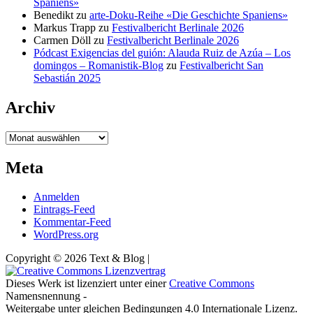
Spaniens»
Benedikt
zu
arte-Doku-Reihe «Die Geschichte Spaniens»
Markus Trapp
zu
Festivalbericht Berlinale 2026
Carmen Döll
zu
Festivalbericht Berlinale 2026
Pódcast Exigencias del guión: Alauda Ruiz de Azúa – Los
domingos – Romanistik-Blog
zu
Festivalbericht San
Sebastián 2025
Archiv
Archiv
Meta
Anmelden
Eintrags-Feed
Kommentar-Feed
WordPress.org
Copyright © 2026 Text & Blog |
Dieses Werk ist lizenziert unter einer
Creative Commons
Namensnennung -
Weitergabe unter gleichen Bedingungen 4.0 Internationale Lizenz.