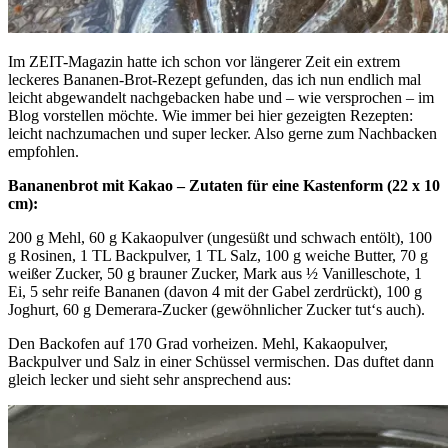
Im ZEIT-Magazin hatte ich schon vor längerer Zeit ein extrem
leckeres Bananen-Brot-Rezept gefunden, das ich nun endlich mal
leicht abgewandelt nachgebacken habe und – wie versprochen – im
Blog vorstellen möchte. Wie immer bei hier gezeigten Rezepten:
leicht nachzumachen und super lecker. Also gerne zum Nachbacken
empfohlen.
Bananenbrot mit Kakao – Zutaten für eine Kastenform (22 x 10
cm):
200 g Mehl, 60 g Kakaopulver (ungesüßt und schwach entölt), 100
g Rosinen, 1 TL Backpulver, 1 TL Salz, 100 g weiche Butter, 70 g
weißer Zucker, 50 g brauner Zucker, Mark aus ½ Vanilleschote, 1
Ei, 5 sehr reife Bananen (davon 4 mit der Gabel zerdrückt), 100 g
Joghurt, 60 g Demerara-Zucker (gewöhnlicher Zucker tut‘s auch).
Den Backofen auf 170 Grad vorheizen. Mehl, Kakaopulver,
Backpulver und Salz in einer Schüssel vermischen. Das duftet dann
gleich lecker und sieht sehr ansprechend aus: