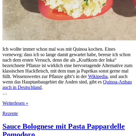
Ich wollte immer schon mal was mit Quinoa kochen. Eines
vorneweg: dass ich so lange damit gewartet habe, bereue ich schon
nach dem ersten Versuch, denn die als „Kraftkorn der Inka“
bezeichnete Pflanze ist wirklich eine hervorragende Alternative zum
klassischen Hackfleisch, mit dem man ja Paprikas sonst gerne mal
füllt. Wissenswertes zur Pflanze gibt’s in der
Wikipedia
, und auch
wenn das Hauptanbaugebiet die Anden sind, gibt es
Quinoa-Anbau
auch in Deutschland
.
…
Gefüllte
Weiterlesen »
Paprika
Rezepte
mit
Quinoa
Sauce Bolognese mit Pasta Pappardelle
Pomodoro