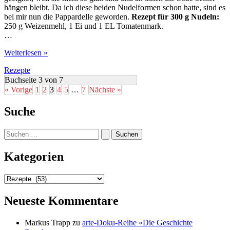
hängen bleibt. Da ich diese beiden Nudelformen schon hatte, sind es
bei mir nun die Pappardelle geworden.
Rezept für 300 g Nudeln:
250 g Weizenmehl, 1 Ei und 1 EL Tomatenmark.
…
Sauce
Weiterlesen »
Bolognese
Rezepte
mit
Pasta
Buchseite 3 von 7
Pappardelle
« Vorige
1
2
3
4
5
…
7
Nächste »
Pomodoro
Suche
Suchen
nach:
Kategorien
Kategorien
Neueste Kommentare
Markus Trapp
zu
arte-Doku-Reihe «Die Geschichte