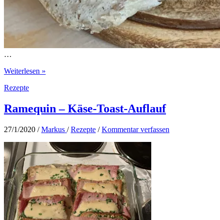
…
Backen:
Weiterlesen »
Saftiges
Rezepte
Vollkornbrot,
französisches
Baguette
Ramequin – Käse-Toast-Auflauf
und
italienische
27/1/2020
/
Markus
/
Rezepte
/
Kommentar verfassen
Brötchen