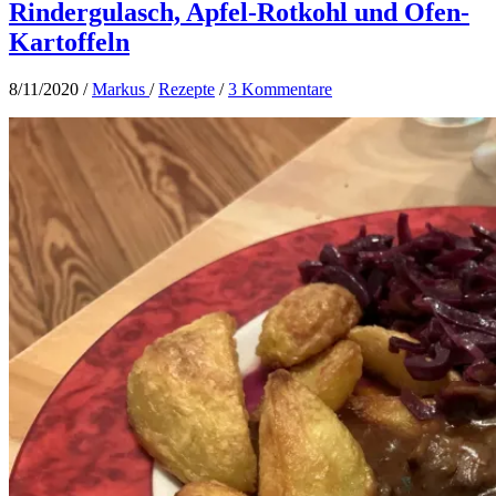
Rindergulasch, Apfel-Rotkohl und Ofen-
Kartoffeln
8/11/2020
/
Markus
/
Rezepte
/
3 Kommentare