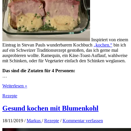
Inspiriert von einem
Eintrag in Stevan Pauls wunderbarem Kochbuch
„kochen.“
bin ich
auf ein Schweizer Traditionsrezept gestoßen, das ich gerne mal
ausprobieren wollte. Ramequin, ein Käse-Toast-Auflauf, wahlweise
mit Schinken, oder für Vegetarier einfach den Schinken weglassen.
Das sind die Zutaten für 4 Personen:
…
Ramequin
Weiterlesen »
–
Rezepte
Käse-
Toast-
Auflauf
Gesund kochen mit Blumenkohl
18/11/2019
/
Markus
/
Rezepte
/
Kommentar verfassen