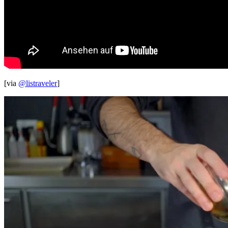
[via
@listraveler
]