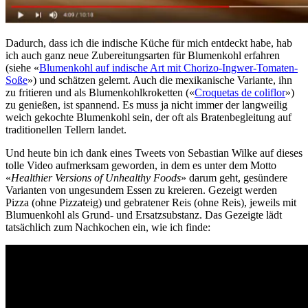
Dadurch, dass ich die indische Küche für mich entdeckt habe, hab
ich auch ganz neue Zubereitungsarten für Blumenkohl erfahren
(siehe «
Blumenkohl auf indische Art mit Chorizo-Ingwer-Tomaten-
Soße
») und schätzen gelernt. Auch die mexikanische Variante, ihn
zu fritieren und als Blumenkohlkroketten («
Croquetas de coliflor
»)
zu genießen, ist spannend. Es muss ja nicht immer der langweilig
weich gekochte Blumenkohl sein, der oft als Bratenbegleitung auf
traditionellen Tellern landet.
Und heute bin ich dank eines Tweets von Sebastian Wilke auf dieses
tolle Video aufmerksam geworden, in dem es unter dem Motto
«
Healthier Versions of Unhealthy Foods
» darum geht, gesündere
Varianten von ungesundem Essen zu kreieren. Gezeigt werden
Pizza (ohne Pizzateig) und gebratener Reis (ohne Reis), jeweils mit
Blumuenkohl als Grund- und Ersatzsubstanz. Das Gezeigte lädt
tatsächlich zum Nachkochen ein, wie ich finde: