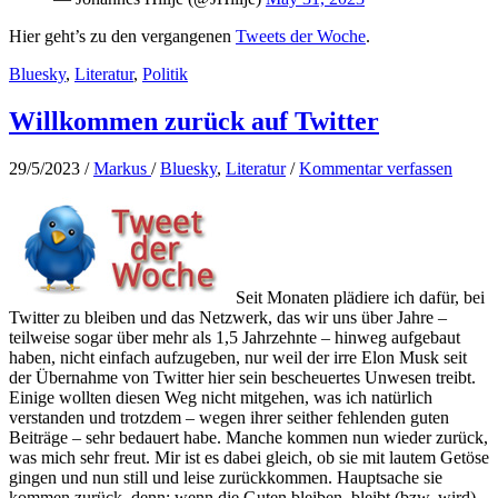
Hier geht’s zu den vergangenen
Tweets der Woche
.
Bluesky
,
Literatur
,
Politik
Willkommen zurück auf Twitter
29/5/2023
/
Markus
/
Bluesky
,
Literatur
/
Kommentar verfassen
Seit Monaten plädiere ich dafür, bei
Twitter zu bleiben und das Netzwerk, das wir uns über Jahre –
teilweise sogar über mehr als 1,5 Jahrzehnte – hinweg aufgebaut
haben, nicht einfach aufzugeben, nur weil der irre Elon Musk seit
der Übernahme von Twitter hier sein bescheuertes Unwesen treibt.
Einige wollten diesen Weg nicht mitgehen, was ich natürlich
verstanden und trotzdem – wegen ihrer seither fehlenden guten
Beiträge – sehr bedauert habe. Manche kommen nun wieder zurück,
was mich sehr freut. Mir ist es dabei gleich, ob sie mit lautem Getöse
gingen und nun still und leise zurückkommen. Hauptsache sie
kommen zurück, denn: wenn die Guten bleiben, bleibt (bzw. wird)