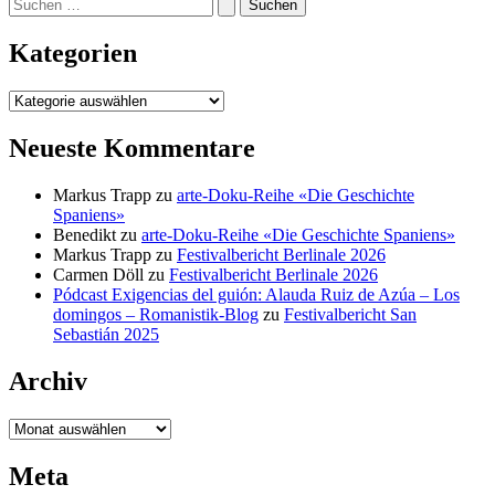
Suchen
nach:
Kategorien
Kategorien
Neueste Kommentare
Markus Trapp
zu
arte-Doku-Reihe «Die Geschichte
Spaniens»
Benedikt
zu
arte-Doku-Reihe «Die Geschichte Spaniens»
Markus Trapp
zu
Festivalbericht Berlinale 2026
Carmen Döll
zu
Festivalbericht Berlinale 2026
Pódcast Exigencias del guión: Alauda Ruiz de Azúa – Los
domingos – Romanistik-Blog
zu
Festivalbericht San
Sebastián 2025
Archiv
Archiv
Meta