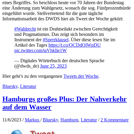
eines Begriffes. So beschloss heute vor 70 Jahren der Bundestag
eine Änderung zum Wahlgesetz, wonach die sog. Fünfprozenthürde
eingeführt wurde. Stellvertretend für die gute tägliche
Informationsarbeit des DWDS hier als Tweet der Woche gekürt:
#Wahlrecht
ist ein Drahtseilakt zwischen Gerechtigkeit
und Pragmatismus. Das zeigt sich besonders im
Instrument der
#Sperrklausel
. Über diese lesen Sie im
Artikel des Tages
https://t.co/OCDdOlWpDU
pic.twitter.com/taVhkIie1W
— Digitales Wörterbuch der deutschen Sprache
(@dwds_de)
June 25, 2023
Hier geht’s zu den vergangenen
Tweets der Woche
.
Bluesky
,
Literatur
Hamburgs großes Plus: Der Nahverkehr
auf dem Wasser
11/6/2023
/
Markus
/
Bluesky
,
Hamburg
,
Literatur
/
2 Kommentare