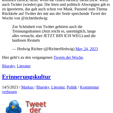
auch Twitter (wieder) gut. Die Irren und politisch Abwegigen gilt es
zu ignorieren, das galt auch schon vor Musk. Passend zum Thema
Rückkehr auf Twitter der mir aus der Seele sprechende Tweet der
Woche von @richterhedwig:
Zur Schönheit von Twitter gehören auch die
Trennungsdramen (Jetzt reicht es, unerträglich, lange
alles versucht, aber JETZT BIN ICH WEG) und die
lautlosen Restarts
— Hedwig Richter (@RichterHedwig)
May 24, 2023
Hier geht’s zu den vergangenen
Tweets der Woche
.
Bluesky
,
Literatur
Erinnerungskultur
14/5/2023
/
Markus
/
Bluesky
,
Literatur
,
Politik
/
Kommentar
verfassen