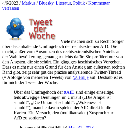
4/6/2023
/
Markus
/
Bluesky
,
Literatur
,
Politik
/
Kommentar
verfassen
Viele machen sich zu Recht Sorgen
über das anhaltende Umfragehoch der rechtsextremen AfD. Die
macht, außer vom Ausnutzen des rechtsextremistischen Anteils an
der Wahlbevölkerung, genau gar nichts dafür. Sie profitiert nur von
den Ängsten, die sie schürt. Ein gängiges faschistisches Vorgehen.
Dass es nicht nur einen Grund für den Anstieg am äußersten rechten
Rand gibt, zeigt sehr gut der präzise analysierende Twitter-Thread
(= Abfolge von mehreren Tweets) von
@JHillje
auf. Deshalb ist es
für mich der Tweet der Woche:
Über das Umfragehoch der
#AfD
sind einige einseitige,
teils abwegige Deutungen im Umlauf („Die Ampel ist
schuld!“, „Die Union ist schuld!“, „Wokeness ist
schuld!“), manche davon spielen der AfD direkt in die
Karten. Ein Versuch, den (multikausalen) Zuspruch zur
AfD zu sortieren?
— Johannes Hillje (@JHillje)
May 31, 2023