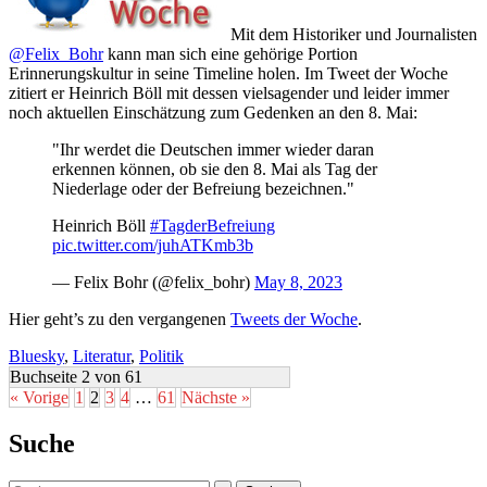
Mit dem Historiker und Journalisten
@Felix_Bohr
kann man sich eine gehörige Portion
Erinnerungskultur in seine Timeline holen. Im Tweet der Woche
zitiert er Heinrich Böll mit dessen vielsagender und leider immer
noch aktuellen Einschätzung zum Gedenken an den 8. Mai:
"Ihr werdet die Deutschen immer wieder daran
erkennen können, ob sie den 8. Mai als Tag der
Niederlage oder der Befreiung bezeichnen."
Heinrich Böll
#TagderBefreiung
pic.twitter.com/juhATKmb3b
— Felix Bohr (@felix_bohr)
May 8, 2023
Hier geht’s zu den vergangenen
Tweets der Woche
.
Bluesky
,
Literatur
,
Politik
Buchseite 2 von 61
« Vorige
1
2
3
4
…
61
Nächste »
Suche