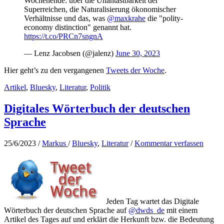
Wochenende: über die Unantastbarkeit der
Superreichen, die Naturalisierung ökonomischer
Verhältnisse und das, was
@maxkrahe
die "polity-
economy distinction" genannt hat.
https://t.co/PRCn7sngnA
— Lenz Jacobsen (@jalenz)
June 30, 2023
Hier geht’s zu den vergangenen
Tweets der Woche
.
Artikel
,
Bluesky
,
Literatur
,
Politik
Digitales Wörterbuch der deutschen
Sprache
25/6/2023
/
Markus
/
Bluesky
,
Literatur
/
Kommentar verfassen
Jeden Tag wartet das Digitale
Wörterbuch der deutschen Sprache auf
@dwds_de
mit einem
Artikel des Tages auf und erklärt die Herkunft bzw. die Bedeutung