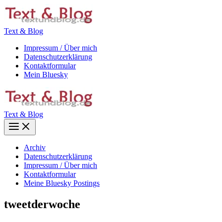
Zum
Inhalt
springen
Text & Blog
Impressum / Über mich
Datenschutzerklärung
Kontaktformular
Mein Bluesky
Text & Blog
Main
Menu
Archiv
Datenschutzerklärung
Impressum / Über mich
Kontaktformular
Meine Bluesky Postings
tweetderwoche