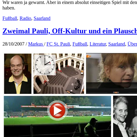
Wir waren ja gewarnt. Aber in einem absolut einseitigen Spiel mit de
haben.
Fußball
,
Radio
,
Saarland
Zweimal Pauli, Off-Kultur und ein Plausc
28/10/2007
/
Markus
/
FC St. Pauli
,
Fußball
,
Literatur
,
Saarland
,
Über