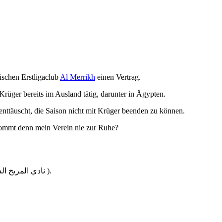
schen Erstligaclub
Al Merrikh
einen Vertrag.
rüger bereits im Ausland tätig, darunter in Ägypten.
nttäuscht, die Saison nicht mit Krüger beenden zu können.
 kommt denn mein Verein nie zur Ruhe?
(der auf arabisch so geschrieben wird: نادي المريخ السوداني ).