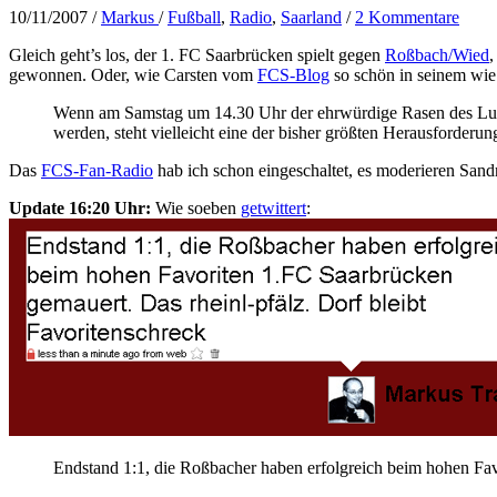
10/11/2007
/
Markus
/
Fußball
,
Radio
,
Saarland
/
2 Kommentare
Gleich geht’s los, der 1. FC Saarbrücken spielt gegen
Roßbach/Wied
,
gewonnen. Oder, wie Carsten vom
FCS-Blog
so schön in seinem wie
Wenn am Samstag um 14.30 Uhr der ehrwürdige Rasen des Ludwi
werden, steht vielleicht eine der bisher größten Herausforder
Das
FCS-Fan-Radio
hab ich schon eingeschaltet, es moderieren Sand
Update 16:20 Uhr:
Wie soeben
getwittert
:
Endstand 1:1, die Roßbacher haben erfolgreich beim hohen Favo