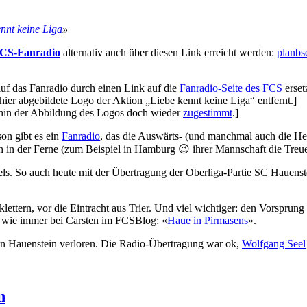
nnt keine Liga
»
CS-Fanradio
alternativ auch über diesen Link erreicht werden:
planbs
 auf das Fanradio durch einen Link auf die
Fanradio-Seite des FCS
erset
er abgebildete Logo der Aktion „Liebe kennt keine Liga“ entfernt.]
hin der Abbildung des Logos doch wieder
zugestimmt
.]
ison gibt es ein
Fanradio
, das die Auswärts- (und manchmal auch die Hei
uch in der Ferne (zum Beispiel in Hamburg 😉 ihrer Mannschaft die Treue
ls. So auch heute mit der Übertragung der Oberliga-Partie SC Hauenst
 klettern, vor die Eintracht aus Trier. Und viel wichtiger: den Vorspru
ng wie immer bei Carsten im FCSBlog: «
Haue in Pirmasens
».
gen Hauenstein verloren. Die Radio-Übertragung war ok,
Wolfgang Seel
n