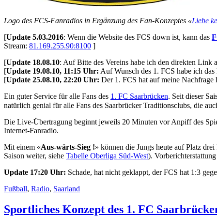
Logo des FCS-Fanradios in Ergänzung des Fan-Konzeptes «
Liebe ke
[
Update 5.03.2016
: Wenn die Website des FCS down ist, kann das
F
Stream:
81.169.255.90:8100
]
[
Update 18.08.10
: Auf Bitte des Vereins habe ich den direkten Link
[
Update 19.08.10, 11:15 Uhr:
Auf Wunsch des 1. FCS habe ich das hi
[
Update 25.08.10, 22:20 Uhr:
Der 1. FCS hat auf meine Nachfrage 
Ein guter Service für alle Fans des
1. FC Saarbrücken
. Seit dieser Sa
natürlich genial für alle Fans des Saarbrücker Traditionsclubs, die a
Die Live-Übertragung beginnt jeweils 20 Minuten vor Anpiff des Spie
Internet-Fanradio.
Mit einem «
Aus-wärts-Sieg !
» können die Jungs heute auf Platz drei
Saison weiter, siehe
Tabelle Oberliga Süd-West
). Vorberichterstattu
Update 17:20 Uhr:
Schade, hat nicht geklappt, der FCS hat 1:3 ge
Fußball
,
Radio
,
Saarland
Sportliches Konzept des 1. FC Saarbrücke