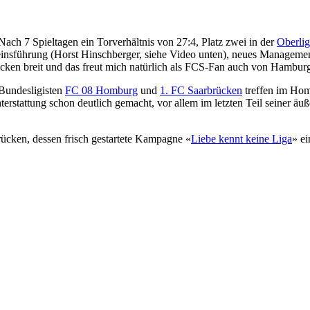
ach 7 Spieltagen ein Torverhältnis von 27:4, Platz zwei in der
Oberli
einsführung (Horst Hinschberger, siehe Video unten), neues Managemen
cken breit und das freut mich natürlich als FCS-Fan auch von Hamburg
Bundesligisten
FC 08 Homburg
und
1. FC Saarbrücken
treffen im Hom
stattung schon deutlich gemacht, vor allem im letzten Teil seiner äuße
rücken, dessen frisch gestartete Kampagne «
Liebe kennt keine Liga
» ei