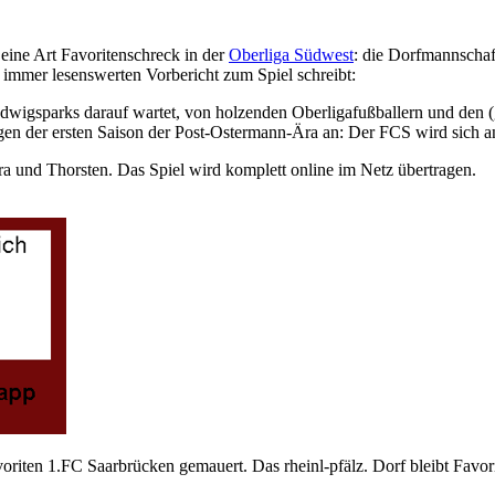
 eine Art Favoritenschreck in der
Oberliga Südwest
: die Dorfmannscha
 immer lesenswerten Vorbericht zum Spiel schreibt:
gsparks darauf wartet, von holzenden Oberligafußballern und den (ge
ungen der ersten Saison der Post-Ostermann-Ära an: Der FCS wird sich a
ra und Thorsten. Das Spiel wird komplett online im Netz übertragen.
riten 1.FC Saarbrücken gemauert. Das rheinl-pfälz. Dorf bleibt Favor