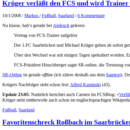
Krüger verläßt den FCS und wird Trainer
10/1/2008
/
Markus
/
Fußball
,
Saarland
/
6 Kommentare
Na klasse, hab’s gerade bei
Andosch
gelesen:
Vertrag von FCS-Trainer aufgelöst
Der 1.FC Saarbrücken und Michael Krüger gehen ab sofort get
Über den Wechsel war seit einigen Tagen spekuliert worden. Er
FCS-Präsident Hinschberger sagte SR-online, die Trennung von
SR-
On
line
ist gerade
off
line (ich zitiere deshalb aus dem
Saartext
). D
Krügers Nachfolger steht schon fest:
Alfred Kaminski
(43).
Update 23:05
: Natürlich berichtet auch Carsten im FCSBlog: «
Verfä
Krüger steht mittlerweile auch schon im englischsprachigen Wikipedi
Fußball
,
Saarland
Favoritenschreck Roßbach im Saarbrücke