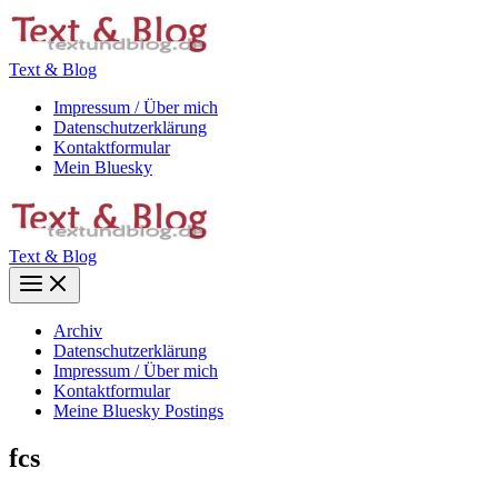
Zum
Inhalt
springen
Text & Blog
Impressum / Über mich
Datenschutzerklärung
Kontaktformular
Mein Bluesky
Text & Blog
Main
Menu
Archiv
Datenschutzerklärung
Impressum / Über mich
Kontaktformular
Meine Bluesky Postings
fcs