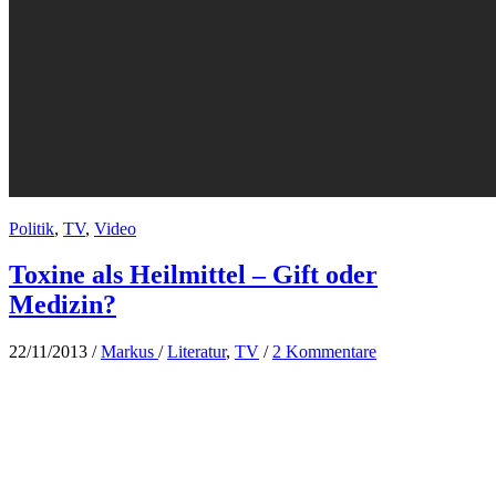
Politik
,
TV
,
Video
Toxine als Heilmittel – Gift oder
Medizin?
22/11/2013
/
Markus
/
Literatur
,
TV
/
2 Kommentare