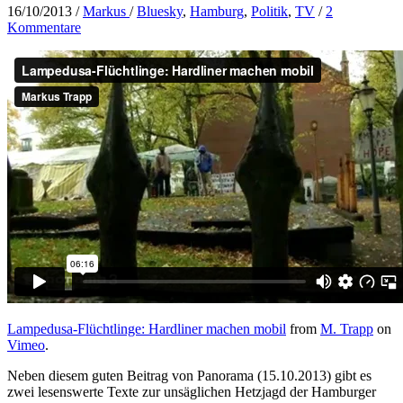
16/10/2013
/
Markus
/
Bluesky
,
Hamburg
,
Politik
,
TV
/
2
Kommentare
Lampedusa-Flüchtlinge: Hardliner machen mobil
from
M. Trapp
on
Vimeo
.
Neben diesem guten Beitrag von Panorama (15.10.2013) gibt es
zwei lesenswerte Texte zur unsäglichen Hetzjagd der Hamburger