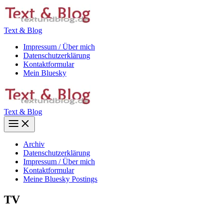
Zum
Inhalt
springen
Text & Blog
Impressum / Über mich
Datenschutzerklärung
Kontaktformular
Mein Bluesky
Text & Blog
Main
Menu
Archiv
Datenschutzerklärung
Impressum / Über mich
Kontaktformular
Meine Bluesky Postings
TV