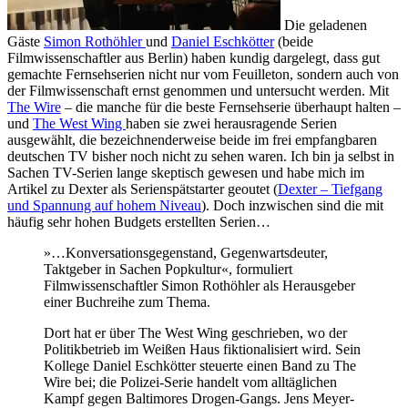
Die geladenen
Gäste
Simon Rothöhler
und
Daniel Eschkötter
(beide
Filmwissenschaftler aus Berlin) haben kundig dargelegt, dass gut
gemachte Fernsehserien nicht nur vom Feuilleton, sondern auch von
der Filmwissenschaft ernst genommen und untersucht werden. Mit
The Wire
– die manche für die beste Fernsehserie überhaupt halten –
und
The West Wing
haben sie zwei herausragende Serien
ausgewählt, die bezeichnenderweise beide im frei empfangbaren
deutschen TV bisher noch nicht zu sehen waren. Ich bin ja selbst in
Sachen TV-Serien lange skeptisch gewesen und habe mich im
Artikel zu Dexter als Serienspätstarter geoutet (
Dexter – Tiefgang
und Spannung auf hohem Niveau
). Doch inzwischen sind die mit
häufig sehr hohen Budgets erstellten Serien…
»…Konversationsgegenstand, Gegenwartsdeuter,
Taktgeber in Sachen Popkultur«, formuliert
Filmwissenschaftler Simon Rothöhler als Herausgeber
einer Buchreihe zum Thema.
Dort hat er über The West Wing geschrieben, wo der
Politikbetrieb im Weißen Haus fiktionalisiert wird. Sein
Kollege Daniel Eschkötter steuerte einen Band zu The
Wire bei; die Polizei-Serie handelt vom alltäglichen
Kampf gegen Baltimores Drogen-Gangs. Jens Meyer-