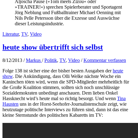
Aljoscha Pause (»Tom meets Zizou« oder
»TRAINER!«) sprechen Spielerberater und Sportagent
Jörg Neblung und Fußballtrainer Michael Oenning mit
Nils Pelle Petersson über die Exzesse und Auswüchse
dieser Leistungsindustrie.
Literatur
,
TV
,
Video
heute show übertrifft sich selbst
8/12/2013
/
Markus
/
Politik
,
TV
,
Video
/
Kommentar verfassen
Folge 138 ist sicher eine der bisher besten Ausgaben der
heute
show
. Die Ankündigung, dass Olli Welke nächste Woche ein
Kaninchen töten wird, wenn die SPD-Mitglieder mehrheitlich für
die Große Koalition stimmen, sollten sich noch unschlüssige
Sozialdemokraten unbedingt anschauen. Dem lieben Onkel
Hassknecht wird’s heute mal so richtig besorgt. Und wenn
Tina
Hausten
uns in der Horst-Seehofer-Journalistenschule zeigt, wie
heutzutage politische Interviews zu führen sind, dann ist das eine
kleine Sternstunde des politischen Kabaretts im TV: