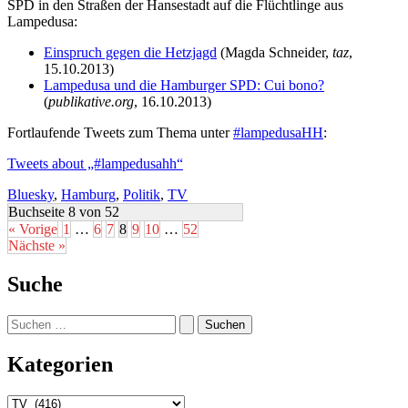
SPD in den Straßen der Hansestadt auf die Flüchtlinge aus
Lampedusa:
Einspruch gegen die Hetzjagd
(Magda Schneider,
taz
,
15.10.2013)
Lampedusa und die Hamburger SPD: Cui bono?
(
publikative.org
, 16.10.2013)
Fortlaufende Tweets zum Thema unter
#lampedusaHH
:
Tweets about „#lampedusahh“
Bluesky
,
Hamburg
,
Politik
,
TV
Buchseite 8 von 52
« Vorige
1
…
6
7
8
9
10
…
52
Nächste »
Suche
Suchen
nach:
Kategorien
Kategorien