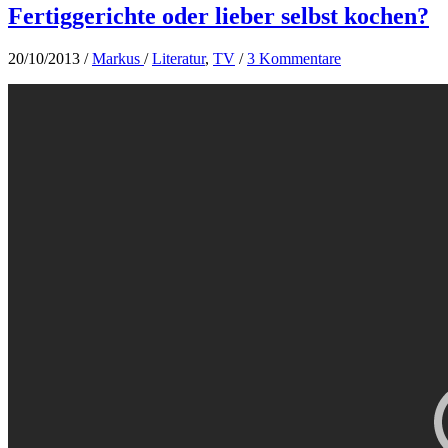
Fertiggerichte oder lieber selbst kochen?
20/10/2013
/
Markus
/
Literatur
,
TV
/
3 Kommentare