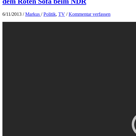
dem Roten Sofa beim NDR
6/11/2013
/
Markus
/
Politik
,
TV
/
Kommentar verfassen