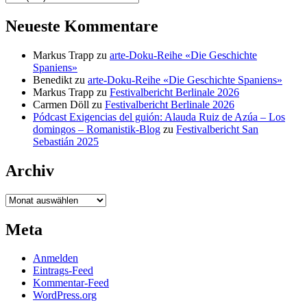
Neueste Kommentare
Markus Trapp
zu
arte-Doku-Reihe «Die Geschichte
Spaniens»
Benedikt
zu
arte-Doku-Reihe «Die Geschichte Spaniens»
Markus Trapp
zu
Festivalbericht Berlinale 2026
Carmen Döll
zu
Festivalbericht Berlinale 2026
Pódcast Exigencias del guión: Alauda Ruiz de Azúa – Los
domingos – Romanistik-Blog
zu
Festivalbericht San
Sebastián 2025
Archiv
Archiv
Meta
Anmelden
Eintrags-Feed
Kommentar-Feed
WordPress.org