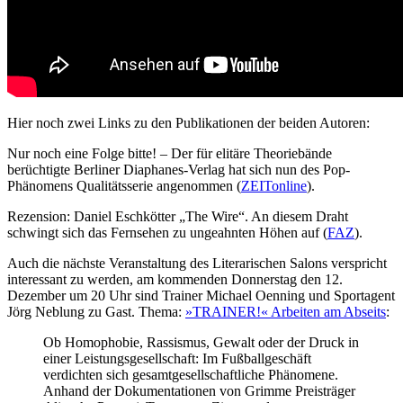
Hier noch zwei Links zu den Publikationen der beiden Autoren:
Nur noch eine Folge bitte! – Der für elitäre Theoriebände
berüchtigte Berliner Diaphanes-Verlag hat sich nun des Pop-
Phänomens Qualitätsserie angenommen (
ZEITonline
).
Rezension: Daniel Eschkötter „The Wire“. An diesem Draht
schwingt sich das Fernsehen zu ungeahnten Höhen auf (
FAZ
).
Auch die nächste Veranstaltung des Literarischen Salons verspricht
interessant zu werden, am kommenden Donnerstag den 12.
Dezember um 20 Uhr sind Trainer Michael Oenning und Sportagent
Jörg Neblung zu Gast. Thema:
»TRAINER!« Arbeiten am Abseits
:
Ob Homophobie, Rassismus, Gewalt oder der Druck in
einer Leistungsgesellschaft: Im Fußballgeschäft
verdichten sich gesamtgesellschaftliche Phänomene.
Anhand der Dokumentationen von Grimme Preisträger