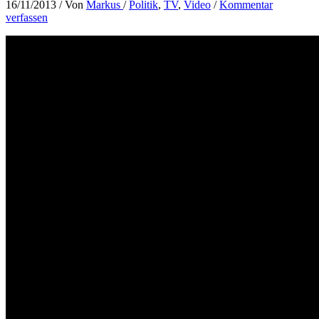
16/11/2013
/ Von
Markus
/
Politik
,
TV
,
Video
/
Kommentar
verfassen