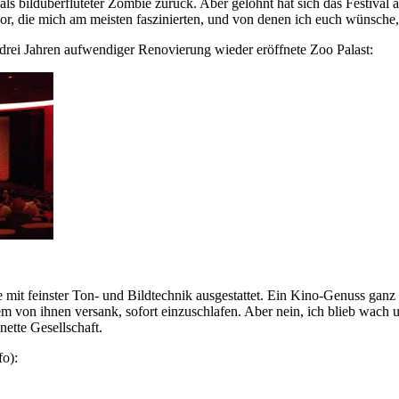
 als bildüberfluteter Zombie zurück. Aber gelohnt hat sich das Festiva
or, die mich am meisten faszinierten, und von denen ich euch wünsche, 
drei Jahren aufwendiger Renovierung wieder eröffnete Zoo Palast:
 mit feinster Ton- und Bildtechnik ausgestattet. Ein Kino-Genuss ganz
m von ihnen versank, sofort einzuschlafen. Aber nein, ich blieb wach 
nette Gesellschaft.
fo):