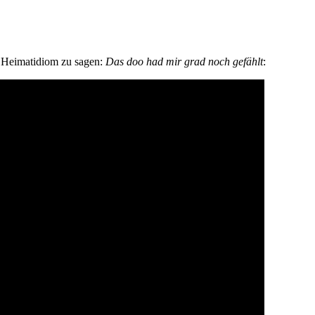
n Heimatidiom zu sagen:
Das doo had mir grad noch gefählt
: