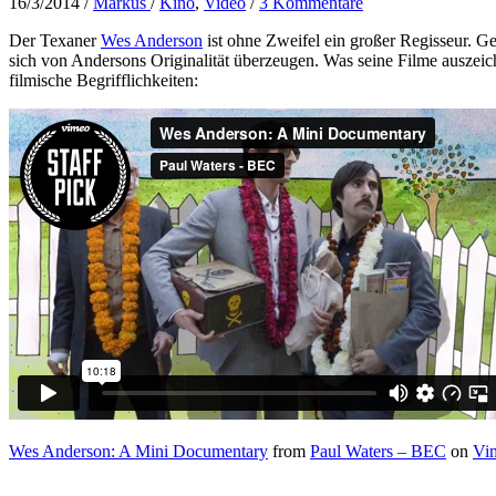
16/3/2014
/
Markus
/
Kino
,
Video
/
3 Kommentare
Der Texaner
Wes Anderson
ist ohne Zweifel ein großer Regisseur. 
sich von Andersons Originalität überzeugen. Was seine Filme auszeic
filmische Begrifflichkeiten:
Wes Anderson: A Mini Documentary
from
Paul Waters – BEC
on
Vi