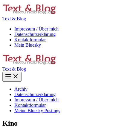
Zum
Inhalt
springen
Text & Blog
Impressum / Über mich
Datenschutzerklärung
Kontaktformular
Mein Bluesky
Text & Blog
Main
Menu
Archiv
Datenschutzerklärung
Impressum / Über mich
Kontaktformular
Meine Bluesky Postings
Kino