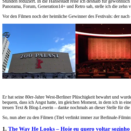
Stunden reduziert. In die Hansestadt reise ich deshalb für gewöhnlich
Panorama, Forum, Generation14+ und Retro sah, stelle ich die zehn v
Vor den Filmen noch der heimliche Gewinner des Festivals: der nach 
Er hat seine 80er-Jahre West-Berliner Plüschigkeit bewahrt und wurde
bequem, dass ich Angst hatte, im gleichen Moment, in dem ich in eine
treuen Text & Blog-Leserin – danke nochmals an dieser Stelle für die 
So, nun aber zu den Filmen (Titel verlinkt immer zur Berlinale-Filmin
1.
The Way He Looks – Hoje eu quero voltar sozinho