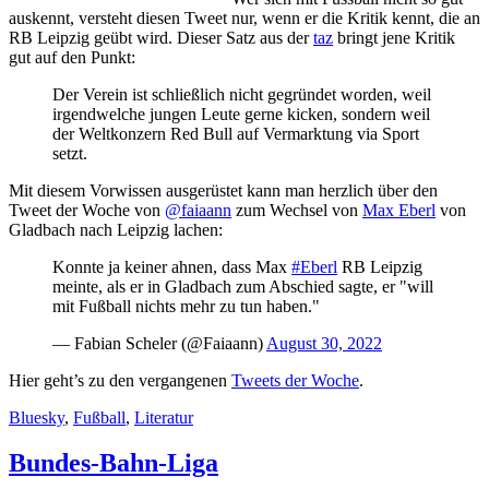
auskennt, versteht diesen Tweet nur, wenn er die Kritik kennt, die an
RB Leipzig geübt wird. Dieser Satz aus der
taz
bringt jene Kritik
gut auf den Punkt:
Der Verein ist schließlich nicht gegründet worden, weil
irgendwelche jungen Leute gerne kicken, sondern weil
der Weltkonzern Red Bull auf Vermarktung via Sport
setzt.
Mit diesem Vorwissen ausgerüstet kann man herzlich über den
Tweet der Woche von
@faiaann
zum Wechsel von
Max Eberl
von
Gladbach nach Leipzig lachen:
Konnte ja keiner ahnen, dass Max
#Eberl
RB Leipzig
meinte, als er in Gladbach zum Abschied sagte, er "will
mit Fußball nichts mehr zu tun haben."
— Fabian Scheler (@Faiaann)
August 30, 2022
Hier geht’s zu den vergangenen
Tweets der Woche
.
Bluesky
,
Fußball
,
Literatur
Bundes-Bahn-Liga