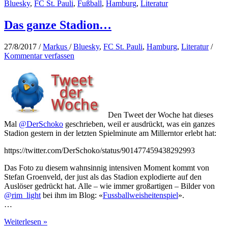
Bluesky
,
FC St. Pauli
,
Fußball
,
Hamburg
,
Literatur
Das ganze Stadion…
27/8/2017
/
Markus
/
Bluesky
,
FC St. Pauli
,
Hamburg
,
Literatur
/
Kommentar verfassen
Den Tweet der Woche hat dieses
Mal
@DerSchoko
geschrieben, weil er ausdrückt, was ein ganzes
Stadion gestern in der letzten Spielminute am Millerntor erlebt hat:
https://twitter.com/DerSchoko/status/901477459438292993
Das Foto zu diesem wahnsinnig intensiven Moment kommt von
Stefan Groenveld, der just als das Stadion explodierte auf den
Auslöser gedrückt hat. Alle – wie immer großartigen – Bilder von
@rim_light
bei ihm im Blog: «
Fussballweisheitenspiel
».
…
Das
Weiterlesen »