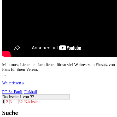
Man muss Lienen einfach lieben für so viel Wahres zum Einsatz von
Fans für ihren Verein.
…
Ewald
Weiterlesen »
Lienen
FC St. Pauli
,
Fußball
und
die
Buchseite 1 von 32
Fans
1
2
3
…
32
Nächste »
Suche