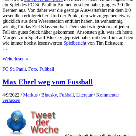
ein Spiel des FC St. Pauli in Bremen gesehen habe, ging es 3:0 für
Bremen aus. Von daher war die gestrige Auswärtsfahrt mit dem 0:0
wesentlich erfolgreicher. Und der Punkt, den wir zugegeben etwas
glücklich aus dem Weserstadion entführt haben, ist wahnsinnig
wichtig für das Ziel Klassenerhalt. Dem sind wir gestern auf jeden
Fall ein gutes Stück näher gekommen. Ansonsten gilt, was ich heute
Morgen zum Spiel auf Bluesky gepostet habe, mit dem Link auf den
wie immer höchst lesenswerten
Spielbericht
von Tim Ecksteen:
…
Bilder
Weiterlesen »
einer
FC St. Pauli
,
Foto
,
Fußball
Auswärtsfahrt
nach
Bremen
Max Eberl weg vom Fussball
4/9/2022
/
Markus
/
Bluesky
,
Fußball
,
Literatur
/
Kommentar
verfassen
Wer sich mit Fussball nicht so gut