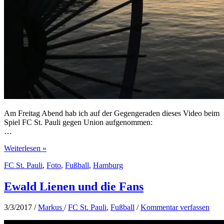
Am Freitag Abend hab ich auf der Gegengeraden dieses Video beim
Spiel FC St. Pauli gegen Union aufgenommen:
…
Der
Weiterlesen »
Hafen,
FC St. Pauli
,
Foto
,
Fußball
,
Hamburg
die
Lichter…
Ewald Lienen und die Fans
3/3/2017
/
Markus
/
FC St. Pauli
,
Fußball
/
Kommentar verfassen