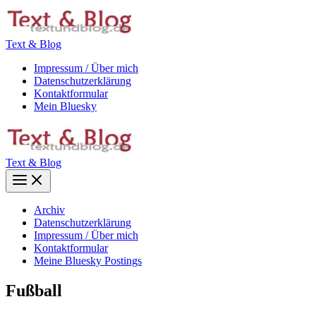
Zum
Inhalt
springen
Text & Blog
Impressum / Über mich
Datenschutzerklärung
Kontaktformular
Mein Bluesky
Text & Blog
Main
Menu
Archiv
Datenschutzerklärung
Impressum / Über mich
Kontaktformular
Meine Bluesky Postings
Fußball