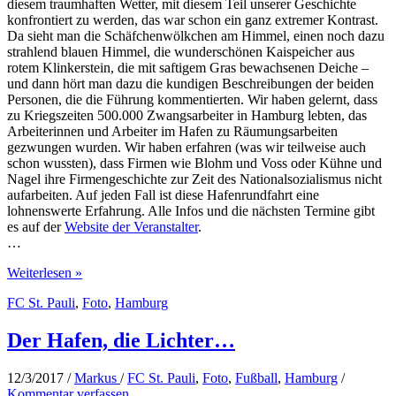
diesem traumhaften Wetter, mit diesem Teil unserer Geschichte
konfrontiert zu werden, das war schon ein ganz extremer Kontrast.
Da sieht man die Schäfchenwölkchen am Himmel, einen noch dazu
strahlend blauen Himmel, die wunderschönen Kaispeicher aus
rotem Klinkerstein, die mit saftigem Gras bewachsenen Deiche –
und dann hört man dazu die kundigen Beschreibungen der beiden
Personen, die die Führung kommentierten. Wir haben gelernt, dass
zu Kriegszeiten 500.000 Zwangsarbeiter in Hamburg lebten, das
Arbeiterinnen und Arbeiter im Hafen zu Räumungsarbeiten
gezwungen wurden. Wir haben erfahren (was wir teilweise auch
schon wussten), dass Firmen wie Blohm und Voss oder Kühne und
Nagel ihre Firmengeschichte zur Zeit des Nationalsozialismus nicht
aufarbeiten. Auf jeden Fall ist diese Hafenrundfahrt eine
lohnenswerte Erfahrung. Alle Infos und die nächsten Termine gibt
es auf der
Website der Veranstalter
.
…
Alternative
Weiterlesen »
Hafenrundfahrt
FC St. Pauli
,
Foto
,
Hamburg
bei
Traumwetter
Der Hafen, die Lichter…
12/3/2017
/
Markus
/
FC St. Pauli
,
Foto
,
Fußball
,
Hamburg
/
Kommentar verfassen