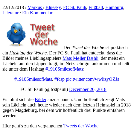
22/12/2018
/
Markus
/
Bluesky
,
FC St. Pauli
,
Fußball
,
Hamburg
,
Literatur
/
Ein Kommentar
Der
Tweet der Woche
ist praktisch
ein
Hashtag der Woche
. Der FC St. Pauli hat entdeckt, dass die
Bilder meines Lieblingsspielers
Mats Møller Dæhli
, der meist ein
Lächeln auf den Lippen trägt, im Netz sehr gut ankommen und teilt
sie unter dem Hashtag
#1910SmilesofMats
:
#1910SmilesofMats
.
#fcsp
pic.twitter.com/wwlizyQZJs
— FC St. Pauli (@fcstpauli)
December 20, 2018
Es lohnt sich die
Bilder
anzuschauen. Und hoffentlich zeigt Mats
sein Lächeln auch heute wieder nach dem letzten Heimspiel in 2018
gegen Magdeburg, bei dem wir hoffentlich drei Punkte einfahren
werden.
Hier geht’s zu den vergangenen
Tweets der Woche
.