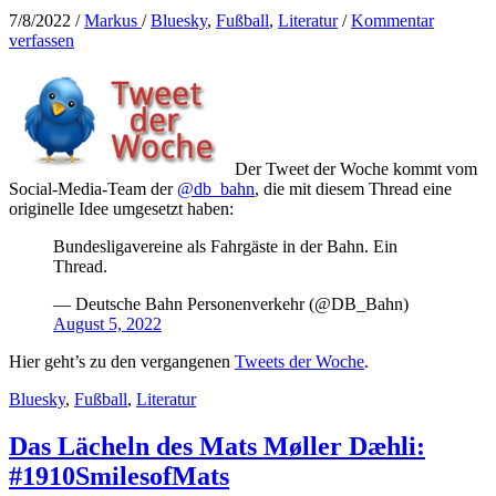
7/8/2022
/
Markus
/
Bluesky
,
Fußball
,
Literatur
/
Kommentar
verfassen
Der Tweet der Woche kommt vom
Social-Media-Team der
@db_bahn
, die mit diesem Thread eine
originelle Idee umgesetzt haben:
Bundesligavereine als Fahrgäste in der Bahn. Ein
Thread.
— Deutsche Bahn Personenverkehr (@DB_Bahn)
August 5, 2022
Hier geht’s zu den vergangenen
Tweets der Woche
.
Bluesky
,
Fußball
,
Literatur
Das Lächeln des Mats Møller Dæhli:
#1910SmilesofMats