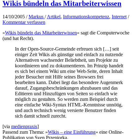
Wikis bündeln das Mitarbeiterwissen
14/10/2005
/
Markus
/
Artikel
,
Informationskompetenz
,
Internet
/
Kommentar verfassen
»
Wikis bündeln das Mitarbeiterwissen
« sagt die Computerwoche
(und hat Recht).
In der Open-Source-Gemeinde erfreuen sich […] seit
einiger Zeit Wikis als günstige und einfach zu nutzende
Alternativen wachsender Beliebtheit, um Projekte zu
koordinieren und zu dokumentieren. Im Prinzip handelt
es sich bei einem Wiki um eine Web-Seite, deren Inhalt
jeder Besucher mit Hilfe seines Browsers frei
bearbeiten kann. Dabei liegt das besondere Augenmerk
darauf, Zugangsbeschränkungen abzubauen und das
Editieren und Hinzufügen von Seiten so einfach wie
möglich zu gestalten. So werden zum Beispiel durch
eine einfache Wiki-Syntax HTML-Kenntnisse unnötig,
und auch technisch wenig versierte Benutzer finden
sich damit schnell zurecht.
[via
medienpraxis
]
Passend zum Thema: »
Wikis – eine Einführung
« eine Online-
Publikation von Sven Przepiorka.