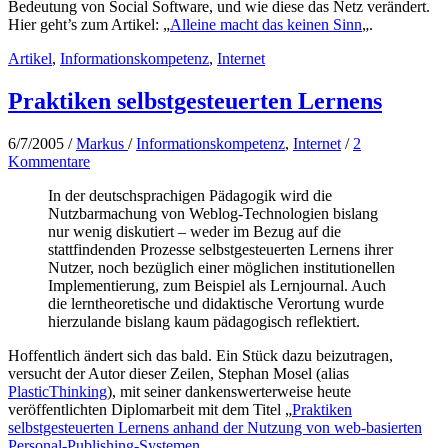
Bedeutung von Social Software, und wie diese das Netz verändert.
Hier geht’s zum Artikel: „
Alleine macht das keinen Sinn
„.
Artikel
,
Informationskompetenz
,
Internet
Praktiken selbstgesteuerten Lernens
6/7/2005
/
Markus
/
Informationskompetenz
,
Internet
/
2
Kommentare
In der deutschsprachigen Pädagogik wird die
Nutzbarmachung von Weblog-Technologien bislang
nur wenig diskutiert – weder im Bezug auf die
stattfindenden Prozesse selbstgesteuerten Lernens ihrer
Nutzer, noch bezüglich einer möglichen institutionellen
Implementierung, zum Beispiel als Lernjournal. Auch
die lerntheoretische und didaktische Verortung wurde
hierzulande bislang kaum pädagogisch reflektiert.
Hoffentlich ändert sich das bald. Ein Stück dazu beizutragen,
versucht der Autor dieser Zeilen, Stephan Mosel (alias
PlasticThinking
), mit seiner dankenswerterweise heute
veröffentlichten Diplomarbeit mit dem Titel „
Praktiken
selbstgesteuerten Lernens anhand der Nutzung von web-basierten
Personal-Publishing-Systemen
„.