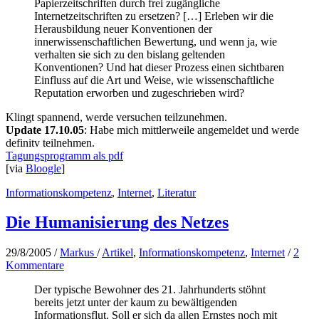
Papierzeitschriften durch frei zugängliche
Internetzeitschriften zu ersetzen? […] Erleben wir die
Herausbildung neuer Konventionen der
innerwissenschaftlichen Bewertung, und wenn ja, wie
verhalten sie sich zu den bislang geltenden
Konventionen? Und hat dieser Prozess einen sichtbaren
Einfluss auf die Art und Weise, wie wissenschaftliche
Reputation erworben und zugeschrieben wird?
Klingt spannend, werde versuchen teilzunehmen.
Update 17.10.05
: Habe mich mittlerweile angemeldet und werde
definitv teilnehmen.
Tagungsprogramm als pdf
[via
Bloogle
]
Informationskompetenz
,
Internet
,
Literatur
Die Humanisierung des Netzes
29/8/2005
/
Markus
/
Artikel
,
Informationskompetenz
,
Internet
/
2
Kommentare
Der typische Bewohner des 21. Jahrhunderts stöhnt
bereits jetzt unter der kaum zu bewältigenden
Informationsflut. Soll er sich da allen Ernstes noch mit