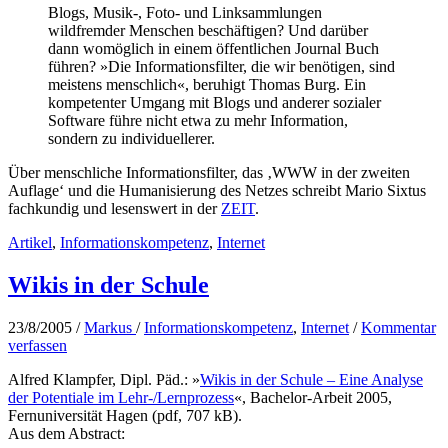
Blogs, Musik-, Foto- und Linksammlungen
wildfremder Menschen beschäftigen? Und darüber
dann womöglich in einem öffentlichen Journal Buch
führen? »Die Informationsfilter, die wir benötigen, sind
meistens menschlich«, beruhigt Thomas Burg. Ein
kompetenter Umgang mit Blogs und anderer sozialer
Software führe nicht etwa zu mehr Information,
sondern zu individuellerer.
Über menschliche Informationsfilter, das ‚WWW in der zweiten
Auflage‘ und die Humanisierung des Netzes schreibt Mario Sixtus
fachkundig und lesenswert in der
ZEIT
.
Artikel
,
Informationskompetenz
,
Internet
Wikis in der Schule
23/8/2005
/
Markus
/
Informationskompetenz
,
Internet
/
Kommentar
verfassen
Alfred Klampfer, Dipl. Päd.: »
Wikis in der Schule – Eine Analyse
der Potentiale im Lehr-/Lernprozess
«, Bachelor-Arbeit 2005,
Fernuniversität Hagen (pdf, 707 kB).
Aus dem Abstract: