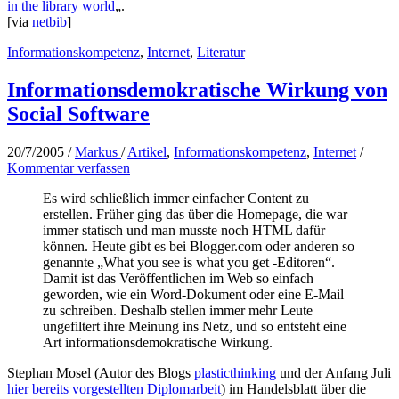
in the library world
„.
[via
netbib
]
Informationskompetenz
,
Internet
,
Literatur
Informationsdemokratische Wirkung von
Social Software
20/7/2005
/
Markus
/
Artikel
,
Informationskompetenz
,
Internet
/
Kommentar verfassen
Es wird schließlich immer einfacher Content zu
erstellen. Früher ging das über die Homepage, die war
immer statisch und man musste noch HTML dafür
können. Heute gibt es bei Blogger.com oder anderen so
genannte „What you see is what you get -Editoren“.
Damit ist das Veröffentlichen im Web so einfach
geworden, wie ein Word-Dokument oder eine E-Mail
zu schreiben. Deshalb stellen immer mehr Leute
ungefiltert ihre Meinung ins Netz, und so entsteht eine
Art informationsdemokratische Wirkung.
Stephan Mosel (Autor des Blogs
plasticthinking
und der Anfang Juli
hier bereits vorgestellten Diplomarbeit
) im Handelsblatt über die