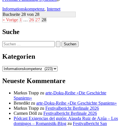
Informationskompetenz
,
Internet
Buchseite 28 von 28
« Vorige
1
…
26
27
28
Suche
Suchen
nach:
Kategorien
Kategorien
Neueste Kommentare
Markus Trapp
zu
arte-Doku-Reihe «Die Geschichte
Spaniens»
Benedikt
zu
arte-Doku-Reihe «Die Geschichte Spaniens»
Markus Trapp
zu
Festivalbericht Berlinale 2026
Carmen Döll
zu
Festivalbericht Berlinale 2026
Pódcast Exigencias del guión: Alauda Ruiz de Azúa – Los
domingos – Romanistik-Blog
zu
Festivalbericht San