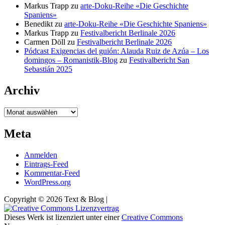
Markus Trapp
zu
arte-Doku-Reihe «Die Geschichte
Spaniens»
Benedikt
zu
arte-Doku-Reihe «Die Geschichte Spaniens»
Markus Trapp
zu
Festivalbericht Berlinale 2026
Carmen Döll
zu
Festivalbericht Berlinale 2026
Pódcast Exigencias del guión: Alauda Ruiz de Azúa – Los
domingos – Romanistik-Blog
zu
Festivalbericht San
Sebastián 2025
Archiv
Archiv
Meta
Anmelden
Eintrags-Feed
Kommentar-Feed
WordPress.org
Copyright © 2026 Text & Blog |
Dieses Werk ist lizenziert unter einer
Creative Commons