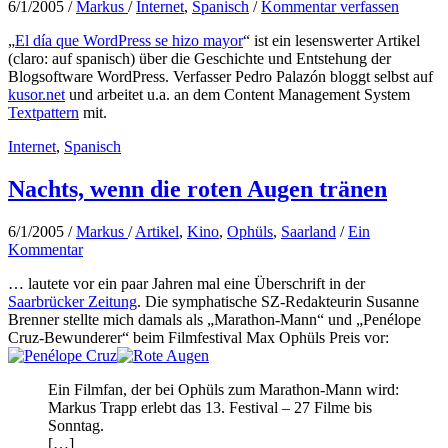
6/1/2005
/
Markus
/
Internet
,
Spanisch
/
Kommentar verfassen
„
El día que WordPress se hizo mayor
“ ist ein lesenswerter Artikel
(claro: auf spanisch) über die Geschichte und Entstehung der
Blogsoftware WordPress. Verfasser Pedro Palazón bloggt selbst auf
kusor.net
und arbeitet u.a. an dem Content Management System
Textpattern
mit.
Internet
,
Spanisch
Nachts, wenn die roten Augen tränen
6/1/2005
/
Markus
/
Artikel
,
Kino
,
Ophüls
,
Saarland
/
Ein
Kommentar
… lautete vor ein paar Jahren mal eine Überschrift in der
Saarbrücker Zeitung
. Die symphatische SZ-Redakteurin Susanne
Brenner stellte mich damals als „Marathon-Mann“ und „Penélope
Cruz-Bewunderer“ beim Filmfestival Max Ophüls Preis vor:
Ein Filmfan, der bei Ophüls zum Marathon-Mann wird:
Markus Trapp erlebt das 13. Festival – 27 Filme bis
Sonntag.
[…]