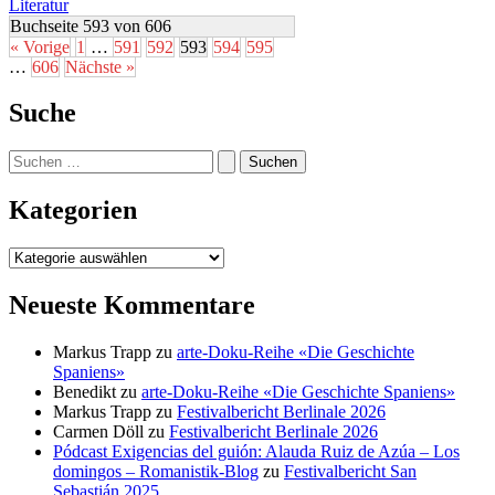
Literatur
Buchseite 593 von 606
« Vorige
1
…
591
592
593
594
595
…
606
Nächste »
Suche
Suchen
nach:
Kategorien
Kategorien
Neueste Kommentare
Markus Trapp
zu
arte-Doku-Reihe «Die Geschichte
Spaniens»
Benedikt
zu
arte-Doku-Reihe «Die Geschichte Spaniens»
Markus Trapp
zu
Festivalbericht Berlinale 2026
Carmen Döll
zu
Festivalbericht Berlinale 2026
Pódcast Exigencias del guión: Alauda Ruiz de Azúa – Los
domingos – Romanistik-Blog
zu
Festivalbericht San
Sebastián 2025