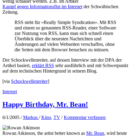
wenig schlauer werden. Z.B. im Artikel
Kampf gegen Informationsflut im Internet
der Schwäbischen
Zeitung.
RSS steht für «Really Simple Syndication». Mit RSS
und einem so genannten RSS-Reader, einer Software
zur Nutzung von RSS, kann man sich schnell einen
Überblick über die neuesten Nachrichten und
Änderungen auf vielen Webseiten verschaffen, ohne
die Seiten mit dem Browser besuchen zu müssen.
Der Schockwellenreiter, auf dessen Interview mit der DPA der
Artikel basiert,
erklärt RSS
sehr ausführlich und mit Schwerpunkt
auf dem technischen Hintergrund in seinem Blog.
[via
Schockwellenreiter
]
Internet
Happy Birthday, Mr. Bean!
6/1/2005
/
Markus
/
Kino
,
TV
/
Kommentar verfassen
Rowan Atkinson, the artist better known as
Mr. Bean
, wird heute