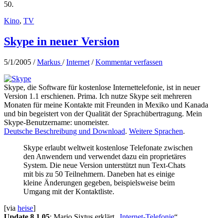
50.
Kino
,
TV
Skype in neuer Version
5/1/2005
/
Markus
/
Internet
/
Kommentar verfassen
Skype, die Software für kostenlose Internettelefonie, ist in neuer
Version 1.1 erschienen. Prima. Ich nutze Skype seit mehreren
Monaten für meine Kontakte mit Freunden in Mexiko und Kanada
und bin begeistert von der Qualität der Sprachübertragung. Mein
Skype-Benutzername: unomeister.
Deutsche Beschreibung und Download
.
Weitere Sprachen
.
Skype erlaubt weltweit kostenlose Telefonate zwischen
den Anwendern und verwendet dazu ein proprietäres
System. Die neue Version unterstützt nun Text-Chats
mit bis zu 50 Teilnehmern. Daneben hat es einige
kleine Änderungen gegeben, beispielsweise beim
Umgang mit der Kontaktliste.
[via
heise
]
Update 8.1.05
: Mario Sixtus erklärt „
Internet-Telefonie
“