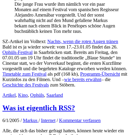
Die junge Frau wurde ihm nämlich vor ein paar
Monaten auf einem Festival vom spanischen Regisseur
Alejandro Amenábar vorgestellt. Und der sonst
wahrhaftig nicht auf den Mund gefallene Markus
bekam nach einem Blick in Penélopes schöne Augen
buchstäblich keinen Ton mehr raus.
SZ-Artikel im Volltext:
Nachts, wenn die roten Augen tränen
Bald ist es ja wieder soweit: vom 17.-23.01.05 findet das 26.
Ophüls-Festival
in Saarbrücken statt. Bereits am Freitag, den
07.01.05 um 19 Uhr findet die traditionelle „Blaue Stunde“ im
Cinestar statt, wo der Vorverkauf beginnt, die ersten Kurzfilme
vorgestellt und die begehrten Kataloge erworben werden können.
Timetable zum Festival
als pdf (168 kb),
Programm-Übersicht
mit
Kurzinfos zu den Filmen. Und –
wie bereits erwähnt
– die
Geschichte des Festivals
zum Stöbern.
Artikel
,
Kino
,
Ophüls
,
Saarland
Was ist eigentlich RSS?
6/1/2005
/
Markus
/
Internet
/
Kommentar verfassen
Alle, die sich das bisher gefragt hatten, können heute wieder ein