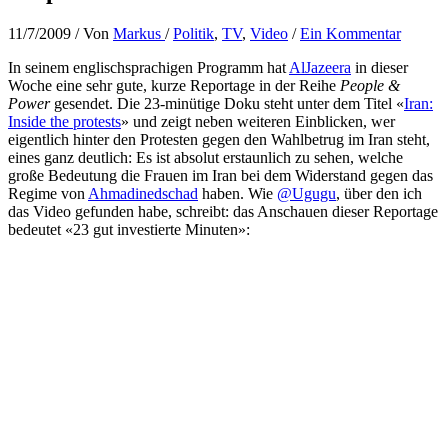
11/7/2009
/ Von
Markus
/
Politik
,
TV
,
Video
/
Ein Kommentar
In seinem englischsprachigen Programm hat
AlJazeera
in dieser
Woche eine sehr gute, kurze Reportage in der Reihe
People &
Power
gesendet. Die 23-minütige Doku steht unter dem Titel «
Iran:
Inside the protests
» und zeigt neben weiteren Einblicken, wer
eigentlich hinter den Protesten gegen den Wahlbetrug im Iran steht,
eines ganz deutlich: Es ist absolut erstaunlich zu sehen, welche
große Bedeutung die Frauen im Iran bei dem Widerstand gegen das
Regime von
Ahmadinedschad
haben. Wie
@Ugugu
, über den ich
das Video gefunden habe, schreibt: das Anschauen dieser Reportage
bedeutet «23 gut investierte Minuten»: