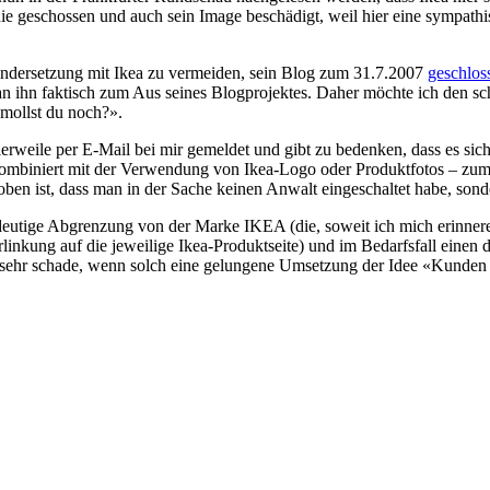
ie geschossen und auch sein Image beschädigt, weil hier eine sympathisc
andersetzung mit Ikea zu vermeiden, sein Blog zum 31.7.2007
geschlos
an ihn faktisch zum Aus seines Blogprojektes. Daher möchte ich den 
mollst du noch?».
lerweile per E-Mail bei mir gemeldet und gibt zu bedenken, dass es sic
ombiniert mit der Verwendung von Ikea-Logo oder Produktfotos – zu
loben ist, dass man in der Sache keinen Anwalt eingeschaltet habe, son
indeutige Abgrenzung von der Marke IKEA (die, soweit ich mich erinne
inkung auf die jeweilige Ikea-Produktseite) und im Bedarfsfall einen d
s sehr schade, wenn solch eine gelungene Umsetzung der Idee «Kunden