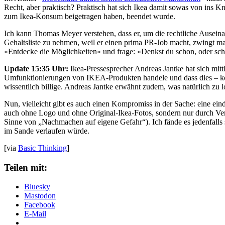
Recht, aber praktisch? Praktisch hat sich Ikea damit sowas von ins Kn
zum Ikea-Konsum beigetragen haben, beendet wurde.
Ich kann Thomas Meyer verstehen, dass er, um die rechtliche Ausein
Gehaltsliste zu nehmen, weil er einen prima PR-Job macht, zwingt m
«Entdecke die Möglichkeiten» und frage: «Denkst du schon, oder sch
Update 15:35 Uhr:
Ikea-Pressesprecher Andreas Jantke hat sich mitt
Umfunktionierungen von IKEA-Produkten handele und dass dies – k
wissentlich billige. Andreas Jantke erwähnt zudem, was natürlich zu 
Nun, vielleicht gibt es auch einen Kompromiss in der Sache: eine e
auch ohne Logo und ohne Original-Ikea-Fotos, sondern nur durch Verl
Sinne von „Nachmachen auf eigene Gefahr“). Ich fände es jedenfall
im Sande verlaufen würde.
[via
Basic Thinking
]
Teilen mit:
Bluesky
Mastodon
Facebook
E-Mail