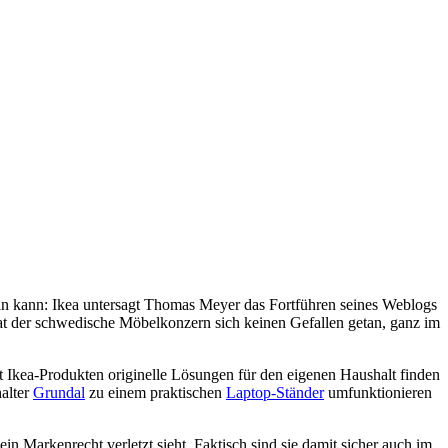
sein kann: Ikea untersagt Thomas Meyer das Fortführen seines Weblogs
at der schwedische Möbelkonzern sich keinen Gefallen getan, ganz im
 Ikea-Produkten originelle Lösungen für den eigenen Haushalt finden
alter
Grundal
zu einem praktischen
Laptop-Ständer
umfunktionieren
n Markenrecht verletzt sieht. Faktisch sind sie damit sicher auch im