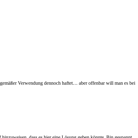
achgemäßer Verwendung dennoch haftet… aber offenbar will man es bei
f hinzuweisen, dass es hier eine Lösung geben könnte. Bin gespannt,