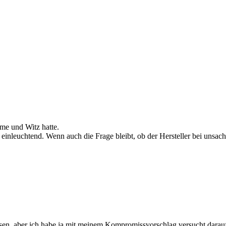
rme und Witz hatte.
 einleuchtend. Wenn auch die Frage bleibt, ob der Hersteller bei uns
isen, aber ich habe ja mit meinem Kompromissvorschlag versucht darau