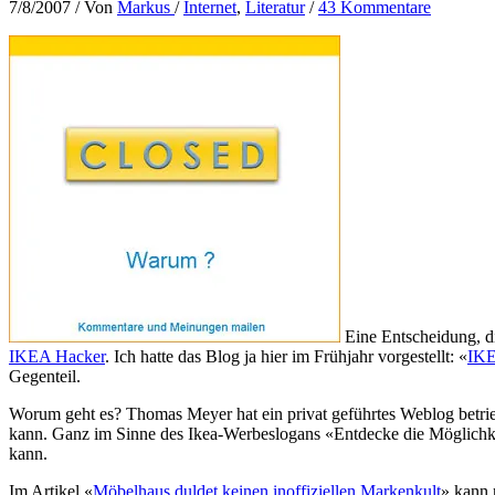
7/8/2007
/ Von
Markus
/
Internet
,
Literatur
/
43 Kommentare
Eine Entscheidung, di
IKEA Hacker
. Ich hatte das Blog ja hier im Frühjahr vorgestellt: «
IKE
Gegenteil.
Worum geht es? Thomas Meyer hat ein privat geführtes Weblog betrie
kann. Ganz im Sinne des Ikea-Werbeslogans «Entdecke die Möglichk
kann.
Im Artikel «
Möbelhaus duldet keinen inoffiziellen Markenkult
» kann 