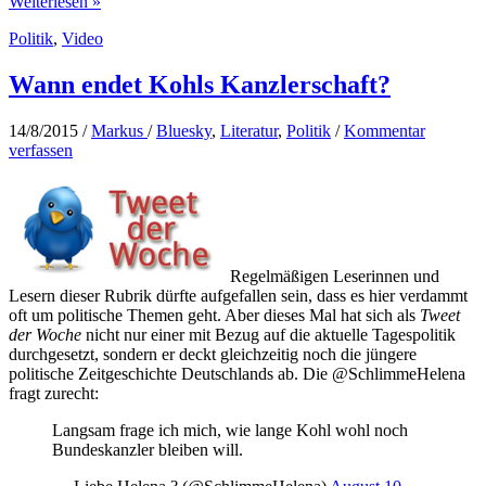
Oliver
Weiterlesen »
Kalkofe:
Politik
,
Video
Lieber
Gutmensch
als
Wann endet Kohls Kanzlerschaft?
Arschloch
14/8/2015
/
Markus
/
Bluesky
,
Literatur
,
Politik
/
Kommentar
verfassen
Regelmäßigen Leserinnen und
Lesern dieser Rubrik dürfte aufgefallen sein, dass es hier verdammt
oft um politische Themen geht. Aber dieses Mal hat sich als
Tweet
der Woche
nicht nur einer mit Bezug auf die aktuelle Tagespolitik
durchgesetzt, sondern er deckt gleichzeitig noch die jüngere
politische Zeitgeschichte Deutschlands ab. Die @SchlimmeHelena
fragt zurecht:
Langsam frage ich mich, wie lange Kohl wohl noch
Bundeskanzler bleiben will.