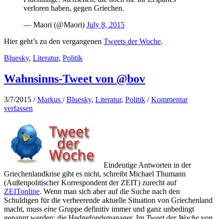
verloren haben, gegen Griechen.
— Maori (@Maori)
July 8, 2015
Hier geht’s zu den vergangenen
Tweets der Woche
.
Bluesky
,
Literatur
,
Politik
Wahnsinns-Tweet von @bov
3/7/2015
/
Markus
/
Bluesky
,
Literatur
,
Politik
/
Kommentar
verfassen
Eindeutige Antworten in der
Griechenlandkrise gibt es nicht, schreibt Michael Thumann
(Außenpolitischer Korrespondent der ZEIT) zurecht auf
ZEITonline
. Wenn man sich aber auf die Suche nach den
Schuldigen für die verheerende aktuelle Situation von Griechenland
macht, muss
eine
Gruppe definitiv immer und ganz unbedingt
genannt werden: die Hedgefondsmanager. Im
Tweet der Woche
von