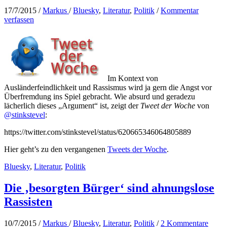
–
17/7/2015
/
Markus
/
Bluesky
,
Literatur
,
Politik
/
Kommentar
Haltung
verfassen
zeigen!
Im Kontext von
Ausländerfeindlichkeit und Rassismus wird ja gern die Angst vor
Überfremdung ins Spiel gebracht. Wie absurd und geradezu
lächerlich dieses „Argument“ ist, zeigt der
Tweet der Woche
von
@stinkstevel
:
https://twitter.com/stinkstevel/status/620665346064805889
Hier geht’s zu den vergangenen
Tweets der Woche
.
Bluesky
,
Literatur
,
Politik
Die ‚besorgten Bürger‘ sind ahnungslose
Rassisten
10/7/2015
/
Markus
/
Bluesky
,
Literatur
,
Politik
/
2 Kommentare