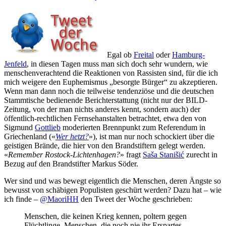
Egal ob
Freital
oder
Hamburg-
Jenfeld
, in diesen Tagen muss man sich doch sehr wundern, wie
menschenverachtend die Reaktionen von Rassisten sind, für die ich
mich weigere den Euphemismus „besorgte Bürger“ zu akzeptieren.
Wenn man dann noch die teilweise tendenziöse und die deutschen
Stammtische bedienende Berichterstattung (nicht nur der BILD-
Zeitung, von der man nichts anderes kennt, sondern auch) der
öffentlich-rechtlichen Fernsehanstalten betrachtet, etwa den von
Sigmund
Gottlieb
moderierten Brennpunkt zum Referendum in
Griechenland («
Wer hetzt?
»), ist man nur noch schockiert über die
geistigen Brände, die hier von den Brandstiftern gelegt werden.
«
Remember Rostock-Lichtenhagen?
» fragt
Saša Stanišić
zurecht in
Bezug auf den Brandstifter Markus Söder.
Wer sind und was bewegt eigentlich die Menschen, deren Ängste so
bewusst von schäbigen Populisten geschürt werden? Dazu hat – wie
ich finde –
@MaoriHH
den Tweet der Woche geschrieben:
Menschen, die keinen Krieg kennen, poltern gegen
Flüchtlinge. Menschen, die noch nie ihr Erspartes