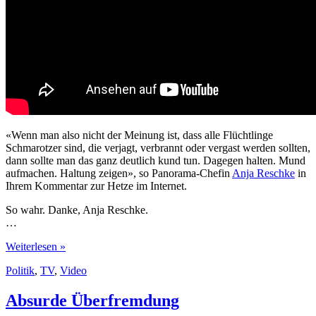
«Wenn man also nicht der Meinung ist, dass alle Flüchtlinge
Schmarotzer sind, die verjagt, verbrannt oder vergast werden sollten,
dann sollte man das ganz deutlich kund tun. Dagegen halten. Mund
aufmachen. Haltung zeigen», so Panorama-Chefin
Anja Reschke
in
Ihrem Kommentar zur Hetze im Internet.
So wahr. Danke, Anja Reschke.
…
Anja
Weiterlesen »
Reschke:
Politik
,
TV
,
Video
Bei
Hetze
im
Absurde Überfremdung
Internet