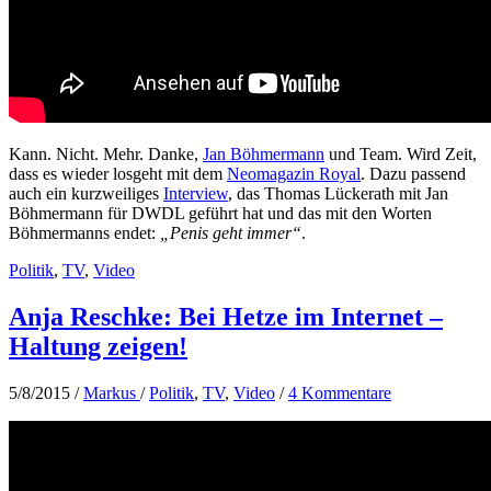
Kann. Nicht. Mehr. Danke,
Jan Böhmermann
und Team. Wird Zeit,
dass es wieder losgeht mit dem
Neomagazin Royal
. Dazu passend
auch ein kurzweiliges
Interview
, das Thomas Lückerath mit Jan
Böhmermann für DWDL geführt hat und das mit den Worten
Böhmermanns endet:
„Penis geht immer“
.
Politik
,
TV
,
Video
Anja Reschke: Bei Hetze im Internet –
Haltung zeigen!
5/8/2015
/
Markus
/
Politik
,
TV
,
Video
/
4 Kommentare