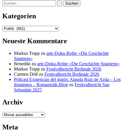
Suchen
nach:
Kategorien
Kategorien
Neueste Kommentare
Markus Trapp
zu
arte-Doku-Reihe «Die Geschichte
Spaniens»
Benedikt
zu
arte-Doku-Reihe «Die Geschichte Spaniens»
Markus Trapp
zu
Festivalbericht Berlinale 2026
Carmen Döll
zu
Festivalbericht Berlinale 2026
Pódcast Exigencias del guión: Alauda Ruiz de Azúa – Los
domingos – Romanistik-Blog
zu
Festivalbericht San
Sebastián 2025
Archiv
Archiv
Meta