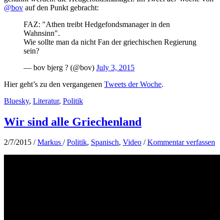
@bov
auf den Punkt gebracht:
FAZ: "Athen treibt Hedgefondsmanager in den
Wahnsinn".
Wie sollte man da nicht Fan der griechischen Regierung
sein?
— bov bjerg ? (@bov)
July 3, 2015
Hier geht’s zu den vergangenen
Tweets der Woche
.
Bluesky
,
Literatur
,
Politik
Wir sind alle Griechenland
2/7/2015
/
Markus
/
Politik
,
Spanisch
,
Video
/
Kommentar verfassen