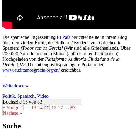
Die spanische Tageszeitung
El País
berichtet heute in ihrem Blog
über den viralen Erfolg des Solidaritätsvideos von Griechen in
Spanien:
¡Todos somos Grecia!
(Wir sind alle Griechenland). Über
200.000 Aufrufe in einem Monat (auf mehreren Plattformen).
Hochgeladen von der
Plataforma Auditoría Ciudadana de la
Deuda
(PACD), mit englischsprachigem Portal unter
www.auditamosgrecia.org/en/
erreichbar.
…
Wir
Weiterlesen »
sind
Politik
,
Spanisch
,
Video
alle
Griechenland
Buchseite 15 von 83
« Vorige
1
…
13
14
15
16
17
…
83
Nächste »
Suche