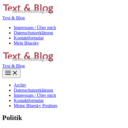
Zum
Inhalt
springen
Text & Blog
Impressum / Über mich
Datenschutzerklärung
Kontaktformular
Mein Bluesky
Text & Blog
Main
Menu
Archiv
Datenschutzerklärung
Impressum / Über mich
Kontaktformular
Meine Bluesky Postings
Politik