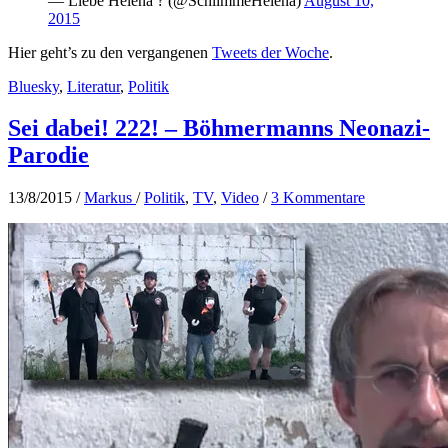
— Liebe Helena ? (@SchlimmeHelena)
August 10,
2015
Hier geht’s zu den vergangenen
Tweets der Woche
.
Bluesky
,
Literatur
,
Politik
Sei dabei! 222! – Böhmermanns Neonazi-
Parodie
13/8/2015
/
Markus
/
Politik
,
TV
,
Video
/
3 Kommentare