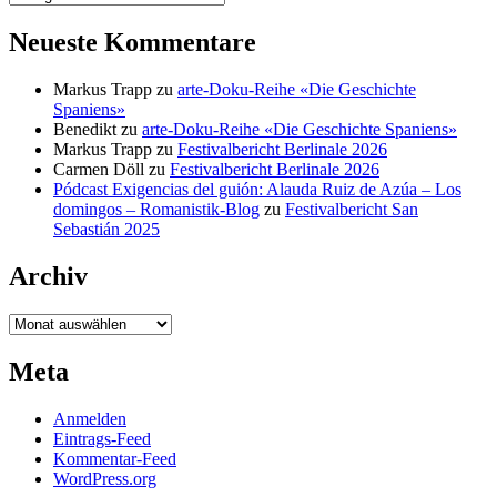
Neueste Kommentare
Markus Trapp
zu
arte-Doku-Reihe «Die Geschichte
Spaniens»
Benedikt
zu
arte-Doku-Reihe «Die Geschichte Spaniens»
Markus Trapp
zu
Festivalbericht Berlinale 2026
Carmen Döll
zu
Festivalbericht Berlinale 2026
Pódcast Exigencias del guión: Alauda Ruiz de Azúa – Los
domingos – Romanistik-Blog
zu
Festivalbericht San
Sebastián 2025
Archiv
Archiv
Meta
Anmelden
Eintrags-Feed
Kommentar-Feed
WordPress.org