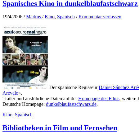
Spanisches Kino in dunkelblaufastschwarz
19/4/2006
/
Markus
/
Kino
,
Spanisch
/
Kommentar verfassen
Der spanische Regisseur
Daniel Sánchez Aré
Arévalo
».
Trailer und ausführliche Daten auf der
Homepage des Films
, weitere 
Deutsche Homepage:
dunkelblaufastschwarz.de
.
Kino
,
Spanisch
Bibliotheken in Film und Fernsehen