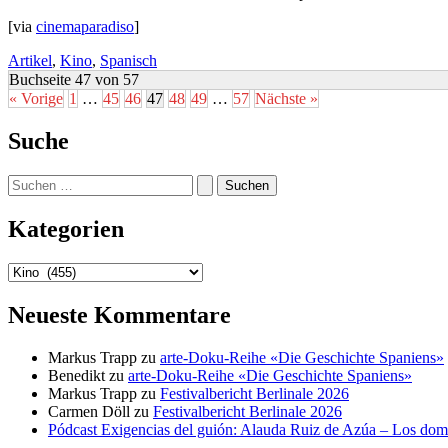
[via
cinemaparadiso
]
Artikel
,
Kino
,
Spanisch
Buchseite 47 von 57
« Vorige
1
…
45
46
47
48
49
…
57
Nächste »
Suche
Suchen
nach:
Kategorien
Kategorien
Neueste Kommentare
Markus Trapp
zu
arte-Doku-Reihe «Die Geschichte Spaniens»
Benedikt
zu
arte-Doku-Reihe «Die Geschichte Spaniens»
Markus Trapp
zu
Festivalbericht Berlinale 2026
Carmen Döll
zu
Festivalbericht Berlinale 2026
Pódcast Exigencias del guión: Alauda Ruiz de Azúa – Los do