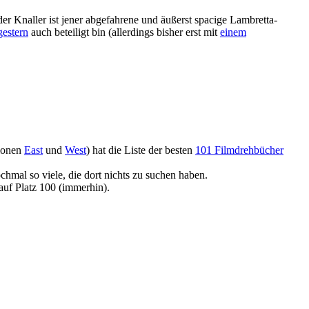
 der Knaller ist jener abgefahrene und äußerst spacige Lambretta-
 gestern
auch beteiligt bin (allerdings bisher erst mit
einem
tionen
East
und
West
) hat die Liste der besten
101 Filmdrehbücher
hmal so viele, die dort nichts zu suchen haben.
auf Platz 100 (immerhin).