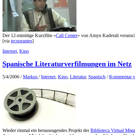
Der 12-minütige Kurzfilm «
Call Center
» von Amyn Kaderali veranscha
[via
tecnorantes
]
Internet
,
Kino
Spanische Literaturverfilmungen im Netz
5/4/2006
/
Markus
/
Internet
,
Kino
,
Literatur
,
Spanisch
/
Kommentar v
Wieder einmal ein herausragendes Projekt der
Biblioteca Virtual Mig