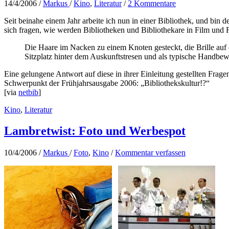
14/4/2006
/
Markus
/
Kino
,
Literatur
/
2 Kommentare
Seit beinahe einem Jahr arbeite ich nun in einer Bibliothek, und bin
sich fragen, wie werden Bibliotheken und Bibliothekare in Film und F
Die Haare im Nacken zu einem Knoten gesteckt, die Brille auf d
Sitzplatz hinter dem Auskunftstresen und als typische Handbew
Eine gelungene Antwort auf diese in ihrer Einleitung gestellten Frag
Schwerpunkt der Frühjahrsausgabe 2006: „Bibliothekskultur!?“
[via
netbib
]
Kino
,
Literatur
Lambretwist: Foto und Werbespot
10/4/2006
/
Markus
/
Foto
,
Kino
/
Kommentar verfassen