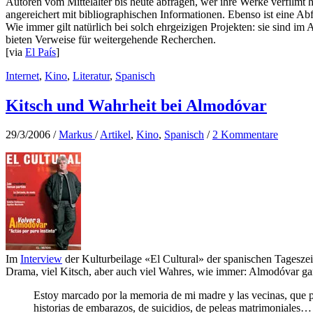
Autoren vom Mittelalter bis heute abfragen, wer ihre Werke verfilmt 
angereichert mit bibliographischen Informationen. Ebenso ist eine Ab
Wie immer gilt natürlich bei solch ehrgeizigen Projekten: sie sind i
bieten Verweise für weitergehende Recherchen.
[via
El País
]
Internet
,
Kino
,
Literatur
,
Spanisch
Kitsch und Wahrheit bei Almodóvar
29/3/2006
/
Markus
/
Artikel
,
Kino
,
Spanisch
/
2 Kommentare
Im
Interview
der Kulturbeilage «El Cultural» der spanischen Tagesz
Drama, viel Kitsch, aber auch viel Wahres, wie immer: Almodóvar ga
Estoy marcado por la memoria de mi madre y las vecinas, que pa
historias de embarazos, de suicidios, de peleas matrimoniales…