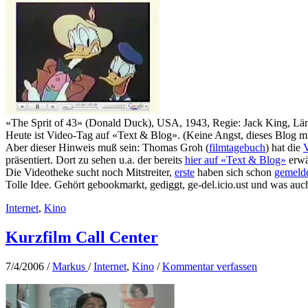
«The Sprit of 43» (Donald Duck), USA, 1943, Regie: Jack King, Län
Heute ist Video-Tag auf «Text & Blog». (Keine Angst, dieses Blog mu
Aber dieser Hinweis muß sein: Thomas Groh (
filmtagebuch
) hat die
präsentiert. Dort zu sehen u.a. der bereits
hier auf «Text & Blog»
erwä
Die Videotheke sucht noch Mitstreiter,
erste
haben sich schon
gemeld
Tolle Idee. Gehört gebookmarkt, gediggt, ge-del.icio.ust und was auc
Internet
,
Kino
Kurzfilm Call Center
7/4/2006
/
Markus
/
Internet
,
Kino
/
Kommentar verfassen