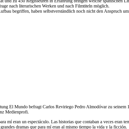
hat und zu 450 Regisseuren in Erfahrung bringen welche spanischen Lit
frage nach literarischen Werken und nach Filmtiteln möglich.
m Aufbau begriffen, haben selbstverständlich noch nicht den Anspruch u
eitung El Mundo befragt Carlos Reviriego Pedro Almodóvar zu seinem 1
nz Medienprofi.
ra mí eran un espectáculo. Las historias que contaban a veces eran ter
 grandes dramas que para mí eran al mismo tiempo la vida y la ficción.