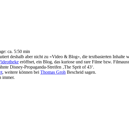
ge: ca. 5:50 min
tiert deshalb aber nicht zu «Video & Blog», die textbasierten Inhalte
Videotheke
eröffnet, ein Blog, das kuriose und rare Filme bzw. Filmaus
hnte Disney-Propaganda-Streifen ‚The Sprit of 43‘.
et
, weitere können bei
Thomas Groh
Bescheid sagen.
h immer.