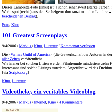
Dieses Lambretta-Foto (links) ist ja schon sehenswert (starke Farben,
Werbespot (rechts) aus den Sechzigern: dort tanzt man den Lambretwi
bescheidenen Beitrag
).
Foto
,
Kino
101 Greatest Screenplays
9/4/2006
/
Markus
/
Kino
,
Literatur
/
Kommentar verfassen
Die «
Writers Guild of America
» (die Gewerkschaft der Autoren in der
aller Zeiten
veröffentlicht.
Wie immer bei solchen Listen werden Filmfreunde mindestens zehn Fil
Interessant sind solche Listings trotzdem. Angeführt wird das Drehbu
[via
Scriptor.org
]
Kino
,
Literatur
Videotheke, ein veritables Videoblog
9/4/2006
/
Markus
/
Internet
,
Kino
/
4 Kommentare