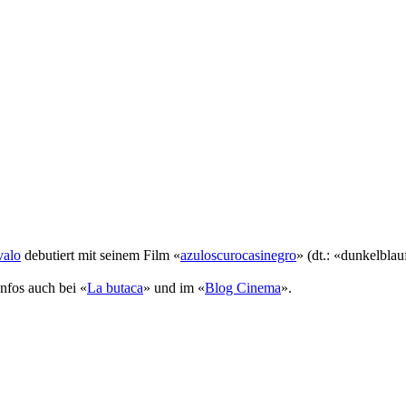
valo
debutiert mit seinem Film «
azuloscurocasinegro
» (dt.: «dunkelbla
Infos auch bei «
La butaca
» und im «
Blog Cinema
».