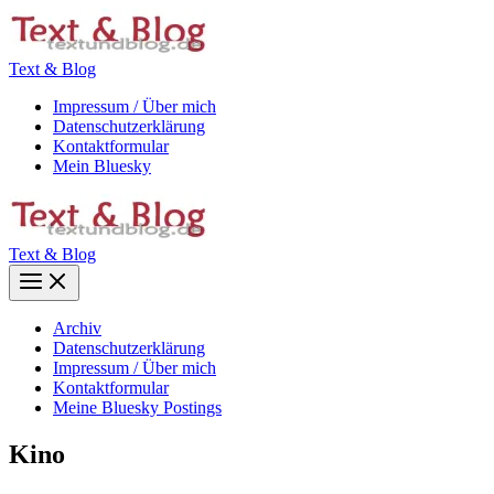
Zum
Inhalt
springen
Text & Blog
Impressum / Über mich
Datenschutzerklärung
Kontaktformular
Mein Bluesky
Text & Blog
Main
Menu
Archiv
Datenschutzerklärung
Impressum / Über mich
Kontaktformular
Meine Bluesky Postings
Kino