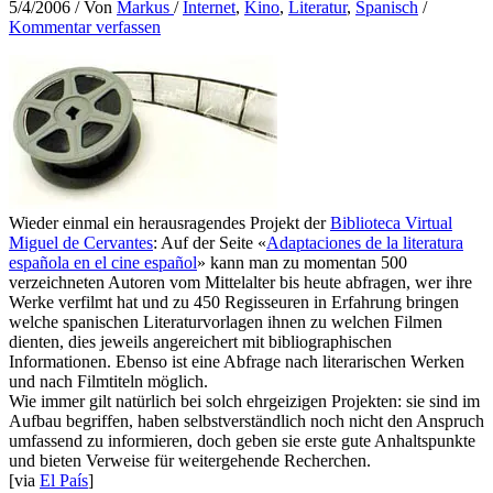
5/4/2006
/ Von
Markus
/
Internet
,
Kino
,
Literatur
,
Spanisch
/
Kommentar verfassen
Wieder einmal ein herausragendes Projekt der
Biblioteca Virtual
Miguel de Cervantes
: Auf der Seite «
Adaptaciones de la literatura
española en el cine español
» kann man zu momentan 500
verzeichneten Autoren vom Mittelalter bis heute abfragen, wer ihre
Werke verfilmt hat und zu 450 Regisseuren in Erfahrung bringen
welche spanischen Literaturvorlagen ihnen zu welchen Filmen
dienten, dies jeweils angereichert mit bibliographischen
Informationen. Ebenso ist eine Abfrage nach literarischen Werken
und nach Filmtiteln möglich.
Wie immer gilt natürlich bei solch ehrgeizigen Projekten: sie sind im
Aufbau begriffen, haben selbstverständlich noch nicht den Anspruch
umfassend zu informieren, doch geben sie erste gute Anhaltspunkte
und bieten Verweise für weitergehende Recherchen.
[via
El País
]