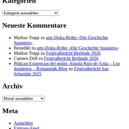
Kategorien
Kategorien
Neueste Kommentare
Markus Trapp
zu
arte-Doku-Reihe «Die Geschichte
Spaniens»
Benedikt
zu
arte-Doku-Reihe «Die Geschichte Spaniens»
Markus Trapp
zu
Festivalbericht Berlinale 2026
Carmen Döll
zu
Festivalbericht Berlinale 2026
Pódcast Exigencias del guión: Alauda Ruiz de Azúa – Los
domingos – Romanistik-Blog
zu
Festivalbericht San
Sebastián 2025
Archiv
Archiv
Meta
Anmelden
Eintrags-Feed