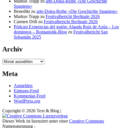
Markus Trapp
zu
arte-Doku-Reihe «Die Geschichte
Spaniens»
Benedikt
zu
arte-Doku-Reihe «Die Geschichte Spaniens»
Markus Trapp
zu
Festivalbericht Berlinale 2026
Carmen Döll
zu
Festivalbericht Berlinale 2026
Pódcast Exigencias del guión: Alauda Ruiz de Azúa – Los
domingos – Romanistik-Blog
zu
Festivalbericht San
Sebastián 2025
Archiv
Archiv
Meta
Anmelden
Eintrags-Feed
Kommentar-Feed
WordPress.org
Copyright © 2026 Text & Blog |
Dieses Werk ist lizenziert unter einer
Creative Commons
Namensnennung -