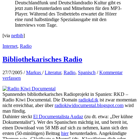
Deutschlandfunk und Deutschlandradio Kultur gibt es
jetzt zum Herunterladen und Mitnehmen für den MP3-
Player. Während des Testbetriebs erwartet die Hörer
eine rund halbstündige Spezialausgabe mit den
Interviews vom Tage.
[via
netbib
]
Internet
,
Radio
Bibliothekarisches Radio
27/7/2005
/
Markus
/
Literatur
,
Radio
,
Spanisch
/
Kommentar
verfassen
Spannendes bibliothekarisches Radioprojekt in Spanien: RKD –
Radio Kiwi Documental. Die Domain
radiokd.tk
ist zwar momentan
nicht erreichbar, aber über
radiokiwidocumental.blogspot.com
wird
man fündig.
Dahinter steckt
El Documentalista Audaz
(zu dt. etwa: „Der kühne
Dokumentalist“). Wer des Spanischen mächtig ist, und bereit ist,
einen Download von 58 MB auf sich zu nehmen, kann sich den
ersten (50-minütigen) Beitrag
hier
herunterladen. Angekündigte
Themen wie „Clásificate o Muere“ (dt: „Klassifiziere dich oder