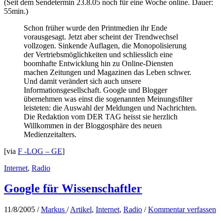
(Seit dem Sendetermin 23.8.05 noch für eine Woche online. Dauer:
55min.)
Schon früher wurde den Printmedien ihr Ende
vorausgesagt. Jetzt aber scheint der Trendwechsel
vollzogen. Sinkende Auflagen, die Monopolisierung
der Vertriebsmöglichkeiten und schliesslich eine
boomhafte Entwicklung hin zu Online-Diensten
machen Zeitungen und Magazinen das Leben schwer.
Und damit verändert sich auch unsere
Informationsgesellschaft. Google und Blogger
übernehmen was einst die sogenannten Meinungsfilter
leisteten: die Auswahl der Meldungen und Nachrichten.
Die Redaktion vom DER TAG heisst sie herzlich
Willkommen in der Bloggosphäre des neuen
Medienzeitalters.
[via
F -LOG – GE
]
Internet
,
Radio
Google für Wissenschaftler
11/8/2005
/
Markus
/
Artikel
,
Internet
,
Radio
/
Kommentar verfassen