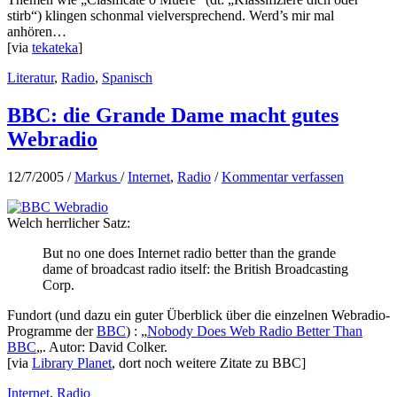
stirb“) klingen schonmal vielversprechend. Werd’s mir mal
anhören…
[via
tekateka
]
Literatur
,
Radio
,
Spanisch
BBC: die Grande Dame macht gutes
Webradio
12/7/2005
/
Markus
/
Internet
,
Radio
/
Kommentar verfassen
Welch herrlicher Satz:
But no one does Internet radio better than the grande
dame of broadcast radio itself: the British Broadcasting
Corp.
Fundort (und dazu ein guter Überblick über die einzelnen Webradio-
Programme der
BBC
) : „
Nobody Does Web Radio Better Than
BBC
„. Autor: David Colker.
[via
Library Planet
, dort noch weitere Zitate zu BBC]
Internet
,
Radio