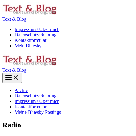
Zum
Inhalt
springen
Text & Blog
Impressum / Über mich
Datenschutzerklärung
Kontaktformular
Mein Bluesky
Text & Blog
Main
Menu
Archiv
Datenschutzerklärung
Impressum / Über mich
Kontaktformular
Meine Bluesky Postings
Radio