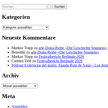
Suchen
nach:
Kategorien
Kategorien
Neueste Kommentare
Markus Trapp
zu
arte-Doku-Reihe «Die Geschichte Spaniens»
Benedikt
zu
arte-Doku-Reihe «Die Geschichte Spaniens»
Markus Trapp
zu
Festivalbericht Berlinale 2026
Carmen Döll
zu
Festivalbericht Berlinale 2026
Pódcast Exigencias del guión: Alauda Ruiz de Azúa – Los do
Archiv
Archiv
Meta
Anmelden