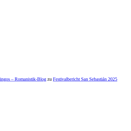
mingos – Romanistik-Blog
zu
Festivalbericht San Sebastián 2025