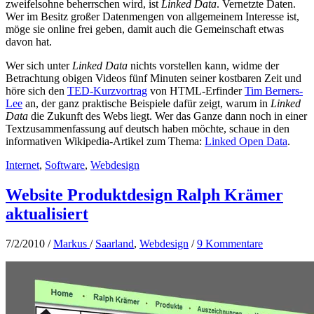
zweifelsohne beherrschen wird, ist
Linked Data
. Vernetzte Daten.
Wer im Besitz großer Datenmengen von allgemeinem Interesse ist,
möge sie online frei geben, damit auch die Gemeinschaft etwas
davon hat.
Wer sich unter
Linked Data
nichts vorstellen kann, widme der
Betrachtung obigen Videos fünf Minuten seiner kostbaren Zeit und
höre sich den
TED-Kurzvortrag
von HTML-Erfinder
Tim Berners-
Lee
an, der ganz praktische Beispiele dafür zeigt, warum in
Linked
Data
die Zukunft des Webs liegt. Wer das Ganze dann noch in einer
Textzusammenfassung auf deutsch haben möchte, schaue in den
informativen Wikipedia-Artikel zum Thema:
Linked Open Data
.
Internet
,
Software
,
Webdesign
Website Produktdesign Ralph Krämer
aktualisiert
7/2/2010
/
Markus
/
Saarland
,
Webdesign
/
9 Kommentare