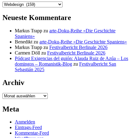
Kategorien
Neueste Kommentare
Markus Trapp
zu
arte-Doku-Reihe «Die Geschichte
Spaniens»
Benedikt
zu
arte-Doku-Reihe «Die Geschichte Spaniens»
Markus Trapp
zu
Festivalbericht Berlinale 2026
Carmen Döll
zu
Festivalbericht Berlinale 2026
Pódcast Exigencias del guión: Alauda Ruiz de Azúa – Los
domingos – Romanistik-Blog
zu
Festivalbericht San
Sebastián 2025
Archiv
Archiv
Meta
Anmelden
Eintrags-Feed
Kommentar-Feed