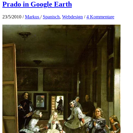
Prado in Google Earth
23/5/2010
/
Markus
/
Spanisch
,
Webdesign
/
4 Kommentare