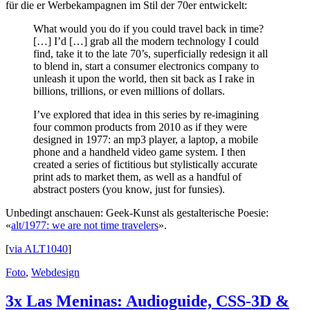
für die er Werbekampagnen im Stil der 70er entwickelt:
What would you do if you could travel back in time?
[…] I’d […] grab all the modern technology I could
find, take it to the late 70’s, superficially redesign it all
to blend in, start a consumer electronics company to
unleash it upon the world, then sit back as I rake in
billions, trillions, or even millions of dollars.
I’ve explored that idea in this series by re-imagining
four common products from 2010 as if they were
designed in 1977: an mp3 player, a laptop, a mobile
phone and a handheld video game system. I then
created a series of fictitious but stylistically accurate
print ads to market them, as well as a handful of
abstract posters (you know, just for funsies).
Unbedingt anschauen: Geek-Kunst als gestalterische Poesie:
«
alt/1977: we are not time travelers
».
[
via ALT1040
]
Foto
,
Webdesign
3x Las Meninas: Audioguide, CSS-3D &