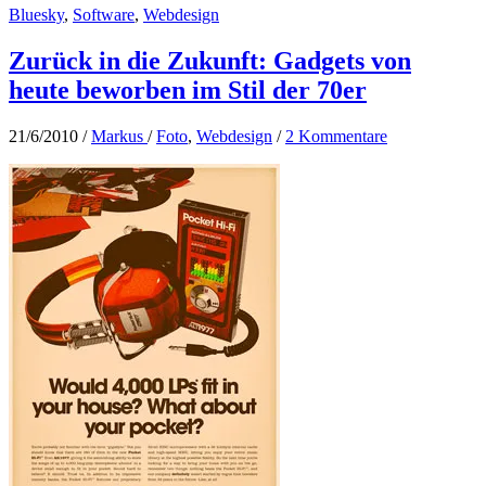
Bluesky
,
Software
,
Webdesign
follow
oder
andere
Zurück in die Zukunft: Gadgets von
Webseitenbereiche
heute beworben im Stil der 70er
mit
Firefox-
Erweiterung
21/6/2010
/
Markus
/
Foto
,
Webdesign
/
2 Kommentare
Stylish
ausblenden