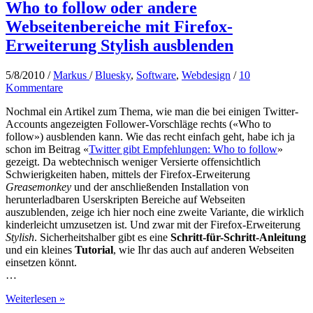
Who to follow oder andere
Webseitenbereiche mit Firefox-
Erweiterung Stylish ausblenden
5/8/2010
/
Markus
/
Bluesky
,
Software
,
Webdesign
/
10
Kommentare
Nochmal ein Artikel zum Thema, wie man die bei einigen Twitter-
Accounts angezeigten Follower-Vorschläge rechts («Who to
follow») ausblenden kann. Wie das recht einfach geht, habe ich ja
schon im Beitrag «
Twitter gibt Empfehlungen: Who to follow
»
gezeigt. Da webtechnisch weniger Versierte offensichtlich
Schwierigkeiten haben, mittels der Firefox-Erweiterung
Greasemonkey
und der anschließenden Installation von
herunterladbaren Userskripten Bereiche auf Webseiten
auszublenden, zeige ich hier noch eine zweite Variante, die wirklich
kinderleicht umzusetzen ist. Und zwar mit der Firefox-Erweiterung
Stylish
. Sicherheitshalber gibt es eine
Schritt-für-Schritt-Anleitung
und ein kleines
Tutorial
, wie Ihr das auch auf anderen Webseiten
einsetzen könnt.
…
Who
Weiterlesen »
to