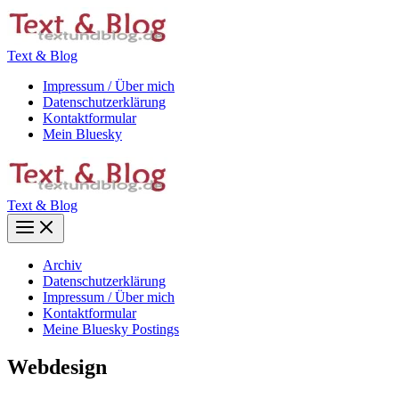
Zum
Inhalt
springen
Text & Blog
Impressum / Über mich
Datenschutzerklärung
Kontaktformular
Mein Bluesky
Text & Blog
Main
Menu
Archiv
Datenschutzerklärung
Impressum / Über mich
Kontaktformular
Meine Bluesky Postings
Webdesign