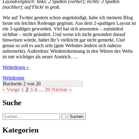
Layoutvergleich: links: 2 Spalten (vorher); rechts: 3 Spalten
(nachher); auf Flickr in groß.
Wie auf Twitter gestern schon angekündigt, habe ich meinem Blog
heute ein leichtes Redesign gegönnt. Aus dem 2-spaltigen Layout ist
ein 3-spaltiges geworden. Viel hat sich ansonsten – zumindest
sichtbar – nicht geändert. Und wenn ich nicht gesondert darauf
hinweisen würde, hättet Ihr’s vielleicht gar nicht gemerkt. Und
genau so soll es auch sein (gute Websites ändern sich nahezu
unbemerkt). Außerdem: Wiedererkennung in den Wirren des Webs
ist mir wichtiger als neuer Anstrich. …
Text
Weiterlesen »
&
Webdesign
Blog
ab
Buchseite 2 von 20
sofort
« Vorige
1
2
3
4
…
20
Nächste »
in
3-
Suche
spaltigem
Layout
Suchen
nach:
Kategorien