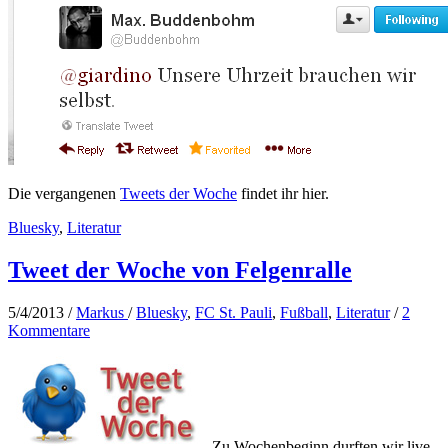
Die vergangenen
Tweets der Woche
findet ihr hier.
Bluesky
,
Literatur
Tweet der Woche von Felgenralle
5/4/2013
/
Markus
/
Bluesky
,
FC St. Pauli
,
Fußball
,
Literatur
/
2
Kommentare
Zu Wochenbeginn durften wir live