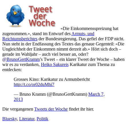
«Die Einkommensspreizung hat
zugenommen.», stand im Entwurf des
Armuts- und
Reichtumsberichtes
der Bundesregierung. Das gefiel der FDP nicht.
Nun steht in der Endfassung des Textes das genaue Gegenteil: «Die
Ungleichheit der Einkommen nimmt derzeit ab.» Hört sich doch –
gerade im Wahljahr – auch viel besser an, oder?
@BrunoGertKramm
’s Tweet – ein klarer Tweet der Woche – haben
wir es zu verdanken,
Heiko Sakureis
Karikatur zum Thema zu
entdecken:
Grosses Kino: Karikatur zu Armutsbericht
http://t.co/or02duMhi7
— Bruno Kramm (@BrunoGertKramm)
March 7,
2013
Die vergangenen
Tweets der Woche
findet ihr hier.
Bluesky
,
Literatur
,
Politik