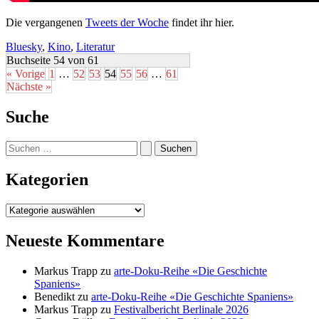
Die vergangenen
Tweets der Woche
findet ihr hier.
Bluesky
,
Kino
,
Literatur
Buchseite 54 von 61
« Vorige
1
…
52
53
54
55
56
…
61
Nächste »
Suche
Suchen
nach:
Kategorien
Kategorien
Neueste Kommentare
Markus Trapp
zu
arte-Doku-Reihe «Die Geschichte
Spaniens»
Benedikt
zu
arte-Doku-Reihe «Die Geschichte Spaniens»
Markus Trapp
zu
Festivalbericht Berlinale 2026