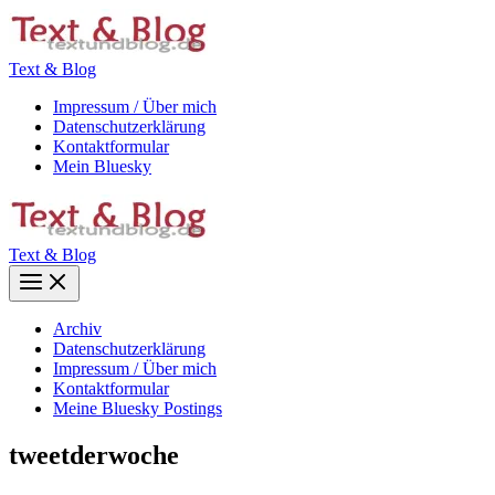
Zum
Inhalt
springen
Text & Blog
Impressum / Über mich
Datenschutzerklärung
Kontaktformular
Mein Bluesky
Text & Blog
Main
Menu
Archiv
Datenschutzerklärung
Impressum / Über mich
Kontaktformular
Meine Bluesky Postings
tweetderwoche