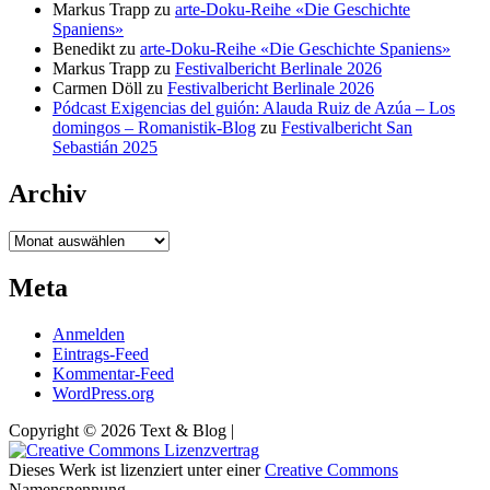
Markus Trapp
zu
arte-Doku-Reihe «Die Geschichte
Spaniens»
Benedikt
zu
arte-Doku-Reihe «Die Geschichte Spaniens»
Markus Trapp
zu
Festivalbericht Berlinale 2026
Carmen Döll
zu
Festivalbericht Berlinale 2026
Pódcast Exigencias del guión: Alauda Ruiz de Azúa – Los
domingos – Romanistik-Blog
zu
Festivalbericht San
Sebastián 2025
Archiv
Archiv
Meta
Anmelden
Eintrags-Feed
Kommentar-Feed
WordPress.org
Copyright © 2026 Text & Blog |
Dieses Werk ist lizenziert unter einer
Creative Commons
Namensnennung -