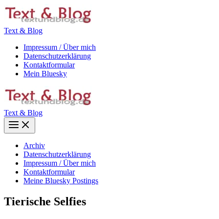
Zum
Inhalt
springen
Text & Blog
Impressum / Über mich
Datenschutzerklärung
Kontaktformular
Mein Bluesky
Text & Blog
Main
Menu
Archiv
Datenschutzerklärung
Impressum / Über mich
Kontaktformular
Meine Bluesky Postings
Tierische Selfies