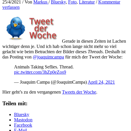
25/4/2021
/ Von
Markus
/
Bluesky
,
Foto
,
Literatur
/
Kommentar
verfassen
Gerade in diesen Zeiten ist Lachen
wichtiger denn je. Und ich hab schon lange nicht mehr so viel
gelacht wie beim Betrachten der Bilder dieses
Threads
. Deshalb ist
das Posting von
@joaquimcampa
für mich der Tweet der Woche:
Animals Taking Seflies. Thread.
pic.twitter.com/3hZp0eZos9
— Joaquim Campa (@JoaquimCampa)
April 24, 2021
Hier geht’s zu den vergangenen
Tweets der Woche
.
Teilen mit:
Bluesky
Mastodon
Facebook
E-Mail