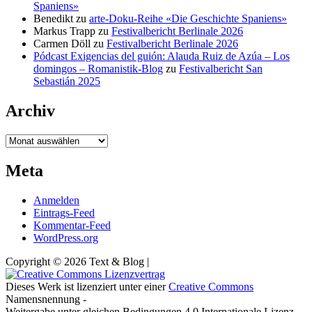
Spaniens»
Benedikt
zu
arte-Doku-Reihe «Die Geschichte Spaniens»
Markus Trapp
zu
Festivalbericht Berlinale 2026
Carmen Döll
zu
Festivalbericht Berlinale 2026
Pódcast Exigencias del guión: Alauda Ruiz de Azúa – Los
domingos – Romanistik-Blog
zu
Festivalbericht San
Sebastián 2025
Archiv
Archiv
Meta
Anmelden
Eintrags-Feed
Kommentar-Feed
WordPress.org
Copyright © 2026 Text & Blog |
Dieses Werk ist lizenziert unter einer
Creative Commons
Namensnennung -
Weitergabe unter gleichen Bedingungen 4.0 Internationale Lizenz.