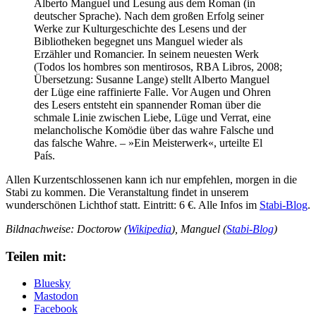
Alberto Manguel und Lesung aus dem Roman (in
deutscher Sprache). Nach dem großen Erfolg seiner
Werke zur Kulturgeschichte des Lesens und der
Bibliotheken begegnet uns Manguel wieder als
Erzähler und Romancier. In seinem neuesten Werk
(Todos los hombres son mentirosos, RBA Libros, 2008;
Übersetzung: Susanne Lange) stellt Alberto Manguel
der Lüge eine raffinierte Falle. Vor Augen und Ohren
des Lesers entsteht ein spannender Roman über die
schmale Linie zwischen Liebe, Lüge und Verrat, eine
melancholische Komödie über das wahre Falsche und
das falsche Wahre. – »Ein Meisterwerk«, urteilte El
País.
Allen Kurzentschlossenen kann ich nur empfehlen, morgen in die
Stabi zu kommen. Die Veranstaltung findet in unserem
wunderschönen Lichthof statt. Eintritt: 6 €. Alle Infos im
Stabi-Blog
.
Bildnachweise: Doctorow (
Wikipedia
), Manguel (
Stabi-Blog
)
Teilen mit:
Bluesky
Mastodon
Facebook