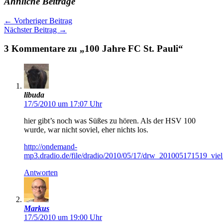
Ähnliche Beiträge
←
Vorheriger Beitrag
Nächster Beitrag
→
3 Kommentare zu „100 Jahre FC St. Pauli“
libuda
17/5/2010 um 17:07 Uhr
hier gibt’s noch was Süßes zu hören. Als der HSV 100
wurde, war nicht soviel, eher nichts los.
http://ondemand-
mp3.dradio.de/file/dradio/2010/05/17/drw_201005171519_vi
Antworten
Markus
17/5/2010 um 19:00 Uhr