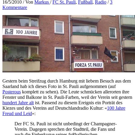
16/5/2010
/ Von
Markus
/
FC St. Pauli
,
Fußball
,
Radio
/
3
Kommentare
Gestern beim Streifzug durch Hamburg mit liebem Besuch aus dem
Saarland hab ich dieses Foto in St. Pauli aufgenommen (auf
Posterous
komplett zu sehen). Die Leute schmücken allerorten ihre
Fenster und Balkone in St. Pauli-Farben, weil der Verein seit gestern
hundert Jahre alt
ist. Passend zu diesem Ereignis ein Porträt des
Kiezes und des Vereins auf Deutschlandradio Kultur: «
100 Jahre
Freud und Leid
»:
Der FC St. Pauli ist nicht unbedingt der Champagner-
Verein. Dagegen sprechen der Stadtteil, die Fans und
auch die Fieberkurve seines fußballerischen