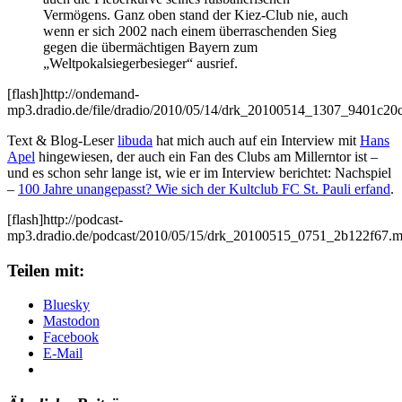
Vermögens. Ganz oben stand der Kiez-Club nie, auch
wenn er sich 2002 nach einem überraschenden Sieg
gegen die übermächtigen Bayern zum
„Weltpokalsiegerbesieger“ ausrief.
[flash]http://ondemand-
mp3.dradio.de/file/dradio/2010/05/14/drk_20100514_1307_9401c20c
Text & Blog-Leser
libuda
hat mich auch auf ein Interview mit
Hans
Apel
hingewiesen, der auch ein Fan des Clubs am Millerntor ist –
und es schon sehr lange ist, wie er im Interview berichtet: Nachspiel
–
100 Jahre unangepasst? Wie sich der Kultclub FC St. Pauli erfand
.
[flash]http://podcast-
mp3.dradio.de/podcast/2010/05/15/drk_20100515_0751_2b122f67.mp
Teilen mit:
Bluesky
Mastodon
Facebook
E-Mail