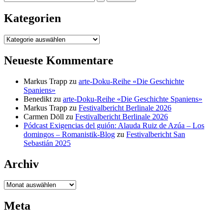
nach:
Kategorien
Kategorien
Neueste Kommentare
Markus Trapp
zu
arte-Doku-Reihe «Die Geschichte
Spaniens»
Benedikt
zu
arte-Doku-Reihe «Die Geschichte Spaniens»
Markus Trapp
zu
Festivalbericht Berlinale 2026
Carmen Döll
zu
Festivalbericht Berlinale 2026
Pódcast Exigencias del guión: Alauda Ruiz de Azúa – Los
domingos – Romanistik-Blog
zu
Festivalbericht San
Sebastián 2025
Archiv
Archiv
Meta