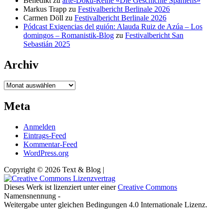
Benedikt
zu
arte-Doku-Reihe «Die Geschichte Spaniens»
Markus Trapp
zu
Festivalbericht Berlinale 2026
Carmen Döll
zu
Festivalbericht Berlinale 2026
Pódcast Exigencias del guión: Alauda Ruiz de Azúa – Los
domingos – Romanistik-Blog
zu
Festivalbericht San
Sebastián 2025
Archiv
Archiv
Meta
Anmelden
Eintrags-Feed
Kommentar-Feed
WordPress.org
Copyright © 2026 Text & Blog |
Dieses Werk ist lizenziert unter einer
Creative Commons
Namensnennung -
Weitergabe unter gleichen Bedingungen 4.0 Internationale Lizenz.