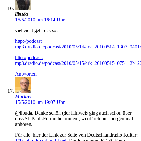
libuda
15/5/2010 um 18:14 Uhr
vielleicht geht das so:
http://podcast-
mp3.dradio.de/podcast/2010/05/14/drk_20100514_1307_9401
http://podcast-
mp3.dradio.de/podcast/2010/05/15/drk_20100515_0751_2b12
Antworten
Markus
15/5/2010 um 19:07 Uhr
@libuda. Danke schön (der Hinweis ging auch schon über
dass St. Pauli-Forum bei mir ein, werd‘ ich mir morgen mal
anhören.
Für alle: hier der Link zur Seite von Deutschlandradio Kultur:
100 Jahre Freud und Leid
, Der Kiezverein FC St. Pauli.