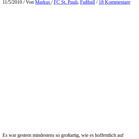
11/5/2010
/ Von
Markus
/
FC St. Pauli
,
Fußball
/
18 Kommentare
Es war gestern mindestens so großartig, wie es hoffentlich auf