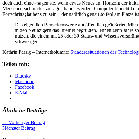
doch auch ohne» sagen sie, wenn etwas Neues am Horizont der kulture
Menschen sich nichts zu sagen haben werden. Computer braucht kein M
Fortschrittsglaubens zu sein – der natürlich genau so fehl am Platze ist
Das eigentlich Bemerkenswerte am öffentlich geäußerten Missm
in den Neunzigern das Internet begrüßten, lehnen zehn Jahre s
nutzen, die einem mit 25 oder 30 Status- und Wissensvorsprünge
schwieriger.
Kathrin Passig – Internetkolumne:
Standardsituationen der Technologi
Teilen mit:
Bluesky
Mastodon
Facebook
E-Mail
Ähnliche Beiträge
←
Vorheriger Beitrag
Nächster Beitrag
→