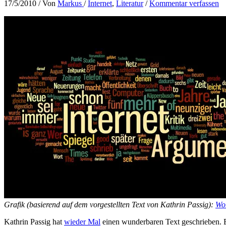
17/5/2010
/ Von
Markus
/
Internet
,
Literatur
/
Kommentar verfassen
Grafik (basierend auf dem vorgestellten Text von Kathrin Passig):
Wo
Kathrin Passig hat
wieder Mal
einen wunderbaren Text geschrieben. Ei