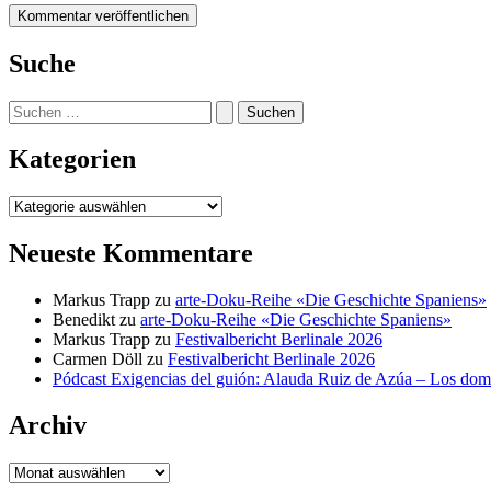
Suche
Suchen
nach:
Kategorien
Kategorien
Neueste Kommentare
Markus Trapp
zu
arte-Doku-Reihe «Die Geschichte Spaniens»
Benedikt
zu
arte-Doku-Reihe «Die Geschichte Spaniens»
Markus Trapp
zu
Festivalbericht Berlinale 2026
Carmen Döll
zu
Festivalbericht Berlinale 2026
Pódcast Exigencias del guión: Alauda Ruiz de Azúa – Los do
Archiv
Archiv