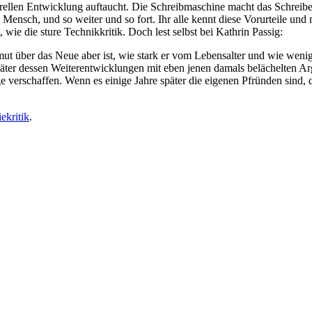
llen Entwicklung auftaucht. Die Schreibmaschine macht das Schreiben z
ensch, und so weiter und so fort. Ihr alle kennt diese Vorurteile und
, wie die sture Technikkritik. Doch lest selbst bei Kathrin Passig:
ut über das Neue aber ist, wie stark er vom Lebensalter und wie wen
päter dessen Weiterentwicklungen mit eben jenen damals belächelten Ar
 verschaffen. Wenn es einige Jahre später die eigenen Pfründen sind, d
ekritik
.